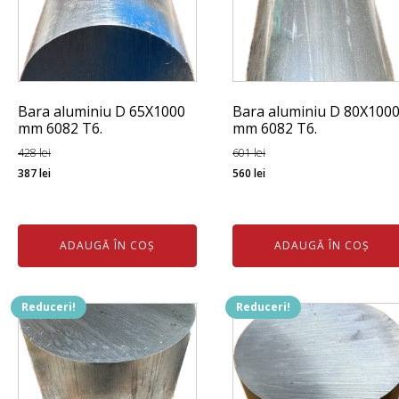
Bara aluminiu D 65X1000
Bara aluminiu D 80X100
mm 6082 T6.
mm 6082 T6.
428
lei
601
lei
Prețul
Prețul
Prețul
Prețul
387
lei
560
lei
inițial
curent
inițial
curent
a
este:
a
este:
fost:
387 lei.
fost:
560 lei.
ADAUGĂ ÎN COȘ
ADAUGĂ ÎN COȘ
428 lei.
601 lei.
Reduceri!
Reduceri!