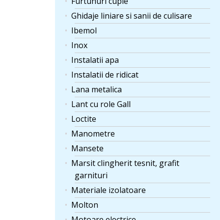
Furtunuri cuple
Ghidaje liniare si sanii de culisare
Ibemol
Inox
Instalatii apa
Instalatii de ridicat
Lana metalica
Lant cu role Gall
Loctite
Manometre
Mansete
Marsit clingherit tesnit, grafit
garnituri
Materiale izolatoare
Molton
Motoare electrice