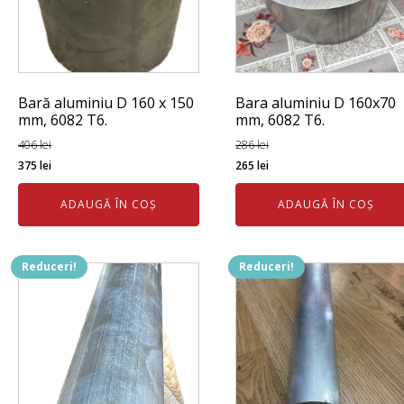
Bară aluminiu D 160 x 150
Bara aluminiu D 160x70
mm, 6082 T6.
mm, 6082 T6.
406
lei
286
lei
Prețul
Prețul
Prețul
Prețul
375
lei
265
lei
inițial
curent
inițial
curent
ADAUGĂ ÎN COȘ
ADAUGĂ ÎN COȘ
a
este:
a
este:
fost:
375 lei.
fost:
265 lei.
406 lei.
286 lei.
Reduceri!
Reduceri!