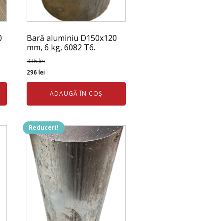
0
Bară aluminiu D150x120
mm, 6 kg, 6082 T6.
336
lei
Prețul
Prețul
296
lei
inițial
curent
ADAUGĂ ÎN COȘ
a
este:
fost:
296 lei.
336 lei.
Reduceri!