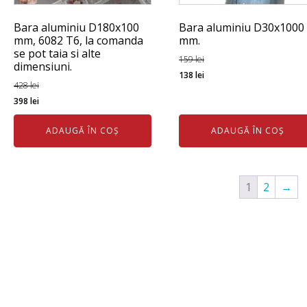
Bara aluminiu D180x100
Bara aluminiu D30x1000
mm, 6082 T6, la comanda
mm.
se pot taia si alte
159
lei
dimensiuni.
Prețul
Prețul
138
lei
428
lei
inițial
curent
Prețul
Prețul
398
lei
a
este:
inițial
curent
fost:
138 lei.
ADAUGĂ ÎN COȘ
ADAUGĂ ÎN COȘ
a
este:
159 lei.
fost:
398 lei.
428 lei.
1
2
→