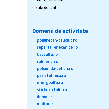
Uleiuri vaseline
Zale de lant
Domenii de activitate
poliuretan-cauciuc.ro
reparatii-mecanice.ro
bazaalfa.ro
rulmenti.ro
poliamida-teflon.ro
paslatehnica.ro
energoalfa.ro
sticlotextolit.ro
ibemol.ro
molton.ro