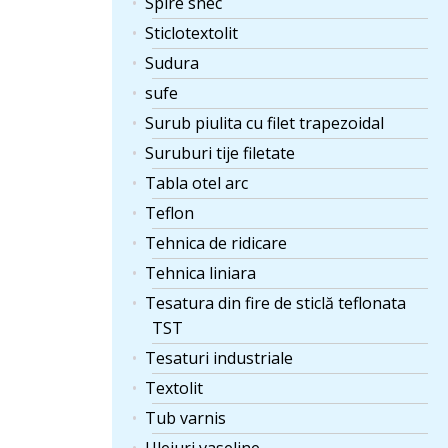
Spire snec
Sticlotextolit
Sudura
sufe
Surub piulita cu filet trapezoidal
Suruburi tije filetate
Tabla otel arc
Teflon
Tehnica de ridicare
Tehnica liniara
Tesatura din fire de sticlă teflonata
TST
Tesaturi industriale
Textolit
Tub varnis