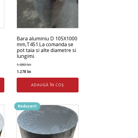
0
Bara aluminiu D 105X1000
mm,T451.La comanda se
pot taia si alte diametre si
lungimi.
1.380
lei
Prețul
Prețul
1.278
lei
inițial
curent
ADAUGĂ ÎN COȘ
a
este:
fost:
1.278 lei.
1.380 lei.
Reduceri!