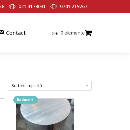
58
021 3178041
0741 219267
Contact
0 elemente
0
lei
Reduceri!