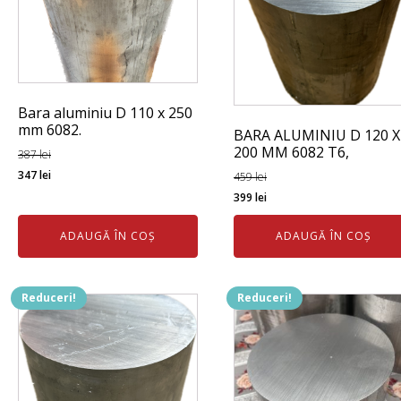
Bara aluminiu D 110 x 250
mm 6082.
BARA ALUMINIU D 120 X
200 MM 6082 T6,
387
lei
Prețul
Prețul
347
lei
459
lei
Prețul
Prețul
inițial
curent
399
lei
inițial
curent
a
este:
ADAUGĂ ÎN COȘ
ADAUGĂ ÎN COȘ
a
este:
fost:
347 lei.
fost:
399 lei.
387 lei.
459 lei.
Reduceri!
Reduceri!