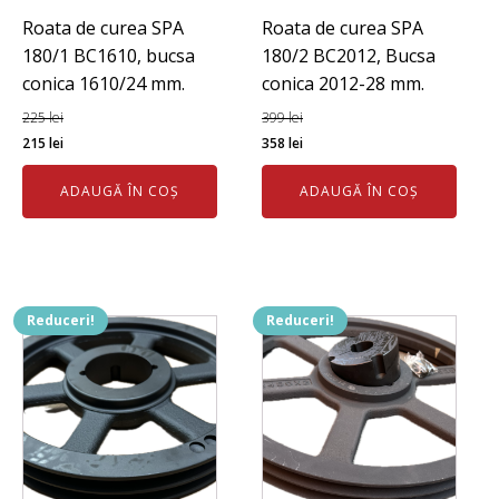
Roata de curea SPA
Roata de curea SPA
180/1 BC1610, bucsa
180/2 BC2012, Bucsa
conica 1610/24 mm.
conica 2012-28 mm.
225
lei
399
lei
Prețul
Prețul
Prețul
Prețul
215
lei
358
lei
inițial
curent
inițial
curent
ADAUGĂ ÎN COȘ
ADAUGĂ ÎN COȘ
a
este:
a
este:
fost:
215 lei.
fost:
358 lei.
225 lei.
399 lei.
Reduceri!
Reduceri!