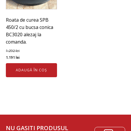
Roata de curea SPB
450/2 cu bucsa conica
BC3020 alezaj la
comanda.
1.292
lei
Prețul
Prețul
1.191
lei
inițial
curent
ADAUGĂ ÎN COȘ
a
este:
fost:
1.191 lei.
1.292 lei.
NU GASITI PRODUSUL