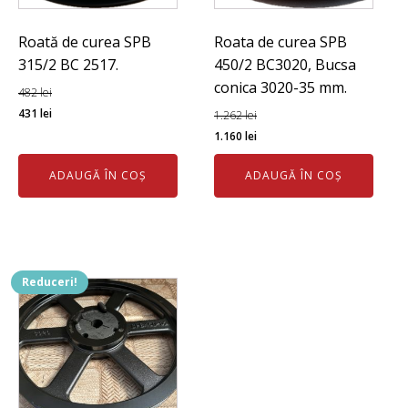
Roată de curea SPB
Roata de curea SPB
315/2 BC 2517.
450/2 BC3020, Bucsa
conica 3020-35 mm.
482
lei
Prețul
Prețul
431
lei
1.262
lei
inițial
curent
Prețul
Prețul
1.160
lei
a
este:
inițial
curent
ADAUGĂ ÎN COȘ
ADAUGĂ ÎN COȘ
fost:
431 lei.
a
este:
482 lei.
fost:
1.160 lei.
1.262 lei.
Reduceri!