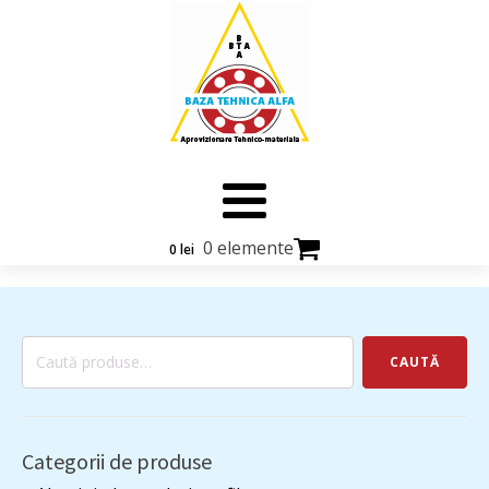
0 elemente
0
lei
Caută
CAUTĂ
după:
Categorii de produse