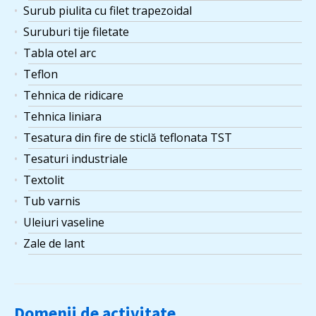
Surub piulita cu filet trapezoidal
Suruburi tije filetate
Tabla otel arc
Teflon
Tehnica de ridicare
Tehnica liniara
Tesatura din fire de sticlă teflonata TST
Tesaturi industriale
Textolit
Tub varnis
Uleiuri vaseline
Zale de lant
Domenii de activitate