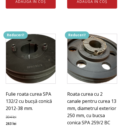
ADAUGĂ ÎN COȘ
ADAUGĂ ÎN COȘ
a
este:
fost:
111 lei.
fost:
124 lei.
121 lei.
144 lei.
Reduceri!
Reduceri!
Fulie roata curea SPA
Roata curea cu 2
132/2 cu bucșă conică
canale pentru curea 13
2012-38 mm.
mm, diametrul exterior
250 mm, cu bucsa
304
lei
conica SPA 259/2 BC
Prețul
Prețul
263
lei