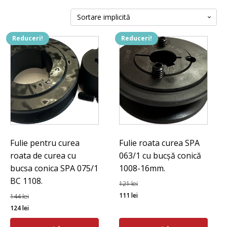
Reduceri!
Reduceri!
Fulie pentru curea
Fulie roata curea SPA
roata de curea cu
063/1 cu bucșă conică
bucsa conica SPA 075/1
1008-16mm.
BC 1108.
121
lei
Prețul
Prețul
111
lei
144
lei
Prețul
Prețul
inițial
curent
124
lei
inițial
curent
a
este: