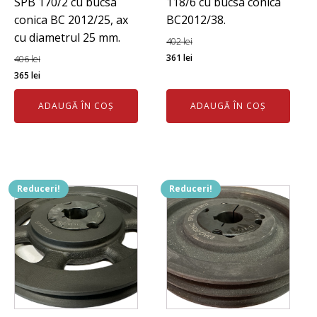
SPB 170/2 cu bucsa
118/6 cu bucsa conica
conica BC 2012/25, ax
BC2012/38.
cu diametrul 25 mm.
402
lei
Prețul
Prețul
361
lei
406
lei
Prețul
Prețul
inițial
curent
365
lei
inițial
curent
a
este:
ADAUGĂ ÎN COȘ
ADAUGĂ ÎN COȘ
a
este:
fost:
361 lei.
fost:
365 lei.
402 lei.
406 lei.
Reduceri!
Reduceri!