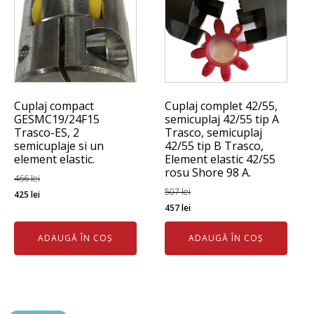
Cuplaj compact
Cuplaj complet 42/55,
GESMC19/24F15
semicuplaj 42/55 tip A
Trasco-ES, 2
Trasco, semicuplaj
semicuplaje si un
42/55 tip B Trasco,
element elastic.
Element elastic 42/55
rosu Shore 98 A.
466
lei
Prețul
Prețul
507
lei
425
lei
Prețul
Prețul
457
lei
inițial
curent
inițial
curent
a
este:
ADAUGĂ ÎN COȘ
ADAUGĂ ÎN COȘ
a
este:
fost:
425 lei.
fost:
457 lei.
466 lei.
507 lei.