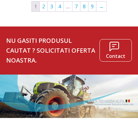
1
2
3
4
…
7
8
9
→
NU GASITI PRODUSUL
CAUTAT ? SOLICITATI OFERTA
Contact
NOASTRA.