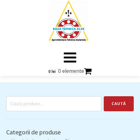
0 elemente
0
lei
Caută
CAUTĂ
după:
Categorii de produse