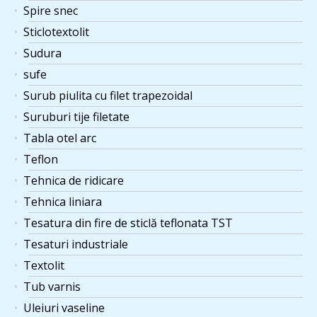
Spire snec
Sticlotextolit
Sudura
sufe
Surub piulita cu filet trapezoidal
Suruburi tije filetate
Tabla otel arc
Teflon
Tehnica de ridicare
Tehnica liniara
Tesatura din fire de sticlă teflonata TST
Tesaturi industriale
Textolit
Tub varnis
Uleiuri vaseline