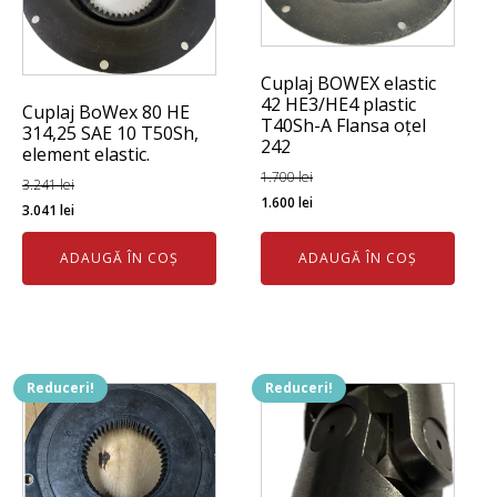
Cuplaj BOWEX elastic
42 HE3/HE4 plastic
Cuplaj BoWex 80 HE
T40Sh-A Flansa oțel
314,25 SAE 10 T50Sh,
242
element elastic.
1.700
lei
3.241
lei
Prețul
Prețul
1.600
lei
Prețul
Prețul
3.041
lei
inițial
curent
inițial
curent
a
este:
ADAUGĂ ÎN COȘ
ADAUGĂ ÎN COȘ
a
este:
fost:
1.600 lei.
fost:
3.041 lei.
1.700 lei.
3.241 lei.
Reduceri!
Reduceri!