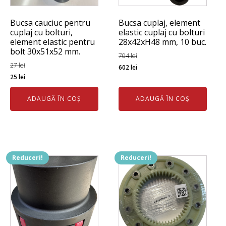
Bucsa cauciuc pentru
Bucsa cuplaj, element
cuplaj cu bolturi,
elastic cuplaj cu bolturi
element elastic pentru
28x42xH48 mm, 10 buc.
bolt 30x51x52 mm.
704
lei
Prețul
Prețul
27
lei
602
lei
Prețul
Prețul
25
lei
inițial
curent
inițial
curent
a
este:
ADAUGĂ ÎN COȘ
ADAUGĂ ÎN COȘ
a
este:
fost:
602 lei.
fost:
25 lei.
704 lei.
27 lei.
Reduceri!
Reduceri!