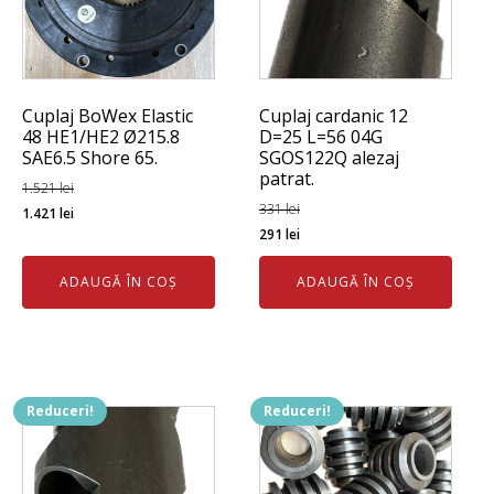
Cuplaj BoWex Elastic
Cuplaj cardanic 12
48 HE1/HE2 Ø215.8
D=25 L=56 04G
SAE6.5 Shore 65.
SGOS122Q alezaj
patrat.
1.521
lei
Prețul
Prețul
331
lei
1.421
lei
Prețul
Prețul
291
lei
inițial
curent
inițial
curent
a
este:
ADAUGĂ ÎN COȘ
ADAUGĂ ÎN COȘ
a
este:
fost:
1.421 lei.
fost:
291 lei.
1.521 lei.
331 lei.
Reduceri!
Reduceri!