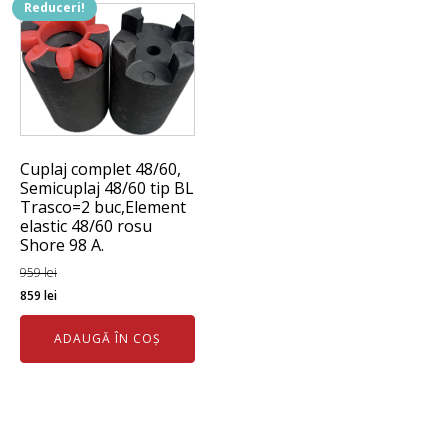
Reduceri!
Cuplaj complet 48/60,
Semicuplaj 48/60 tip BL
Trasco=2 buc,Element
elastic 48/60 rosu
Shore 98 A.
959
lei
Prețul
Prețul
859
lei
inițial
curent
ADAUGĂ ÎN COȘ
a
este:
fost:
859 lei.
959 lei.