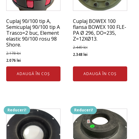
Cuplaj 90/100 tip A,
Cuplaj BOWEX 100
Semicuplaj 90/100 tip A
flansa BOWEX 100 FLE-
Trasco=2 buc, Element
PA Ø 296, DO=235,
elastic 90/100 rosu 98
Z=12XØ13.
Shore.
2.449
lei
Prețul
Prețul
2.178
lei
2.348
lei
Prețul
Prețul
2.076
lei
inițial
curent
inițial
curent
a
este:
ADAUGĂ ÎN COȘ
ADAUGĂ ÎN COȘ
a
este:
fost:
2.348 lei.
fost:
2.076 lei.
2.449 lei.
2.178 lei.
Reduceri!
Reduceri!