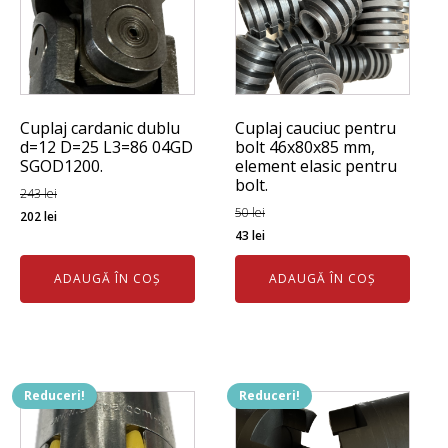
Cuplaj cardanic dublu
Cuplaj cauciuc pentru
d=12 D=25 L3=86 04GD
bolt 46x80x85 mm,
SGOD1200.
element elasic pentru
bolt.
243
lei
Prețul
Prețul
50
lei
202
lei
Prețul
Prețul
43
lei
inițial
curent
inițial
curent
a
este:
ADAUGĂ ÎN COȘ
ADAUGĂ ÎN COȘ
a
este:
fost:
202 lei.
fost:
43 lei.
243 lei.
50 lei.
Reduceri!
Reduceri!