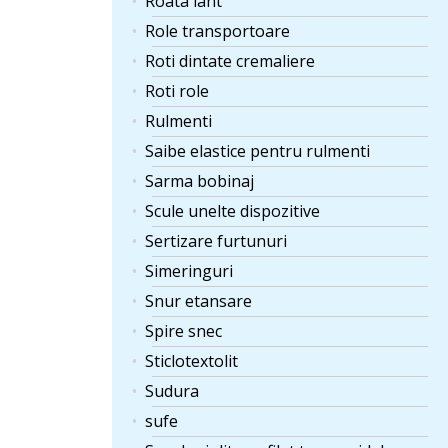
Roata lant
Role transportoare
Roti dintate cremaliere
Roti role
Rulmenti
Saibe elastice pentru rulmenti
Sarma bobinaj
Scule unelte dispozitive
Sertizare furtunuri
Simeringuri
Snur etansare
Spire snec
Sticlotextolit
Sudura
sufe