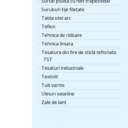
Surub piulita cu filet trapezoidal
Suruburi tije filetate
Tabla otel arc
Teflon
Tehnica de ridicare
Tehnica liniara
Tesatura din fire de sticlă teflonata
TST
Tesaturi industriale
Textolit
Tub varnis
Uleiuri vaseline
Zale de lant