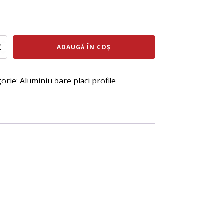
ul
Prețul
al
curent
te
ADAUGĂ ÎN COȘ
este:
u
:
398 lei.
100
orie:
Aluminiu bare placi profile
ei.
da
uni.