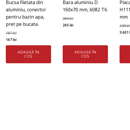
Bucsa filetata din
Bara aluminiu D
Plac
aluminiu, conector
160x70 mm, 6082 T6.
H111
pentru bazin apa,
mm.
286
lei
pret pe bucata.
Prețul
Prețul
265
lei
3.804
inițial
curent
Preț
3.601
187
lei
Prețul
Prețul
a
este:
iniția
167
lei
inițial
curent
fost:
265 lei.
a
ADAUGĂ ÎN
ADAUGĂ ÎN
a
este:
286 lei.
fost:
COȘ
COȘ
fost:
167 lei.
3.804
187 lei.