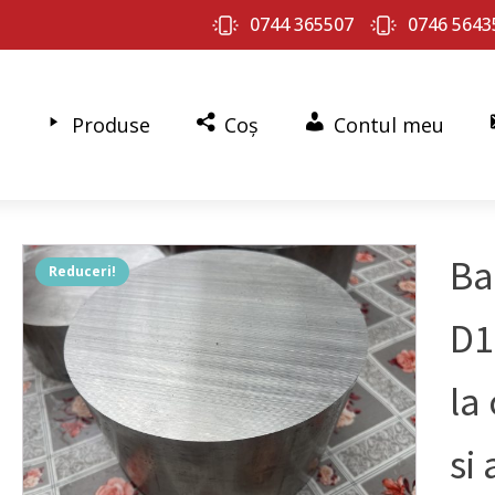
0744 365507
0746 5643
Produse
Coș
Contul meu
Ba
Reduceri!
D1
la
si