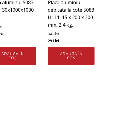
a aluminiu 5083
Placă aluminiu
 30x1000x1000
debitata la cote 5083
H111, 15 x 200 x 300
mm, 2,4 kg.
lei
ul
Prețul
lei
341
lei
l
curent
Prețul
Prețul
291
lei
este:
inițial
curent
ADAUGĂ ÎN
ADAUGĂ ÎN
3.601 lei.
a
este:
COȘ
COȘ
 lei.
fost:
291 lei.
341 lei.