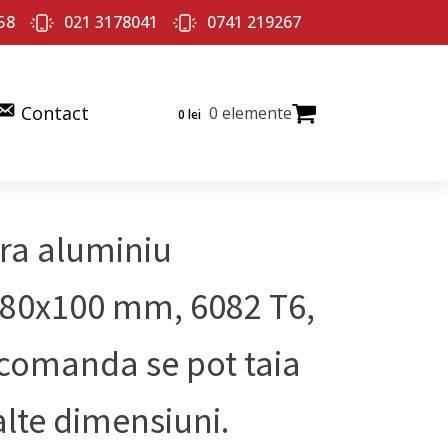
58
021 3178041
0741 219267
Contact
0 elemente
0
lei
ra aluminiu
80x100 mm, 6082 T6,
 comanda se pot taia
 alte dimensiuni.