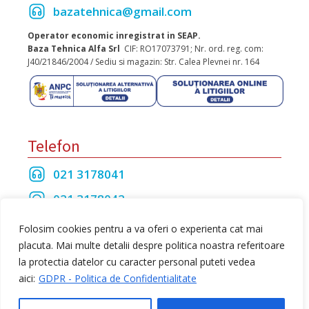
bazatehnica@gmail.com
Operator economic inregistrat in SEAP.
Baza Tehnica Alfa Srl
CIF: RO17073791; Nr. ord. reg. com:
J40/21846/2004 / Sediu si magazin: Str. Calea Plevnei nr. 164
Telefon
021 3178041
021 3178042
021 3175208
Folosim cookies pentru a va oferi o experienta cat mai
placuta. Mai multe detalii despre politica noastra referitoare
la protectia datelor cu caracter personal puteti vedea
Toate drepturile rezervate Baza Tehnica Alfa S.R.L
aici:
GDPR - Politica de Confidentialitate
web design
by Dow Media