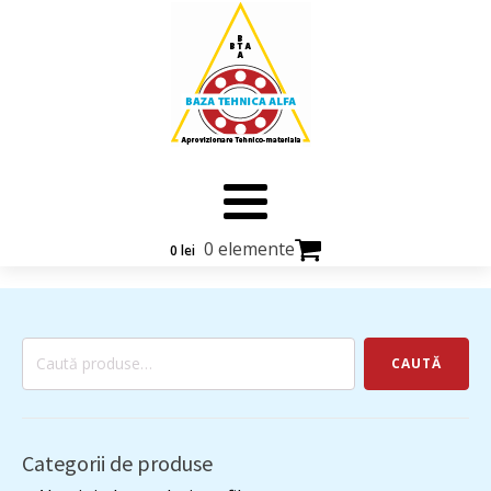
0 elemente
0
lei
Caută
CAUTĂ
după:
Categorii de produse