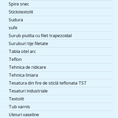
Spire snec
Sticlotextolit
Sudura
sufe
Surub piulita cu filet trapezoidal
Suruburi tije filetate
Tabla otel arc
Teflon
Tehnica de ridicare
Tehnica liniara
Tesatura din fire de sticlă teflonata TST
Tesaturi industriale
Textolit
Tub varnis
Uleiuri vaseline