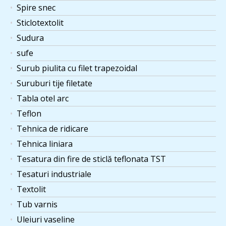
Spire snec
Sticlotextolit
Sudura
sufe
Surub piulita cu filet trapezoidal
Suruburi tije filetate
Tabla otel arc
Teflon
Tehnica de ridicare
Tehnica liniara
Tesatura din fire de sticlă teflonata TST
Tesaturi industriale
Textolit
Tub varnis
Uleiuri vaseline