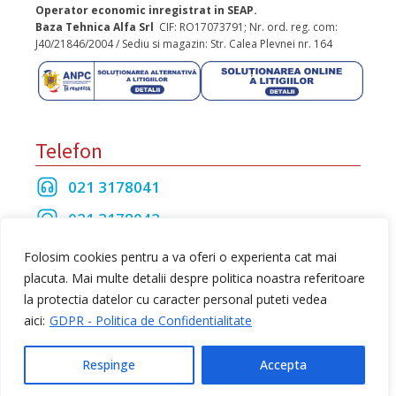
Operator economic inregistrat in SEAP.
Baza Tehnica Alfa Srl
CIF: RO17073791; Nr. ord. reg. com:
J40/21846/2004 / Sediu si magazin: Str. Calea Plevnei nr. 164
Telefon
021 3178041
021 3178042
021 3175208
Folosim cookies pentru a va oferi o experienta cat mai
placuta. Mai multe detalii despre politica noastra referitoare
la protectia datelor cu caracter personal puteti vedea
Toate drepturile rezervate Baza Tehnica Alfa S.R.L
aici:
GDPR - Politica de Confidentialitate
web design
by Dow Media
Respinge
Accepta