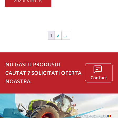
ADAUGĂ ÎN COȘ
a
este:
fost:
914 lei.
1.016 lei.
1
2
→
NU GASITI PRODUSUL
CAUTAT ? SOLICITATI OFERTA
Contact
NOASTRA.