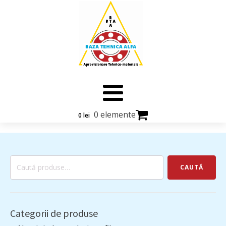
0 elemente
0
lei
Caută
CAUTĂ
după:
Categorii de produse