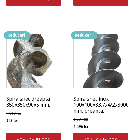
fost:
426 lei.
fost:
1.122 lei.
477 lei.
1.322 lei.
Reduceri!
Reduceri!
Spira șnec dreapta
Spira snec inox
350x350x90x5 mm.
100x100x33,7x4/2x3000
mm, dreapta.
1.010
lei
Prețul
Prețul
1.597
lei
928
lei
Prețul
Prețul
1.496
lei
inițial
curent
inițial
curent
a
este:
ADAUGĂ ÎN COȘ
ADAUGĂ ÎN COȘ