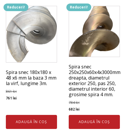
Reduceri!
Reduceri!
Spira snec
250x250x60x4x3000mm
Spira snec 180x180 x
dreapta, diametrul
48 x6 mm la baza 3 mm
exterior 250, pas 250,
la virf, lungime 3m.
diametrul interior 60,
861
lei
grosime spira 4 mm.
Prețul
Prețul
761
lei
784
lei
inițial
curent
Prețul
Prețul
682
lei
a
este:
inițial
curent
fost:
761 lei.
ADAUGĂ ÎN COȘ
ADAUGĂ ÎN COȘ
a
este:
861 lei.
fost:
682 lei.