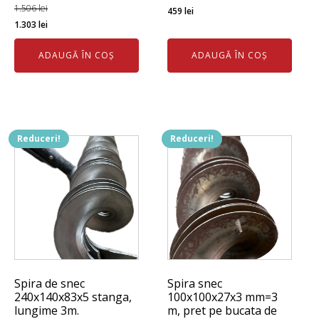
Prețul
Prețul
1.506
lei
459
lei
Prețul
Prețul
1.303
lei
inițial
curent
inițial
curent
a
este:
ADAUGĂ ÎN COȘ
ADAUGĂ ÎN COȘ
a
este:
fost:
459 lei.
fost:
1.303 lei.
560 lei.
1.506 lei.
Reduceri!
Reduceri!
Spira de snec
Spira snec
240x140x83x5 stanga,
100x100x27x3 mm=3
lungime 3m.
m, pret pe bucata de