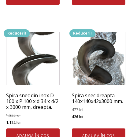
fost:
1.016 lei.
fost:
804 lei.
1.117 lei.
904 lei.
Reduceri!
Reduceri!
Spira snec din inox D
Spira snec dreapta
100 x P 100 x d 34 x 4/2
140x140x42x3000 mm.
x 3000 mm, dreapta.
477
lei
Prețul
Prețul
1.322
lei
426
lei
Prețul
Prețul
1.122
lei
inițial
curent
inițial
curent
a
este:
ADAUGĂ ÎN COȘ
ADAUGĂ ÎN COȘ
a
este: