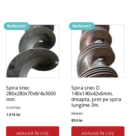
784 lei.
Reduceri!
Reduceri!
Spira snec
Spira șnec D
280x280x70x8/4x3000
140x140x42x6mm,
mm.
dreapta, pret pe spira
lungime 3m.
1.117
lei
Prețul
Prețul
904
lei
1.016
lei
Prețul
Prețul
804
lei
inițial
curent
inițial
curent
a
este:
ADAUGĂ ÎN COȘ
ADAUGĂ ÎN COȘ
a
este: