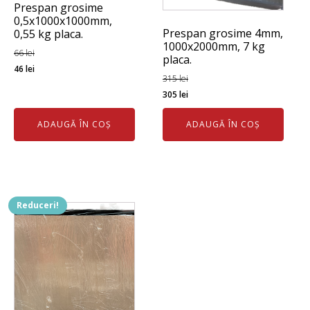
Prespan grosime
0,5x1000x1000mm,
Prespan grosime 4mm,
0,55 kg placa.
1000x2000mm, 7 kg
66
lei
placa.
Prețul
Prețul
46
lei
315
lei
inițial
curent
Prețul
Prețul
305
lei
a
este:
inițial
curent
fost:
46 lei.
ADAUGĂ ÎN COȘ
ADAUGĂ ÎN COȘ
a
este:
66 lei.
fost:
305 lei.
315 lei.
Reduceri!