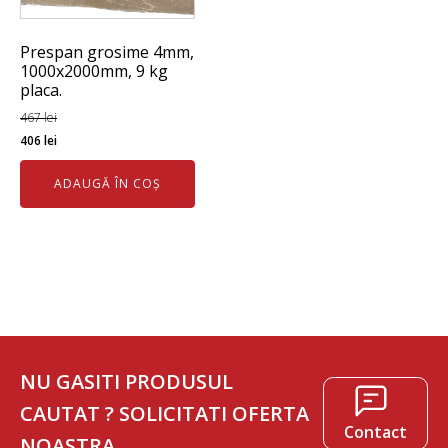
Prespan grosime 4mm,
1000x2000mm, 9 kg
placa.
467
lei
Prețul
Prețul
406
lei
inițial
curent
ADAUGĂ ÎN COȘ
a
este:
fost:
406 lei.
467 lei.
NU GASITI PRODUSUL
CAUTAT ? SOLICITATI OFERTA
Contact
NOASTRA.