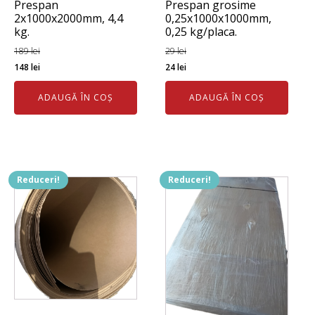
Prespan
Prespan grosime
2x1000x2000mm, 4,4
0,25x1000x1000mm,
kg.
0,25 kg/placa.
189
lei
29
lei
Prețul
Prețul
Prețul
Prețul
148
lei
24
lei
inițial
curent
inițial
curent
ADAUGĂ ÎN COȘ
ADAUGĂ ÎN COȘ
a
este:
a
este:
fost:
148 lei.
fost:
24 lei.
189 lei.
29 lei.
Reduceri!
Reduceri!