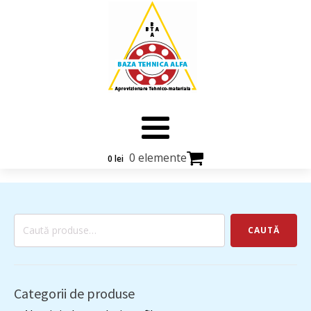
0 elemente
0
lei
Caută
CAUTĂ
după:
Categorii de produse