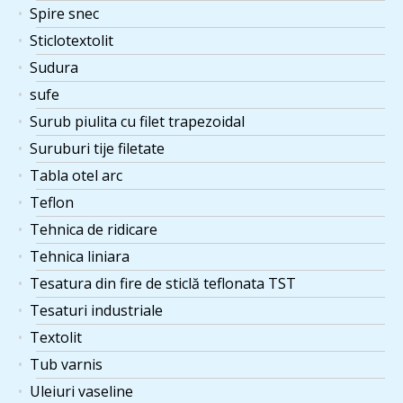
Spire snec
Sticlotextolit
Sudura
sufe
Surub piulita cu filet trapezoidal
Suruburi tije filetate
Tabla otel arc
Teflon
Tehnica de ridicare
Tehnica liniara
Tesatura din fire de sticlă teflonata TST
Tesaturi industriale
Textolit
Tub varnis
Uleiuri vaseline