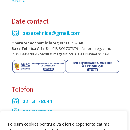
A.N.P.C
Date contact
bazatehnica@gmail.com
Operator economic inregistrat in SEAP.
Baza Tehnica Alfa Srl
CIF: RO17073791; Nr. ord. reg. com:
J40/21846/2004 / Sediu si magazin: Str. Calea Plevnei nr. 164
Telefon
021 3178041
021 3178042
021 3175208
Folosim cookies pentru a va oferi o experienta cat mai