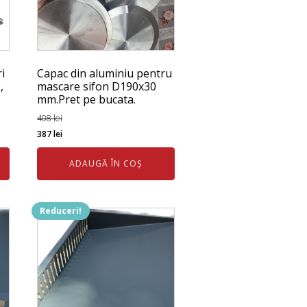
i
Capac din aluminiu pentru
,
mascare sifon D190x30
mm.Pret pe bucata.
408
lei
Prețul
Prețul
387
lei
inițial
curent
ADAUGĂ ÎN COȘ
a
este:
fost:
387 lei.
408 lei.
Reduceri!