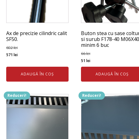
Ax de precizie cilindric calit
Buton stea cu sase coltur
SF50.
si surub F178-40 M06X40
minim 6 buc
602
lei
Prețul
Prețul
66
lei
571
lei
Prețul
Prețul
51
lei
inițial
curent
inițial
curent
a
este:
ADAUGĂ ÎN COȘ
ADAUGĂ ÎN COȘ
a
este:
fost:
571 lei.
fost:
51 lei.
602 lei.
66 lei.
Reduceri!
Reduceri!