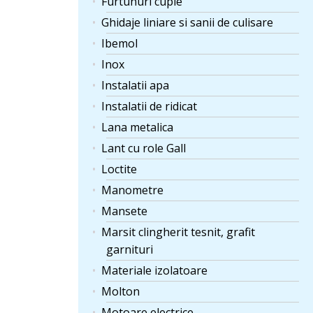
Furtunuri cuple
Ghidaje liniare si sanii de culisare
Ibemol
Inox
Instalatii apa
Instalatii de ridicat
Lana metalica
Lant cu role Gall
Loctite
Manometre
Mansete
Marsit clingherit tesnit, grafit
garnituri
Materiale izolatoare
Molton
Motoare electrice