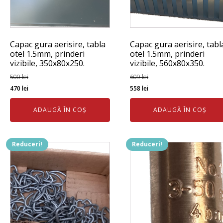
Capac gura aerisire, tabla
Capac gura aerisire, tabl
otel 1.5mm, prinderi
otel 1.5mm, prinderi
vizibile, 350x80x250.
vizibile, 560x80x350.
500
lei
609
lei
Prețul
Prețul
Prețul
Prețul
470
lei
558
lei
inițial
curent
inițial
curent
ADAUGĂ ÎN COȘ
ADAUGĂ ÎN COȘ
a
este:
a
este:
fost:
470 lei.
fost:
558 lei.
500 lei.
609 lei.
Reduceri!
Reduceri!