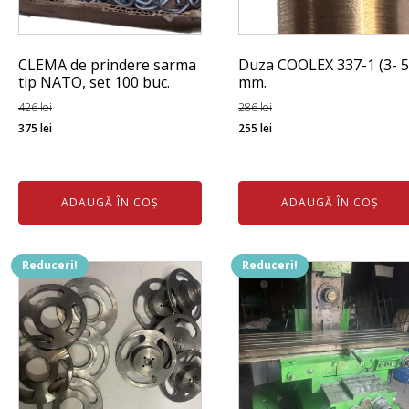
CLEMA de prindere sarma
Duza COOLEX 337-1 (3- 5
tip NATO, set 100 buc.
mm.
426
lei
286
lei
Prețul
Prețul
Prețul
Prețul
375
lei
255
lei
inițial
curent
inițial
curent
a
este:
a
este:
fost:
375 lei.
fost:
255 lei.
ADAUGĂ ÎN COȘ
ADAUGĂ ÎN COȘ
426 lei.
286 lei.
Reduceri!
Reduceri!