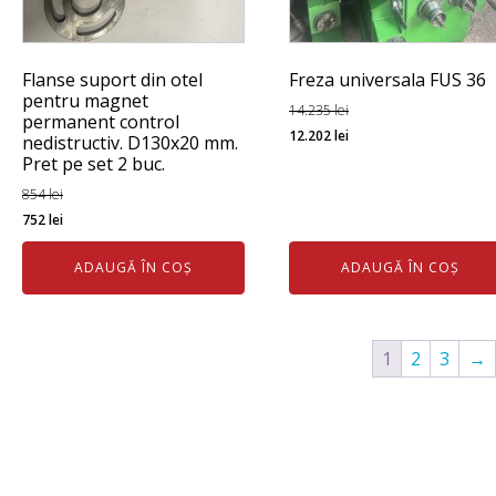
Flanse suport din otel
Freza universala FUS 36
pentru magnet
14.235
lei
permanent control
Prețul
Prețul
12.202
lei
nedistructiv. D130x20 mm.
inițial
curent
Pret pe set 2 buc.
a
este:
854
lei
fost:
12.202 lei.
Prețul
Prețul
752
lei
14.235 lei.
inițial
curent
ADAUGĂ ÎN COȘ
ADAUGĂ ÎN COȘ
a
este:
fost:
752 lei.
854 lei.
1
2
3
→