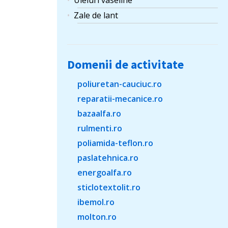
Uleiuri vaseline
Zale de lant
Domenii de activitate
poliuretan-cauciuc.ro
reparatii-mecanice.ro
bazaalfa.ro
rulmenti.ro
poliamida-teflon.ro
paslatehnica.ro
energoalfa.ro
sticlotextolit.ro
ibemol.ro
molton.ro