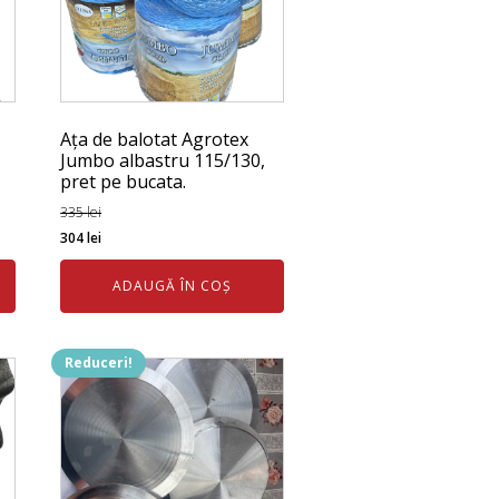
Ața de balotat Agrotex
Jumbo albastru 115/130,
pret pe bucata.
335
lei
Prețul
Prețul
304
lei
inițial
curent
ADAUGĂ ÎN COȘ
a
este:
fost:
304 lei.
335 lei.
Reduceri!