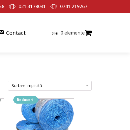
58
021 3178041
0741 219267
Contact
0 elemente
0
lei
Reduceri!