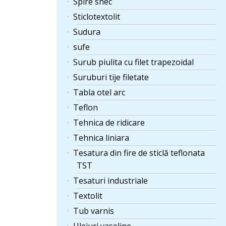
Spire snec
Sticlotextolit
Sudura
sufe
Surub piulita cu filet trapezoidal
Suruburi tije filetate
Tabla otel arc
Teflon
Tehnica de ridicare
Tehnica liniara
Tesatura din fire de sticlă teflonata
TST
Tesaturi industriale
Textolit
Tub varnis