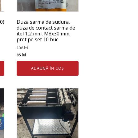
0)
Duza sarma de sudura,
duza de contact sarma de
itel 1,2 mm, M8x30 mm,
pret pe set 10 buc.
106
lei
Prețul
Prețul
85
lei
inițial
curent
ADAUGĂ ÎN COȘ
a
este:
fost:
85 lei.
106 lei.