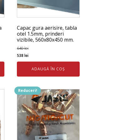
a
Capac gura aerisire, tabla
otel 1.5mm, prinderi
vizibile, 560x80x450 mm.
640
lei
Prețul
Prețul
538
lei
inițial
curent
ADAUGĂ ÎN COȘ
a
este:
fost:
538 lei.
640 lei.
Reduceri!