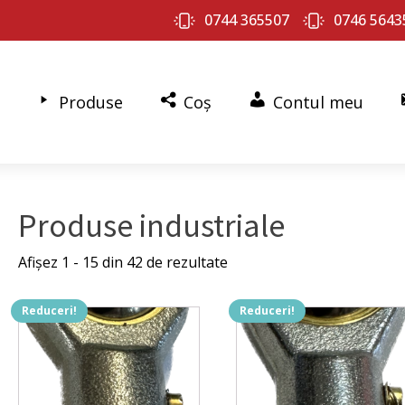
0744 365507
0746 5643
Produse
Coș
Contul meu
Produse industriale
Afișez 1 - 15 din 42 de rezultate
Reduceri!
Reduceri!