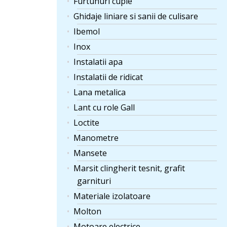
Furtunuri cuple
Ghidaje liniare si sanii de culisare
Ibemol
Inox
Instalatii apa
Instalatii de ridicat
Lana metalica
Lant cu role Gall
Loctite
Manometre
Mansete
Marsit clingherit tesnit, grafit
garnituri
Materiale izolatoare
Molton
Motoare electrice