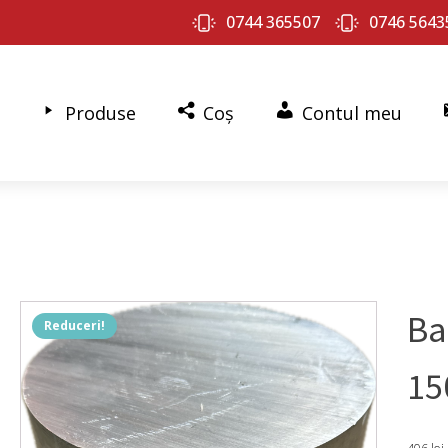
0744 365507
0746 5643
Produse
Coș
Contul meu
Ba
Reduceri!
15