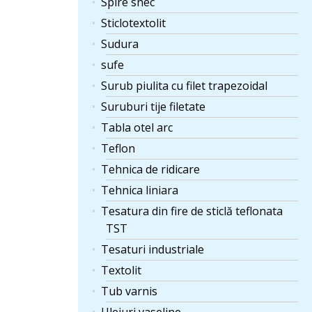
Spire snec
Sticlotextolit
Sudura
sufe
Surub piulita cu filet trapezoidal
Suruburi tije filetate
Tabla otel arc
Teflon
Tehnica de ridicare
Tehnica liniara
Tesatura din fire de sticlă teflonata
TST
Tesaturi industriale
Textolit
Tub varnis