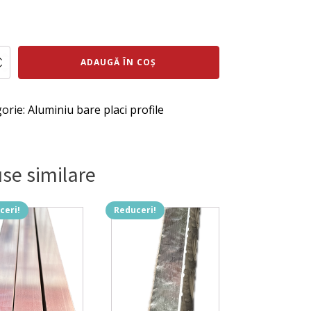
ul
Prețul
al
curent
te
este:
ADAUGĂ ÎN COȘ
:
375 lei.
u
ei.
orie:
Aluminiu bare placi profile
se similare
ceri!
Reduceri!