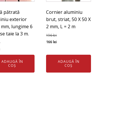
ă pătrată
Cornier aluminiu
iniu exterior
brut, striat, 50 X 50 X
 mm, lungime 6
2 mm, L = 2 m
e taie la 3 m.
196
lei
Prețul
Prețul
166
lei
i
ul
Prețul
inițial
curent
i
l
curent
a
este:
ADAUGĂ ÎN
ADAUGĂ ÎN
este:
fost:
166 lei.
COȘ
COȘ
245 lei.
196 lei.
ei.