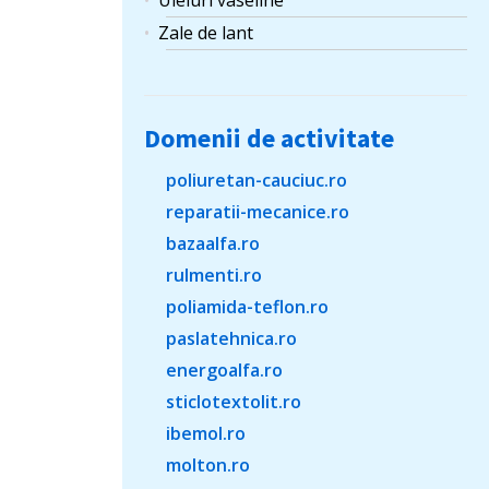
Uleiuri vaseline
Zale de lant
Domenii de activitate
poliuretan-cauciuc.ro
reparatii-mecanice.ro
bazaalfa.ro
rulmenti.ro
poliamida-teflon.ro
paslatehnica.ro
energoalfa.ro
sticlotextolit.ro
ibemol.ro
molton.ro