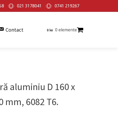
58
021 3178041
0741 219267
Contact
0 elemente
0
lei
ră aluminiu D 160 x
0 mm, 6082 T6.