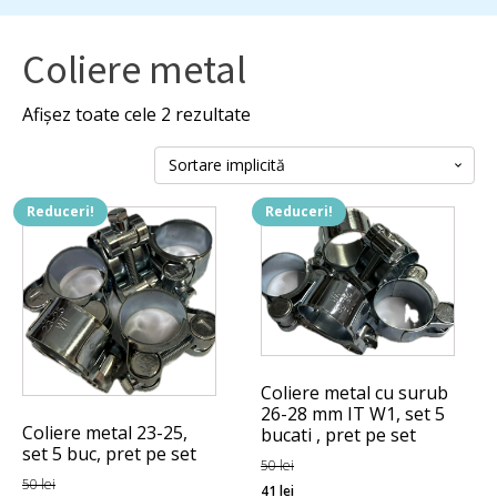
Coliere metal
Afișez toate cele 2 rezultate
Reduceri!
Reduceri!
Coliere metal cu surub
26-28 mm IT W1, set 5
Coliere metal 23-25,
bucati , pret pe set
set 5 buc, pret pe set
50
lei
50
lei
Prețul
Prețul
41
lei