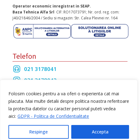
Operator economic inregistrat in SEAP.
Baza Tehnica Alfa Srl
CIF: RO17073791; Nr. ord. reg. com:
J40/21846/2004 / Sediu si magazin: Str. Calea Plevnei nr. 164
Telefon
021 3178041
021 3178042
021 3175208
Folosim cookies pentru a va oferi o experienta cat mai
placuta. Mai multe detalii despre politica noastra referitoare
la protectia datelor cu caracter personal puteti vedea
Toate drepturile rezervate Baza Tehnica Alfa S.R.L
aici:
GDPR - Politica de Confidentialitate
web design
by Dow Media
Respinge
Accepta