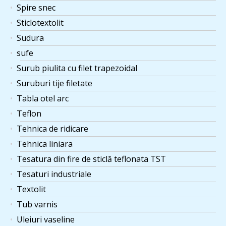
Spire snec
Sticlotextolit
Sudura
sufe
Surub piulita cu filet trapezoidal
Suruburi tije filetate
Tabla otel arc
Teflon
Tehnica de ridicare
Tehnica liniara
Tesatura din fire de sticlă teflonata TST
Tesaturi industriale
Textolit
Tub varnis
Uleiuri vaseline