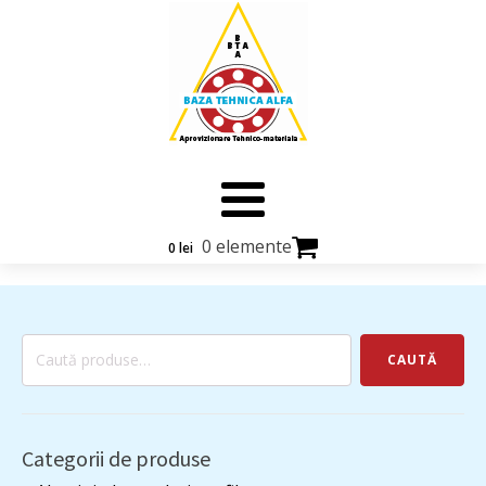
0 elemente
0
lei
Caută
CAUTĂ
după:
Categorii de produse