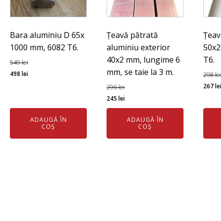
Bara aluminiu D 65x
Țeavă pătrată
Țeav
1000 mm, 6082 T6.
aluminiu exterior
50x2
40x2 mm, lungime 6
T6.
549
lei
mm, se taie la 3 m.
Prețul
Prețul
498
lei
298
le
inițial
curent
Preț
267
le
296
lei
a
este:
Prețul
Prețul
iniția
245
lei
fost:
498 lei.
inițial
curent
a
ADAUGĂ ÎN
ADAUGĂ ÎN
549 lei.
a
este:
fost:
COȘ
COȘ
fost:
245 lei.
298 l
296 lei.