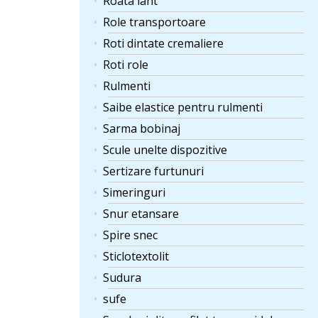
Roata lant
Role transportoare
Roti dintate cremaliere
Roti role
Rulmenti
Saibe elastice pentru rulmenti
Sarma bobinaj
Scule unelte dispozitive
Sertizare furtunuri
Simeringuri
Snur etansare
Spire snec
Sticlotextolit
Sudura
sufe