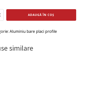
ul
Prețul
al
curent
te
ADAUGĂ ÎN COȘ
este:
u
:
560 lei.
orie:
Aluminiu bare placi profile
0
ei.
se similare