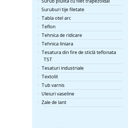
Surub piulita cu filet trapezoidal
Suruburi tije filetate
Tabla otel arc
Teflon
Tehnica de ridicare
Tehnica liniara
Tesatura din fire de sticlă teflonata
TST
Tesaturi industriale
Textolit
Tub varnis
Uleiuri vaseline
Zale de lant