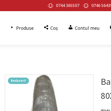
0744 365507
0746 5643
Produse
Coș
Contul meu
Ba
Reduceri!
80
601
lei