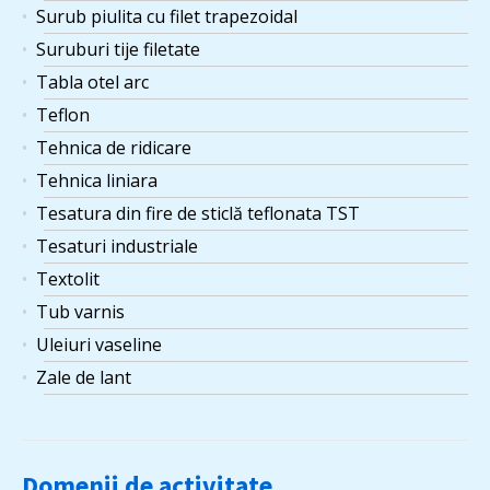
Surub piulita cu filet trapezoidal
Suruburi tije filetate
Tabla otel arc
Teflon
Tehnica de ridicare
Tehnica liniara
Tesatura din fire de sticlă teflonata TST
Tesaturi industriale
Textolit
Tub varnis
Uleiuri vaseline
Zale de lant
Domenii de activitate