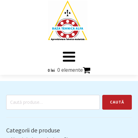
0 elemente
0
lei
Caută
CAUTĂ
după:
Categorii de produse