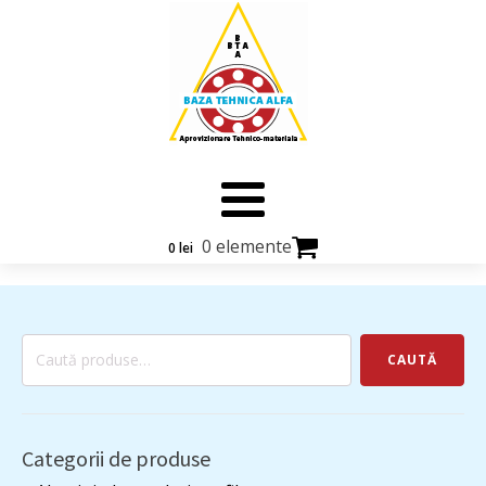
0 elemente
0
lei
Caută
CAUTĂ
după:
Categorii de produse