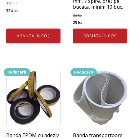
mm, 7 spire, pret pe
370
lei
bucata, minim 10 buc.
Prețul
Prețul
334
lei
33
lei
inițial
curent
Prețul
Prețul
29
lei
a
este:
inițial
curent
fost:
334 lei.
ADAUGĂ ÎN COȘ
ADAUGĂ ÎN COȘ
a
este:
370 lei.
fost:
29 lei.
33 lei.
Reduceri!
Reduceri!
Banda EPDM cu adeziv
Banda transportoare