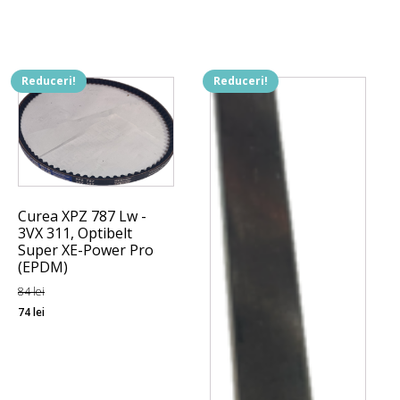
fost:
101 lei.
120 lei.
Reduceri!
Reduceri!
Curea XPZ 787 Lw -
3VX 311, Optibelt
Super XE-Power Pro
(EPDM)
84
lei
Prețul
Prețul
74
lei
inițial
curent
a
este:
fost:
74 lei.
84 lei.