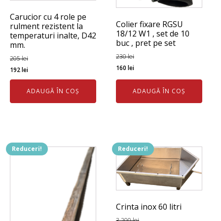
Carucior cu 4 role pe
Colier fixare RGSU
rulment rezistent la
18/12 W1 , set de 10
temperaturi inalte, D42
buc , pret pe set
mm.
230
lei
205
lei
Prețul
Prețul
Prețul
Prețul
160
lei
192
lei
inițial
curent
inițial
curent
a
este:
ADAUGĂ ÎN COȘ
ADAUGĂ ÎN COȘ
a
este:
fost:
160 lei.
fost:
192 lei.
230 lei.
205 lei.
Reduceri!
Reduceri!
Crinta inox 60 litri
3.200
lei