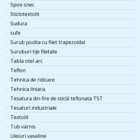
Spire snec
Sticlotextolit
Sudura
sufe
Surub piulita cu filet trapezoidal
Suruburi tije filetate
Tabla otel arc
Teflon
Tehnica de ridicare
Tehnica liniara
Tesatura din fire de sticlă teflonata TST
Tesaturi industriale
Textolit
Tub varnis
Uleiuri vaseline