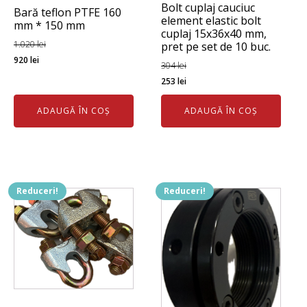
Bolt cuplaj cauciuc
Bară teflon PTFE 160
element elastic bolt
mm * 150 mm
cuplaj 15x36x40 mm,
1.020
lei
pret pe set de 10 buc.
Prețul
Prețul
920
lei
304
lei
inițial
curent
Prețul
Prețul
253
lei
a
este:
inițial
curent
fost:
920 lei.
ADAUGĂ ÎN COȘ
ADAUGĂ ÎN COȘ
a
este:
1.020 lei.
fost:
253 lei.
304 lei.
Reduceri!
Reduceri!