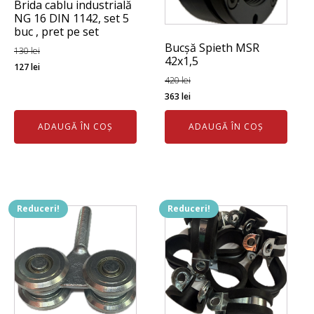
Brida cablu industrială
NG 16 DIN 1142, set 5
buc , pret pe set
Bucșă Spieth MSR
130
lei
42x1,5
Prețul
Prețul
127
lei
420
lei
inițial
curent
Prețul
Prețul
363
lei
a
este:
inițial
curent
fost:
127 lei.
ADAUGĂ ÎN COȘ
ADAUGĂ ÎN COȘ
a
este:
130 lei.
fost:
363 lei.
420 lei.
Reduceri!
Reduceri!