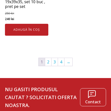
19x39x35, set 10 buc ,
pret pe set
250
lei
Prețul
Prețul
240
lei
inițial
curent
ADAUGĂ ÎN COȘ
a
este:
fost:
240 lei.
250 lei.
1
2
3
4
→
NU GASITI PRODUSUL
CAUTAT ? SOLICITATI OFERTA
Contact
NOASTRA.