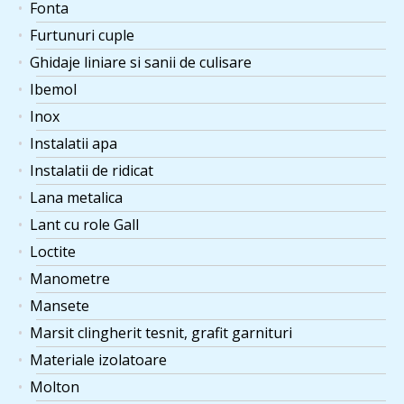
mm.
Fonta
Furtunuri cuple
Maner ajustabil material
Ghidaje liniare si sanii de culisare
plastic cu surub A583-52
1 ×
×
214
lei
M08X40 mm, set 5
Ibemol
bucati.
Inox
Instalatii apa
Acoperire cu poliuretan
1 ×
×
rola senila tractor
Instalatii de ridicat
3.640
lei
D700xd660x260mm.
Lana metalica
Lant cu role Gall
Bară teflon grafitat
1 ×
×
,PTFE grafitat Fi 70 x 150
Loctite
284
lei
mm, preț pe bucată.
Manometre
Mansete
Pana paralela
1 ×
×
10x08x1000 mm C43K
Marsit clingherit tesnit, grafit garnituri
165
lei
(alezaj standard 30-38).
Materiale izolatoare
Chinga de ridicare cu
Molton
urechi textile MF ID 400