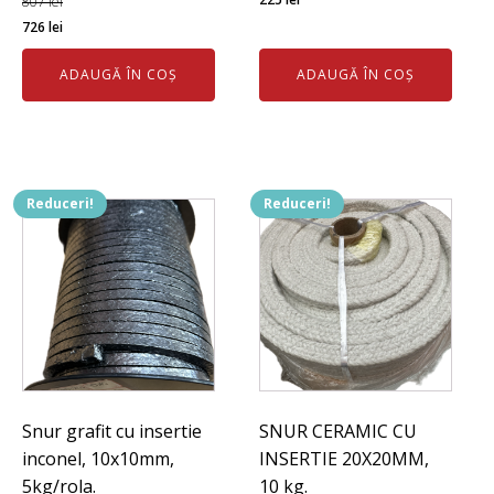
807
lei
FINALIZARE
Prețul
Prețul
inițial
curent
726
lei
inițial
curent
a
este:
ADAUGĂ ÎN COȘ
ADAUGĂ ÎN COȘ
a
este:
fost:
225 lei.
fost:
726 lei.
255 lei.
807 lei.
Reduceri!
Reduceri!
Snur grafit cu insertie
SNUR CERAMIC CU
inconel, 10x10mm,
INSERTIE 20X20MM,
5kg/rola.
10 kg.