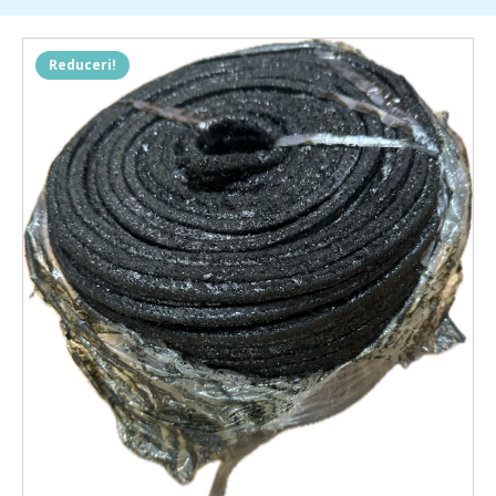
buc.
Element elastic din
1 ×
Reduceri!
×
cauciuc pentru bolt cuplaj
23
lei
20x35x40mm.
Garnituri din clingherit
Tesnit BA-202, D 205 x d
1 ×
×
185 x 2 mm, pret pe
19
lei
bucata, cantitate minima
5 buc.
Pompă de răcire pentru
1 ×
×
541
lei
fierăstrău circular 230 V.
Bucsa cauciuc pentru bolt
cuplaj, 35x60x40 mm.La
1 ×
×
27
lei
comanda vulcanizanm si
alte dimensiuni.
Burduf protectie cilindru