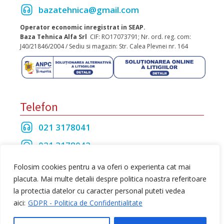
bazatehnica@gmail.com
Operator economic inregistrat in SEAP.
Baza Tehnica Alfa Srl
CIF: RO17073791; Nr. ord. reg. com:
J40/21846/2004 / Sediu si magazin: Str. Calea Plevnei nr. 164
Telefon
021 3178041
021 3178042
021 3175208
Folosim cookies pentru a va oferi o experienta cat mai
placuta. Mai multe detalii despre politica noastra referitoare
la protectia datelor cu caracter personal puteti vedea
Toate drepturile rezervate Baza Tehnica Alfa S.R.L
aici:
GDPR - Politica de Confidentialitate
web design
by Dow Media