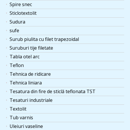
Spire snec
roti metalice antrenare
1 ×
×
linie productie D 120 x
Sticlotextolit
111
lei
d100 x 40 mm, pret pe
Sudura
bucata.
sufe
Material filtrant 200 gr ,
1 ×
×
Surub piulita cu filet trapezoidal
188
lei
1.3 kg
Suruburi tije filetate
Tabla otel arc
Panza filtru ulei vegetal
1 ×
×
latime 73cm
Teflon
346
lei
lungime10m.
Tehnica de ridicare
Tehnica liniara
Tub din cauciuc pentru
1 ×
×
instalatia ventilatie aer
Tesatura din fire de sticlă teflonata TST
40
lei
diametrul 100x100 mm.
Tesaturi industriale
Extractor rulmenti cu
Textolit
doua brațe și suruburi de
Tub varnis
1 ×
×
strângere fixare,
133
lei
Uleiuri vaseline
deschiderea fălcilor 24-