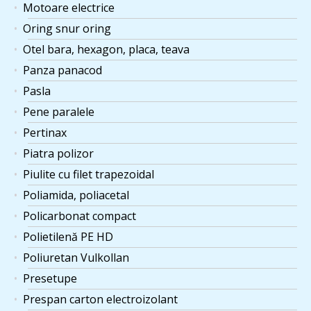
Motoare electrice
1 ×
×
lungime 2 m, portanta
108
lei
Oring snur oring
4000 kg, Gutman H, preț
pe bucată.
Otel bara, hexagon, placa, teava
Panza panacod
CONTOR APA RECE
ZENNER MNK-N DN 40
Pasla
1 ×
×
CU MECANISM UMED
1.230
lei
Pene paralele
(R160) pre-echipat
Pertinax
pentru releu REED.
Piatra polizor
Bara bronz diametru
Piulite cu filet trapezoidal
26x3000 mm
1 ×
×
117
lei
Poliamida, poliacetal
CUSN7ZN4PB7-C-GC,
pret pe kg, minim 3 kg.
Policarbonat compact
Polietilenă PE HD
Capac din aluminiu
pentru mascare sifon
Poliuretan Vulkollan
1 ×
×
387
lei
D190x30 mm.Pret pe
Presetupe
bucata.
Prespan carton electroizolant