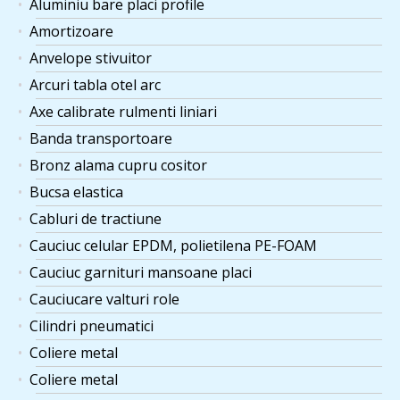
Aluminiu bare placi profile
Bara aluminiu D 110 x
1 ×
×
347
lei
250 mm 6082.
Amortizoare
Anvelope stivuitor
Bara poliuretan
Arcuri tabla otel arc
D100x300mm, diametrul
1 ×
×
588
lei
100mm, lungime
Axe calibrate rulmenti liniari
300mm.
Banda transportoare
Bucsa elastica KLEE050
Bronz alama cupru cositor
1 ×
×
225
lei
50X80 BK11.
Bucsa elastica
Cabluri de tractiune
Garnitra racord olandez
1 ×
×
2"-Ø78xØ54x3 mm, set
Cauciuc celular EPDM, polietilena PE-FOAM
157
lei
10 buc, pret pe set.
Cauciuc garnituri mansoane placi
Cauciucare valturi role
Garnitura cap hidraulic
instalatie foraj FA 10, din
Cilindri pneumatici
cauciuc cu insertie textila,
1 ×
×
Coliere metal
89
lei
manseta panzata V,
275x245x12.3 mm, cilindru
Coliere metal
CHA 10.