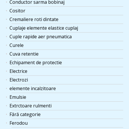
Conductor sarma bobinaj
Cositor
Placa cauciuc cu insertii
1 ×
×
488
lei
textile 1000x200x50 mm.
Cremaliere roti dintate
Cuplaje elemente elastice cuplaj
Curea HTD 8 M 1280
1 ×
×
Cuple rapide aer pneumatica
mm Optibelt latime 30
212
lei
mm.
Curele
Cuva retentie
Bara bronz laminat
Echipament de protectie
CuSn12 rotund diametrul
2 ×
×
753
lei
26 mm, lungime 1 m, 5,2
Electrice
kg.
Electrozi
Efectuare alezaj și canal
elemente incalzitoare
de până toată de lanț ,
1 ×
×
Emulsie
421
lei
alezaj 50 mm, canal
Extrctoare rulmenti
până 14 mm.
Fără categorie
Acoperire cu poliuretan
1 ×
Ferodou
×
roata liza D120xd102x40
101
lei