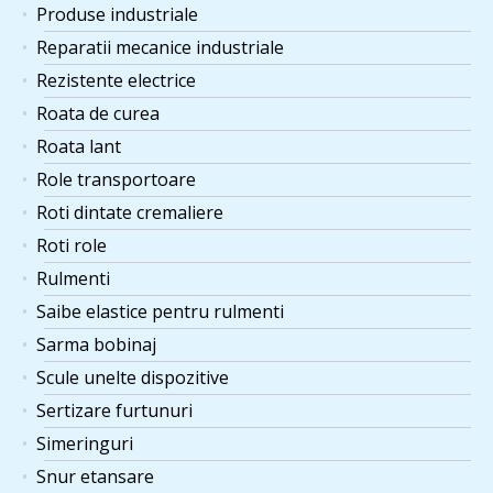
Brida cablu 14mm DIN
1 ×
×
Produse industriale
72
lei
741, 10 buc.
Reparatii mecanice industriale
Rezistente electrice
Bara bronz MM
1 ×
×
CUSN7ZN4PB7-C-GC
Roata de curea
663
lei
D41x500mm, 5.95 Kg.
Roata lant
Role transportoare
Amortizor tip 1 M6x18mm
1 ×
×
55 Sha, pret pe bucata
Roti dintate cremaliere
21
lei
minim 5 buc.
Roti role
Garnitura grafit armat,
Rulmenti
DN40 PN16, 92x49x3
1 ×
×
Saibe elastice pentru rulmenti
195
lei
mm, set 10 buc.Pret pe
Sarma bobinaj
set.
Scule unelte dispozitive
Cuplaj cu gheare din
Sertizare furtunuri
1 ×
×
fonta 28/38 Trasco.Pret
265
lei
Simeringuri
pe set.
Snur etansare
Acoperire cu poliureata