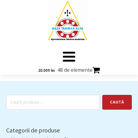
48 de elemente
20.009
lei
Pâslă lana superioară
1 ×
×
20x1000x1800 mm, 27
3.039
lei
kg.
Caută
CAUTĂ
după:
Garnitura MVQ 5x35x3
1 ×
×
mm, pret pe bucata,
22
lei
minim 10 buc.
Categorii de produse