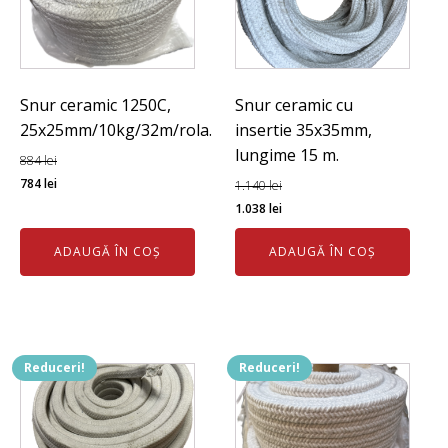
Snur ceramic 1250C,
Snur ceramic cu
25x25mm/10kg/32m/rola.
insertie 35x35mm,
lungime 15 m.
884
lei
Prețul
Prețul
784
lei
1.140
lei
inițial
curent
Prețul
Prețul
1.038
lei
a
este:
inițial
curent
ADAUGĂ ÎN COȘ
ADAUGĂ ÎN COȘ
fost:
784 lei.
a
este:
884 lei.
fost:
1.038 lei.
1.140 lei.
Reduceri!
Reduceri!