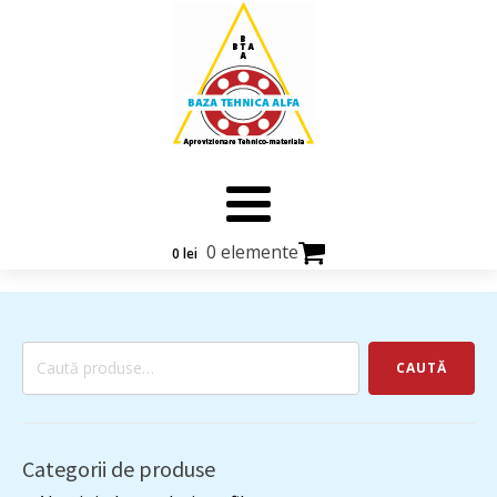
0 elemente
0
lei
Caută
CAUTĂ
după:
Categorii de produse