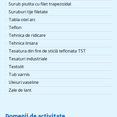
Surub piulita cu filet trapezoidal
Suruburi tije filetate
Tabla otel arc
Teflon
Tehnica de ridicare
Tehnica liniara
Tesatura din fire de sticlă teflonata TST
Tesaturi industriale
Textolit
Tub varnis
Uleiuri vaseline
Zale de lant
Domenii de activitate