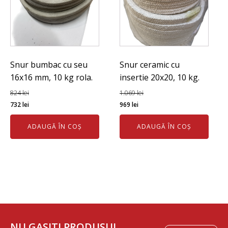
Snur bumbac cu seu
Snur ceramic cu
16x16 mm, 10 kg rola.
insertie 20x20, 10 kg.
824
lei
1.069
lei
Prețul
Prețul
Prețul
Prețul
732
lei
969
lei
inițial
curent
inițial
curent
ADAUGĂ ÎN COȘ
ADAUGĂ ÎN COȘ
a
este:
a
este:
fost:
732 lei.
fost:
969 lei.
824 lei.
1.069 lei.
NU GASITI PRODUSUL