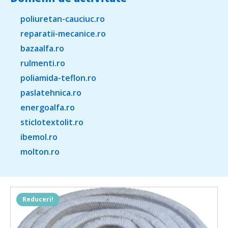
poliuretan-cauciuc.ro
reparatii-mecanice.ro
bazaalfa.ro
rulmenti.ro
poliamida-teflon.ro
paslatehnica.ro
energoalfa.ro
sticlotextolit.ro
ibemol.ro
molton.ro
Reduceri!