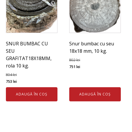
SNUR BUMBAC CU
Snur bumbac cu seu
SEU
18x18 mm, 10 kg.
GRAFITAT18X18MM,
802
lei
rola 10 kg.
Prețul
Prețul
751
lei
inițial
curent
804
lei
Prețul
Prețul
a
este:
753
lei
inițial
curent
fost:
751 lei.
ADAUGĂ ÎN COȘ
ADAUGĂ ÎN COȘ
a
este:
802 lei.
fost:
753 lei.
804 lei.