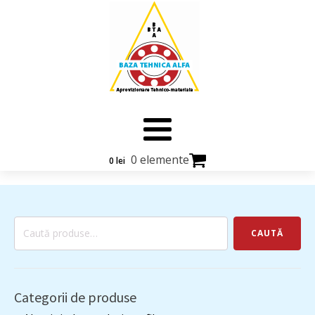
0 elemente
0
lei
Caută
CAUTĂ
după:
Categorii de produse