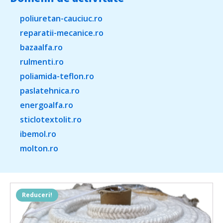
poliuretan-cauciuc.ro
reparatii-mecanice.ro
bazaalfa.ro
rulmenti.ro
poliamida-teflon.ro
paslatehnica.ro
energoalfa.ro
sticlotextolit.ro
ibemol.ro
molton.ro
Reduceri!