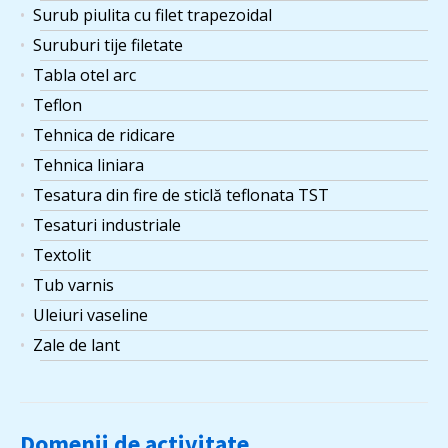
Surub piulita cu filet trapezoidal
Suruburi tije filetate
Tabla otel arc
Teflon
Tehnica de ridicare
Tehnica liniara
Tesatura din fire de sticlă teflonata TST
Tesaturi industriale
Textolit
Tub varnis
Uleiuri vaseline
Zale de lant
Domenii de activitate