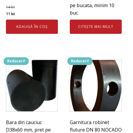
pe bucata, minim 10
14
lei
buc.
Prețul
Prețul
11
lei
inițial
curent
ADAUGĂ ÎN COȘ
CITEȘTE MAI MULT
a
este:
fost:
11 lei.
14 lei.
Reduceri!
Reduceri!
Bara din cauciuc
Garnitura robinet
D38x60 mm, pret pe
fluture DN 80 NOCADO