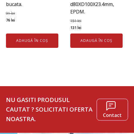
bucata.
d80XD100X23.4mm,
EPDM.
91
lei
Prețul
Prețul
76
lei
151
lei
inițial
curent
Prețul
Prețul
131
lei
a
este:
inițial
curent
ADAUGĂ ÎN COȘ
ADAUGĂ ÎN COȘ
fost:
76 lei.
a
este:
91 lei.
fost:
131 lei.
151 lei.
NU GASITI PRODUSUL
CAUTAT ? SOLICITATI OFERTA
Contact
NOASTRA.