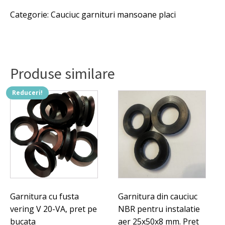
cauciuc
335 lei.
Categorie:
Cauciuc garnituri mansoane placi
cu
armaturi
metalice
Fi25xFi50x66mm,
pret
pe
Produse similare
bucata,
se
fabricala
Reduceri!
comanda
si
alte
dimensiuni.
Garnitura cu fusta
Garnitura din cauciuc
vering V 20-VA, pret pe
NBR pentru instalatie
bucata
aer 25x50x8 mm. Pret