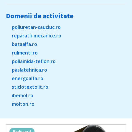
Domenii de activitate
poliuretan-cauciuc.ro
reparatii-mecanice.ro
bazaalfa.ro
rulmenti.ro
poliamida-teflon.ro
paslatehnica.ro
energoalfa.ro
sticlotextolit.ro
ibemol.ro
molton.ro
Reduceri!