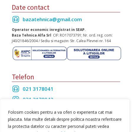
Date contact
bazatehnica@gmail.com
Operator economic inregistrat in SEAP.
Baza Tehnica Alfa Srl
CIF: RO17073791; Nr. ord. reg. com:
J40/21846/2004 / Sediu si magazin: Str. Calea Plevnei nr. 164
Telefon
021 3178041
021 3178042
021 3175208
Folosim cookies pentru a va oferi o experienta cat mai
placuta. Mai multe detalii despre politica noastra referitoare
la protectia datelor cu caracter personal puteti vedea
Toate drepturile rezervate Baza Tehnica Alfa S.R.L