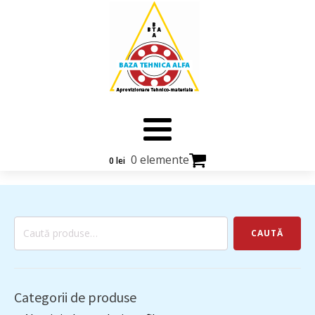
0 elemente
0
lei
Caută
CAUTĂ
după:
Categorii de produse