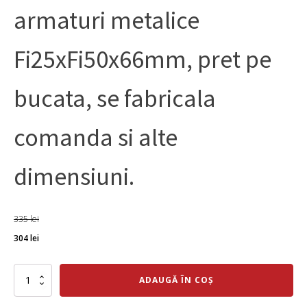
armaturi metalice
Fi25xFi50x66mm, pret pe
bucata, se fabricala
comanda si alte
dimensiuni.
335
lei
Prețul
Prețul
304
lei
inițial
curent
a
Cantitate
este:
ADAUGĂ ÎN COȘ
Bucsa
fost:
304 lei.
elastica