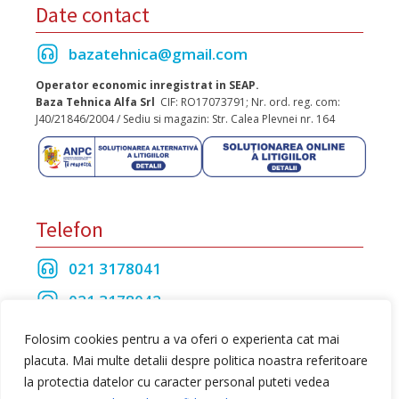
Date contact
bazatehnica@gmail.com
Operator economic inregistrat in SEAP.
Baza Tehnica Alfa Srl
CIF: RO17073791; Nr. ord. reg. com:
J40/21846/2004 / Sediu si magazin: Str. Calea Plevnei nr. 164
Telefon
021 3178041
021 3178042
021 3175208
Folosim cookies pentru a va oferi o experienta cat mai
placuta. Mai multe detalii despre politica noastra referitoare
la protectia datelor cu caracter personal puteti vedea
Toate drepturile rezervate Baza Tehnica Alfa S.R.L