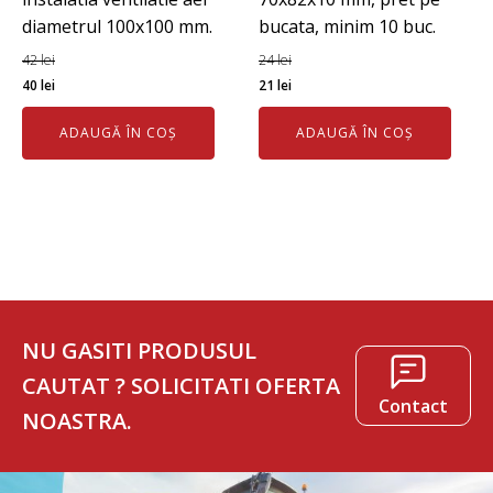
diametrul 100x100 mm.
bucata, minim 10 buc.
42
lei
24
lei
Prețul
Prețul
Prețul
Prețul
40
lei
21
lei
inițial
curent
inițial
curent
ADAUGĂ ÎN COȘ
ADAUGĂ ÎN COȘ
a
este:
a
este:
fost:
40 lei.
fost:
21 lei.
42 lei.
24 lei.
NU GASITI PRODUSUL
CAUTAT ? SOLICITATI OFERTA
Contact
NOASTRA.