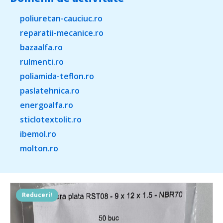
poliuretan-cauciuc.ro
reparatii-mecanice.ro
bazaalfa.ro
rulmenti.ro
poliamida-teflon.ro
paslatehnica.ro
energoalfa.ro
sticlotextolit.ro
ibemol.ro
molton.ro
Reduceri!