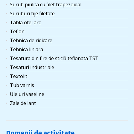
Surub piulita cu filet trapezoidal
Suruburi tije filetate
Tabla otel arc
Teflon
Tehnica de ridicare
Tehnica liniara
Tesatura din fire de sticlă teflonata TST
Tesaturi industriale
Textolit
Tub varnis
Uleiuri vaseline
Zale de lant
Domenii de activitate