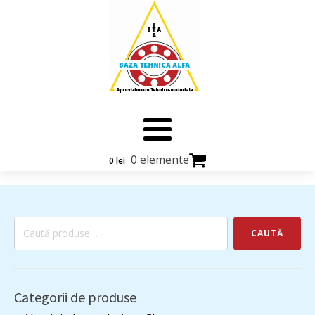
0 elemente
0
lei
Caută
CAUTĂ
după:
Categorii de produse