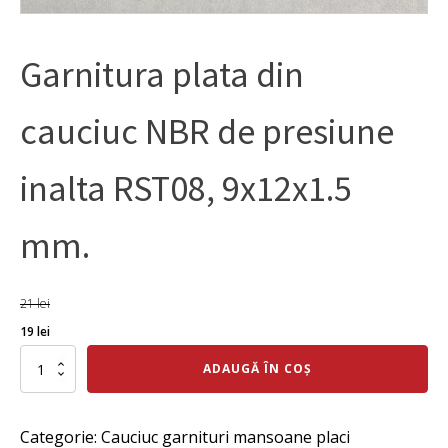
Garnitura plata din
cauciuc NBR de presiune
inalta RST08, 9x12x1.5
mm.
21
lei
Prețul
Prețul
19
lei
inițial
curent
Cantitate
ADAUGĂ ÎN COȘ
Garnitura
a
este:
plata
fost:
19 lei.
din
Categorie:
Cauciuc garnituri mansoane placi
cauciuc