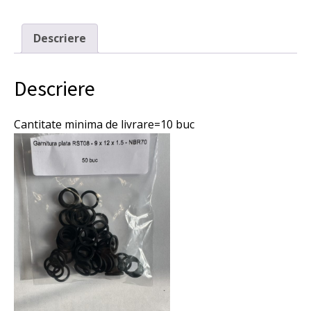
21 lei.
NBR
de
presiune
Descriere
inalta
RST08,
9x12x1.5
Descriere
mm.
Cantitate minima de livrare=10 buc