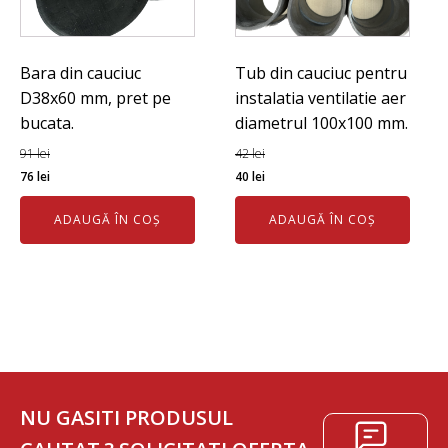
Bara din cauciuc
Tub din cauciuc pentru
D38x60 mm, pret pe
instalatia ventilatie aer
bucata.
diametrul 100x100 mm.
91
lei
42
lei
Prețul
Prețul
Prețul
Prețul
76
lei
40
lei
inițial
curent
inițial
curent
ADAUGĂ ÎN COȘ
ADAUGĂ ÎN COȘ
a
este:
a
este:
fost:
76 lei.
fost:
40 lei.
91 lei.
42 lei.
NU GASITI PRODUSUL