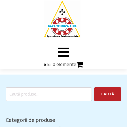
0 elemente
0
lei
Caută
CAUTĂ
după:
Categorii de produse