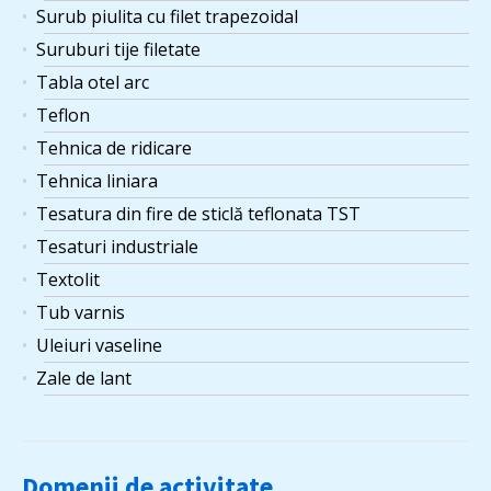
Surub piulita cu filet trapezoidal
Suruburi tije filetate
Tabla otel arc
Teflon
Tehnica de ridicare
Tehnica liniara
Tesatura din fire de sticlă teflonata TST
Tesaturi industriale
Textolit
Tub varnis
Uleiuri vaseline
Zale de lant
Domenii de activitate