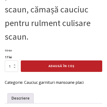
scaun, cămașă cauciuc
pentru rulment culisare
scaun.
19
lei
Prețul
Prețul
17
lei
inițial
curent
Cantitate
ADAUGĂ ÎN COȘ
Bucsa
a
este:
cauciuc
fost:
17 lei.
carcasa
Categorie:
Cauciuc garnituri mansoane placi
pentru
19 lei.
rulment
culisare
scaun,
Descriere
cămașă
cauciuc