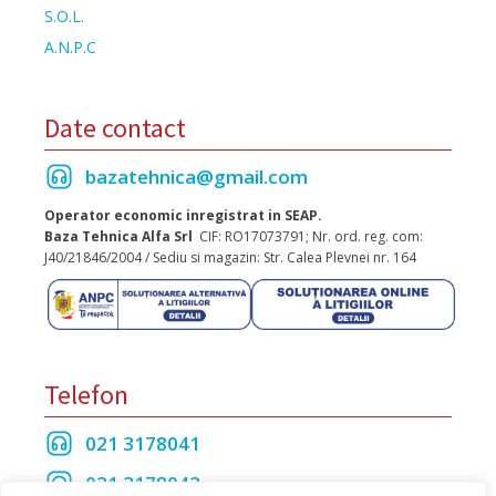
S.O.L.
A.N.P.C
Date contact
bazatehnica@gmail.com
Operator economic inregistrat in SEAP.
Baza Tehnica Alfa Srl
CIF: RO17073791; Nr. ord. reg. com:
J40/21846/2004 / Sediu si magazin: Str. Calea Plevnei nr. 164
Telefon
021 3178041
021 3178042