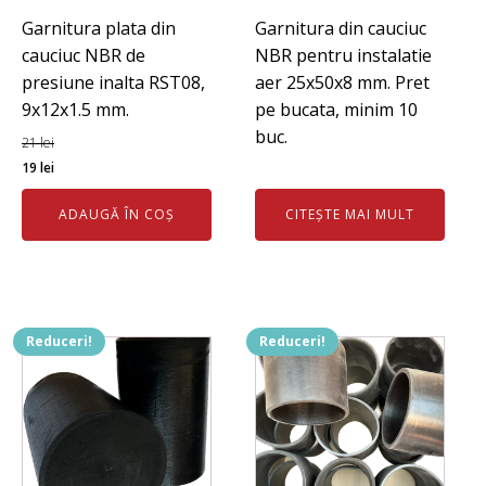
Garnitura plata din
Garnitura din cauciuc
cauciuc NBR de
NBR pentru instalatie
presiune inalta RST08,
aer 25x50x8 mm. Pret
9x12x1.5 mm.
pe bucata, minim 10
buc.
21
lei
Prețul
Prețul
19
lei
inițial
curent
ADAUGĂ ÎN COȘ
CITEȘTE MAI MULT
a
este:
fost:
19 lei.
21 lei.
Reduceri!
Reduceri!