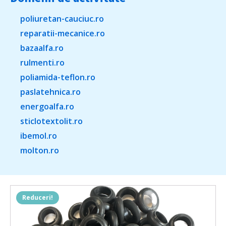
poliuretan-cauciuc.ro
reparatii-mecanice.ro
bazaalfa.ro
rulmenti.ro
poliamida-teflon.ro
paslatehnica.ro
energoalfa.ro
sticlotextolit.ro
ibemol.ro
molton.ro
Reduceri!