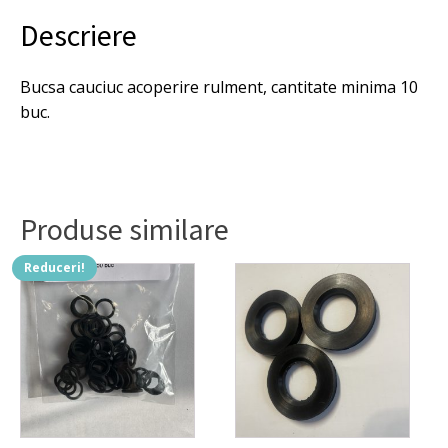
pentru
Descriere
rulment
culisare
scaun.
Bucsa cauciuc acoperire rulment, cantitate minima 10
buc.
Produse similare
Reduceri!