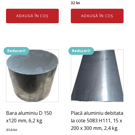
inițial
curent
Prețul
Prețul
32
lei
a
este:
inițial
curent
ADAUGĂ ÎN COȘ
ADAUGĂ ÎN COȘ
fost:
167 lei.
a
este:
187 lei.
fost:
32 lei.
40 lei.
Reduceri!
Reduceri!
Bara aluminiu D 150
Placă aluminiu debitata
x120 mm, 6,2 kg.
la cote 5083 H111, 15 x
200 x 300 mm, 2,4 kg.
313
lei