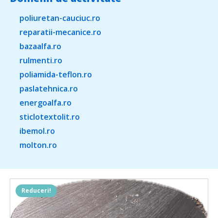
poliuretan-cauciuc.ro
reparatii-mecanice.ro
bazaalfa.ro
rulmenti.ro
poliamida-teflon.ro
paslatehnica.ro
energoalfa.ro
sticlotextolit.ro
ibemol.ro
molton.ro
Reduceri!