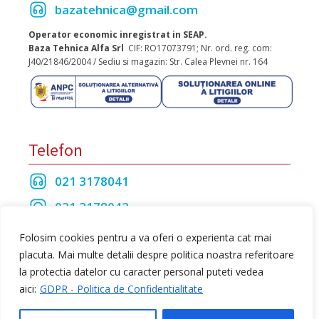
bazatehnica@gmail.com
Operator economic inregistrat in SEAP.
Baza Tehnica Alfa Srl
CIF: RO17073791; Nr. ord. reg. com:
J40/21846/2004 / Sediu si magazin: Str. Calea Plevnei nr. 164
Telefon
021 3178041
021 3178042
021 3175208
Folosim cookies pentru a va oferi o experienta cat mai
placuta. Mai multe detalii despre politica noastra referitoare
la protectia datelor cu caracter personal puteti vedea
Toate drepturile rezervate Baza Tehnica Alfa S.R.L
aici:
GDPR - Politica de Confidentialitate
web design
by Dow Media