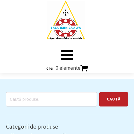
0 elemente
0
lei
Caută
CAUTĂ
după:
Categorii de produse