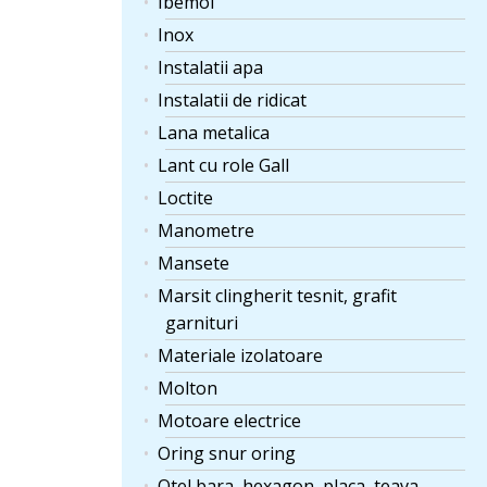
Ibemol
Inox
Instalatii apa
Instalatii de ridicat
Lana metalica
Lant cu role Gall
Loctite
Manometre
Mansete
Marsit clingherit tesnit, grafit
garnituri
Materiale izolatoare
Molton
Motoare electrice
Oring snur oring
Otel bara, hexagon, placa, teava