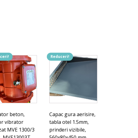
ceri!
Reduceri!
ator beton,
Capac gura aerisire,
r vibrator
tabla otel 1.5mm,
azat MVE 1300/3
prinderi vizibile,
, MVE13003T.
560x80x450 mm.