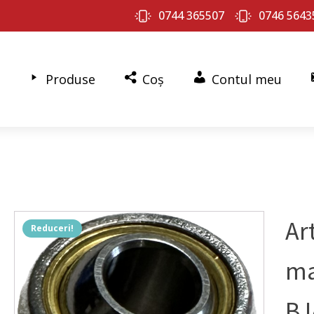
0744 365507
0746 5643
Produse
Coș
Contul meu
Art
Reduceri!
ma
BJ