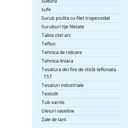
Sudura
sufe
Surub piulita cu filet trapezoidal
Suruburi tije filetate
Tabla otel arc
Teflon
Tehnica de ridicare
Tehnica liniara
Tesatura din fire de sticlă teflonata
TST
Tesaturi industriale
Textolit
Tub varnis
Uleiuri vaseline
Zale de lant