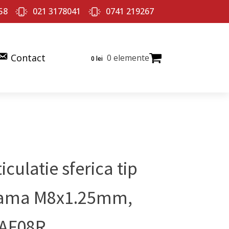
58
021 3178041
0741 219267
Contact
0 elemente
0
lei
iculatie sferica tip
ma M8x1.25mm,
AF08R.