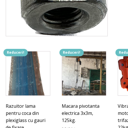
Reduceri!
Reduceri!
Redu
Razuitor lama
Macara pivotanta
Vibr
pentru coca din
electrica 3x3m,
moto
plexiglass cu gauri
125kg.
trif
de fixare
22kg