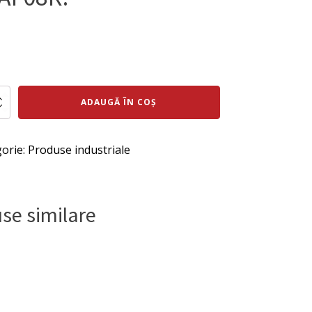
ul
rețul
al
urent
te
ste:
ADAUGĂ ÎN COȘ
tie
:
0 lei.
i.
orie:
Produse industriale
25mm,
R.
se similare