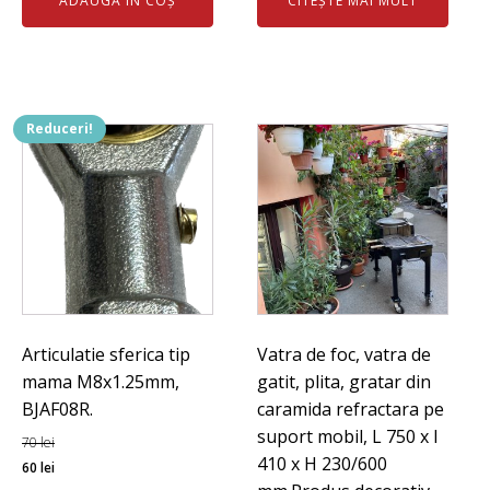
ADAUGĂ ÎN COȘ
CITEȘTE MAI MULT
233 lei.
Reduceri!
Articulatie sferica tip
Vatra de foc, vatra de
mama M8x1.25mm,
gatit, plita, gratar din
BJAF08R.
caramida refractara pe
suport mobil, L 750 x l
70
lei
410 x H 230/600
Prețul
Prețul
60
lei