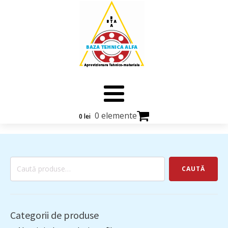
0 elemente
0
lei
Caută
CAUTĂ
după:
Categorii de produse