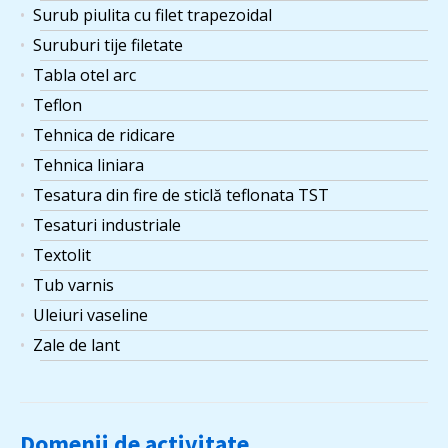
Surub piulita cu filet trapezoidal
Suruburi tije filetate
Tabla otel arc
Teflon
Tehnica de ridicare
Tehnica liniara
Tesatura din fire de sticlă teflonata TST
Tesaturi industriale
Textolit
Tub varnis
Uleiuri vaseline
Zale de lant
Domenii de activitate