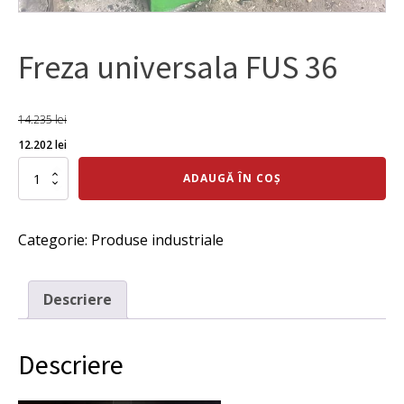
Freza universala FUS 36
14.235
lei
Prețul
Prețul
12.202
lei
inițial
curent
Cantitate
ADAUGĂ ÎN COȘ
Freza
a
este:
universala
fost:
12.202 lei.
FUS
Categorie:
Produse industriale
36
14.235 lei.
Descriere
Descriere