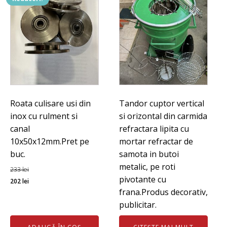
Roata culisare usi din
Tandor cuptor vertical
inox cu rulment si
si orizontal din carmida
canal
refractara lipita cu
10x50x12mm.Pret pe
mortar refractar de
buc.
samota in butoi
metalic, pe roti
233
lei
pivotante cu
Prețul
Prețul
202
lei
frana.Produs decorativ,
inițial
curent
publicitar.
a
este:
fost:
202 lei.