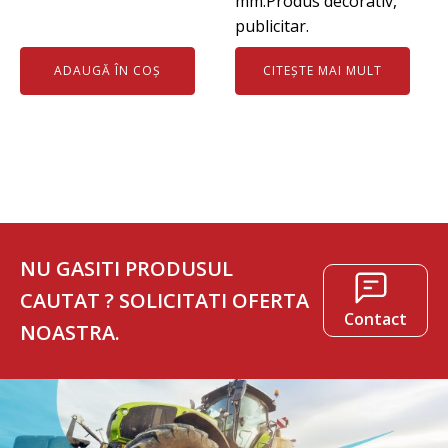
mm.Produs decorativ,
inițial
curent
publicitar.
a
este:
fost:
60 lei.
ADAUGĂ ÎN COȘ
CITEȘTE MAI MULT
70 lei.
NU GASITI PRODUSUL
CAUTAT ? SOLICITATI OFERTA
Contact
NOASTRA.