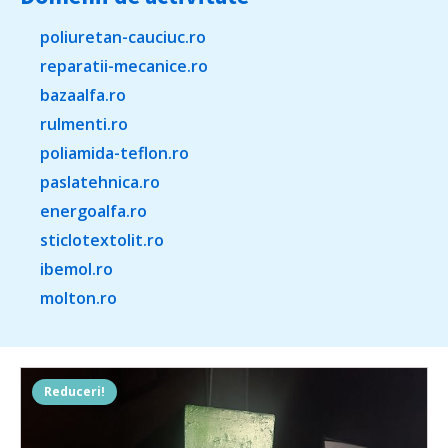
poliuretan-cauciuc.ro
reparatii-mecanice.ro
bazaalfa.ro
rulmenti.ro
poliamida-teflon.ro
paslatehnica.ro
energoalfa.ro
sticlotextolit.ro
ibemol.ro
molton.ro
Reduceri!