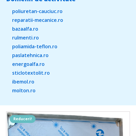
poliuretan-cauciuc.ro
reparatii-mecanice.ro
bazaalfa.ro
rulmenti.ro
poliamida-teflon.ro
paslatehnica.ro
energoalfa.ro
sticlotextolit.ro
ibemol.ro
molton.ro
Reduceri!