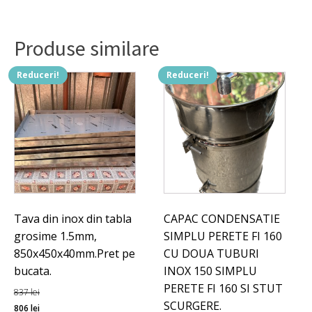
1050x700x40
mm.
Produse similare
Reduceri!
Reduceri!
Tava din inox din tabla
CAPAC CONDENSATIE
grosime 1.5mm,
SIMPLU PERETE FI 160
850x450x40mm.Pret pe
CU DOUA TUBURI
bucata.
INOX 150 SIMPLU
PERETE FI 160 SI STUT
837
lei
SCURGERE.
Prețul
Prețul
806
lei