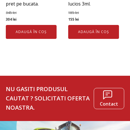
pret pe bucata.
lucios 3ml.
345
lei
185
lei
Prețul
Prețul
Prețul
Prețul
304
lei
155
lei
inițial
curent
inițial
curent
ADAUGĂ ÎN COȘ
ADAUGĂ ÎN COȘ
a
este:
a
este:
fost:
304 lei.
fost:
155 lei.
345 lei.
185 lei.
NU GASITI PRODUSUL
CAUTAT ? SOLICITATI OFERTA
Contact
NOASTRA.