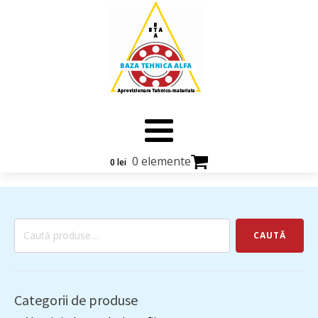
0 elemente
0
lei
Caută
CAUTĂ
după:
Categorii de produse