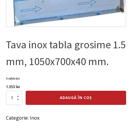
Tava inox tabla grosime 1.5
mm, 1050x700x40 mm.
1.455
lei
Prețul
Prețul
1.353
lei
inițial
curent
Cantitate
ADAUGĂ ÎN COȘ
Tava
a
este:
inox
fost:
1.353 lei.
tabla
Categorie:
Inox
grosime
1.455 lei.
1.5
mm,