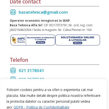
Date contact
bazatehnica@gmail.com
Operator economic inregistrat in SEAP.
Baza Tehnica Alfa Srl
CIF: RO17073791; Nr. ord. reg. com:
J40/21846/2004 / Sediu si magazin: Str. Calea Plevnei nr. 164
Telefon
021 3178041
021 3178042
021 3175208
Folosim cookies pentru a va oferi o experienta cat mai
placuta. Mai multe detalii despre politica noastra referitoare
la protectia datelor cu caracter personal puteti vedea
Toate drepturile rezervate Baza Tehnica Alfa S.R.L
aici:
GDPR - Politica de Confidentialitate