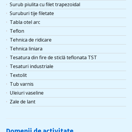
Surub piulita cu filet trapezoidal
Suruburi tije filetate
Tabla otel arc
Teflon
Tehnica de ridicare
Tehnica liniara
Tesatura din fire de sticlă teflonata TST
Tesaturi industriale
Textolit
Tub varnis
Uleiuri vaseline
Zale de lant
Domenii de activitate