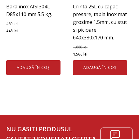
Bara inox AISI304L
Crinta 25L cu capac
D85x110 mm 5.5 kg.
presare, tabla inox mat
grosime 1.5mm, cu stut
469
lei
si picioare
Prețul
Prețul
448
lei
640x380x170 mm.
inițial
curent
a
este:
1.668
lei
fost:
448 lei.
Prețul
Prețul
1.566
lei
469 lei.
inițial
curent
ADAUGĂ ÎN COȘ
ADAUGĂ ÎN COȘ
a
este:
fost:
1.566 lei.
1.668 lei.
NU GASITI PRODUSUL
CAUTAT ? SOLICITATI OFERTA