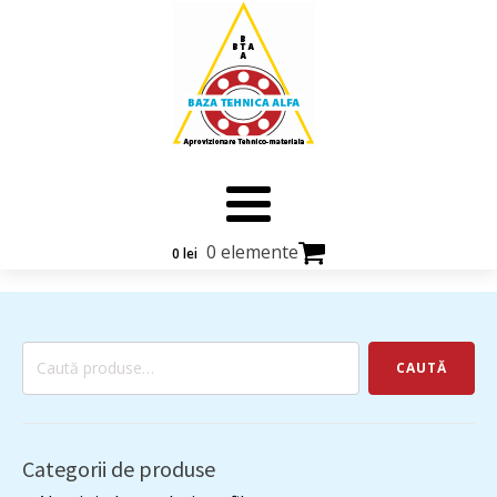
0 elemente
0
lei
Caută
CAUTĂ
după:
Categorii de produse