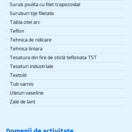
Surub piulita cu filet trapezoidal
Suruburi tije filetate
Tabla otel arc
Teflon
Tehnica de ridicare
Tehnica liniara
Tesatura din fire de sticlă teflonata TST
Tesaturi industriale
Textolit
Tub varnis
Uleiuri vaseline
Zale de lant
Domenii de activitate