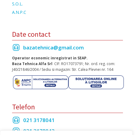
S.O.L.
A.N.P.C
Date contact
bazatehnica@gmail.com
Operator economic inregistrat in SEAP.
Baza Tehnica Alfa Srl
CIF: RO17073791; Nr. ord. reg. com:
J40/21846/2004 / Sediu si magazin: Str. Calea Plevnei nr. 164
Telefon
021 3178041
021 3178042