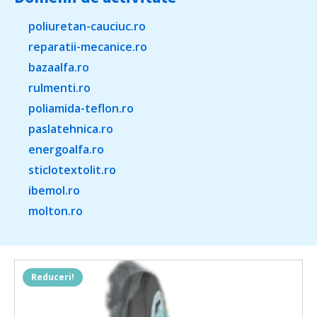
poliuretan-cauciuc.ro
reparatii-mecanice.ro
bazaalfa.ro
rulmenti.ro
poliamida-teflon.ro
paslatehnica.ro
energoalfa.ro
sticlotextolit.ro
ibemol.ro
molton.ro
Reduceri!