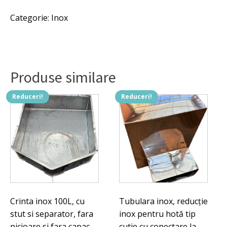
fost:
784 lei.
D
Categorie:
Inox
60X1000
794 lei.
MM.
Produse similare
Reduceri!
Reduceri!
Crinta inox 100L, cu
Tubulara inox, reducție
stut si separator, fara
inox pentru hotă tip
picioare si fara capac,
cutie cu conectare la