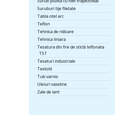
Surub piulita cu filet trapezoidal
Suruburi tije filetate
Tabla otel arc
Teflon
Tehnica de ridicare
Tehnica liniara
Tesatura din fire de sticlă teflonata
TST
Tesaturi industriale
Textolit
Tub varnis
Uleiuri vaseline
Zale de lant