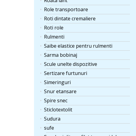
Roata lant
Role transportoare
Roti dintate cremaliere
Roti role
Rulmenti
Saibe elastice pentru rulmenti
Sarma bobinaj
Scule unelte dispozitive
Sertizare furtunuri
Simeringuri
Snur etansare
Spire snec
Sticlotextolit
Sudura
sufe