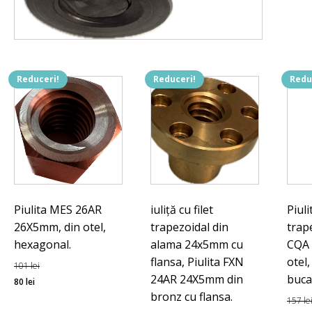
L=100
C15,
Piulita
MZP
26AR
26x5m
Reduceri!
Reduceri!
Redu
din
otel,
cilindri
Piulita MES 26AR
iuliță cu filet
Piuli
26X5mm, din otel,
trapezoidal din
trape
hexagonal.
alama 24x5mm cu
CQA
flansa, Piulita FXN
otel,
101
lei
24AR 24X5mm din
buca
Prețul
Prețul
80
lei
bronz cu flansa.
inițial
curent
157
le