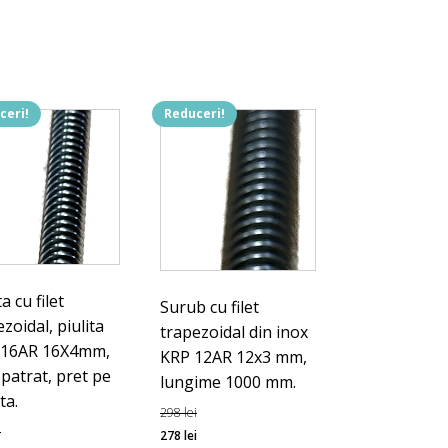
0mm
m
ceri!
Reduceri!
c.
ta cu filet
Surub cu filet
zoidal, piulita
trapezoidal din inox
 16AR 16X4mm,
KRP 12AR 12x3 mm,
 patrat, pret pe
lungime 1000 mm.
ta.
298
lei
Prețul
Prețul
i
278
lei