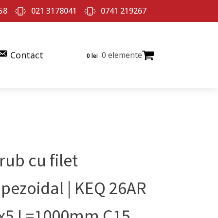
58
021 3178041
0741 219267
Contact
0 elemente
0
lei
rub cu filet
apezoidal | KEQ 26AR
x5 L=1000mm C15,