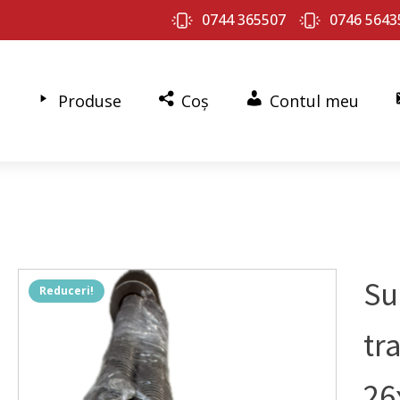
0744 365507
0746 5643
Produse
Coș
Contul meu
Su
Reduceri!
tr
26