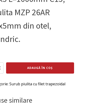
ulita MZP 26AR
x5mm din otel,
indric.
ul
Prețul
al
curent
te
ADAUGĂ ÎN COȘ
este:
:
362 lei.
orie:
Surub piulita cu filet trapezoidal
idal
ei.
se similare