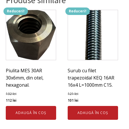
25x5mm.
Reduceri!
Reduceri!
Piulita MES 30AR
Surub cu filet
30x6mm, din otel,
trapezoidal KEQ 16AR
hexagonal.
16x4 L=1000mm C15.
132
lei
121
lei
Prețul
Prețul
Prețul
Prețul
112
lei
101
lei
inițial
curent
inițial
curent
ADAUGĂ ÎN COȘ
ADAUGĂ ÎN COȘ
a
este:
a
este:
fost:
112 lei.
fost:
101 lei.
132 lei.
121 lei.