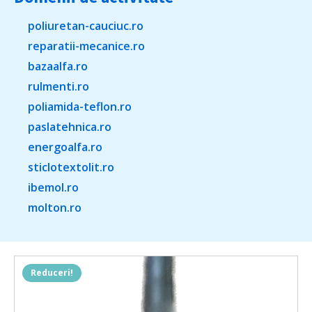
poliuretan-cauciuc.ro
reparatii-mecanice.ro
bazaalfa.ro
rulmenti.ro
poliamida-teflon.ro
paslatehnica.ro
energoalfa.ro
sticlotextolit.ro
ibemol.ro
molton.ro
Reduceri!