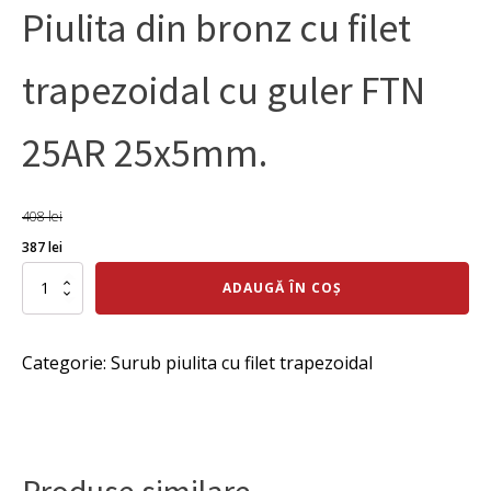
Piulita din bronz cu filet
trapezoidal cu guler FTN
25AR 25x5mm.
408
lei
Prețul
Prețul
387
lei
inițial
curent
Cantitate
ADAUGĂ ÎN COȘ
Piulita
a
este:
din
fost:
387 lei.
bronz
Categorie:
Surub piulita cu filet trapezoidal
cu
408 lei.
filet
trapezoidal
cu
guler
FTN
Produse similare
25AR