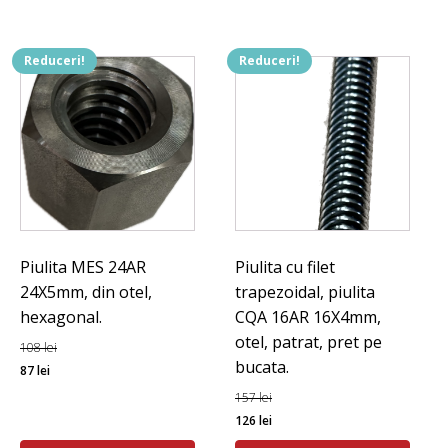
Reduceri!
Reduceri!
Piulita MES 24AR
Piulita cu filet
24X5mm, din otel,
trapezoidal, piulita
hexagonal.
CQA 16AR 16X4mm,
otel, patrat, pret pe
108
lei
bucata.
Prețul
Prețul
87
lei
inițial
curent
157
lei
a
este:
Prețul
Prețul
126
lei
fost:
87 lei.
inițial
curent