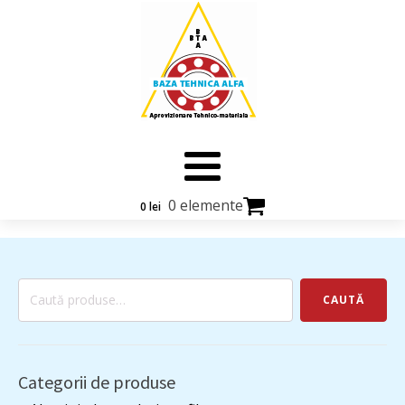
0 elemente
0
lei
Caută
CAUTĂ
după:
Categorii de produse