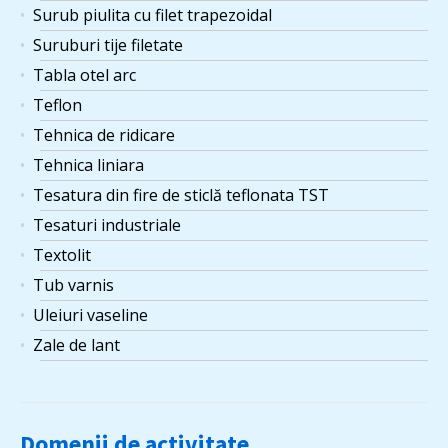
Surub piulita cu filet trapezoidal
Suruburi tije filetate
Tabla otel arc
Teflon
Tehnica de ridicare
Tehnica liniara
Tesatura din fire de sticlă teflonata TST
Tesaturi industriale
Textolit
Tub varnis
Uleiuri vaseline
Zale de lant
Domenii de activitate