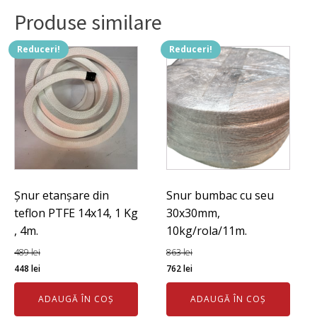
Produse similare
Reduceri!
Reduceri!
Șnur etanșare din
Snur bumbac cu seu
teflon PTFE 14x14, 1 Kg
30x30mm,
, 4m.
10kg/rola/11m.
489
lei
863
lei
Prețul
Prețul
Prețul
Prețul
448
lei
762
lei
inițial
curent
inițial
curent
ADAUGĂ ÎN COȘ
ADAUGĂ ÎN COȘ
a
este:
a
este: