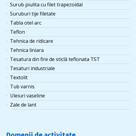
Surub piulita cu filet trapezoidal
Suruburi tije filetate
Tabla otel arc
Teflon
Tehnica de ridicare
Tehnica liniara
Tesatura din fire de sticlă teflonata TST
Tesaturi industriale
Textolit
Tub varnis
Uleiuri vaseline
Zale de lant
Domenii de activitate