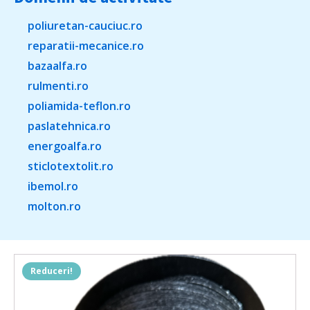
poliuretan-cauciuc.ro
reparatii-mecanice.ro
bazaalfa.ro
rulmenti.ro
poliamida-teflon.ro
paslatehnica.ro
energoalfa.ro
sticlotextolit.ro
ibemol.ro
molton.ro
Reduceri!