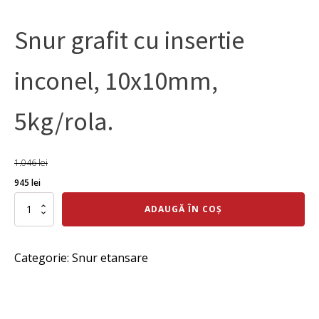
Snur grafit cu insertie
inconel, 10x10mm,
5kg/rola.
1.046
lei
Prețul
Prețul
945
lei
inițial
curent
Cantitate
ADAUGĂ ÎN COȘ
Snur
a
este:
grafit
fost:
945 lei.
cu
Categorie:
Snur etansare
insertie
1.046 lei.
inconel,
10x10mm,
5kg/rola.