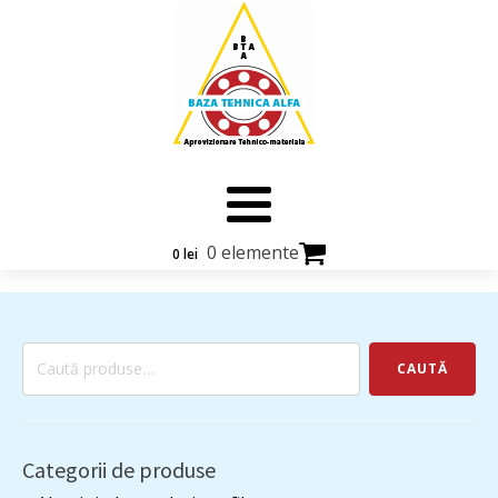
0 elemente
0
lei
Caută
CAUTĂ
după:
Categorii de produse