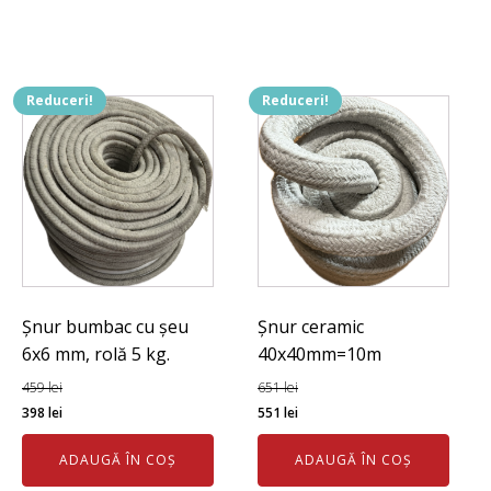
fost:
448 lei.
fost:
762 lei.
489 lei.
863 lei.
Reduceri!
Reduceri!
Șnur bumbac cu șeu
Șnur ceramic
6x6 mm, rolă 5 kg.
40x40mm=10m
459
lei
651
lei
Prețul
Prețul
Prețul
Prețul
398
lei
551
lei
inițial
curent
inițial
curent
ADAUGĂ ÎN COȘ
ADAUGĂ ÎN COȘ
a
este:
a
este: