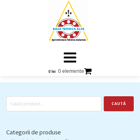
0 elemente
0
lei
Caută
CAUTĂ
după:
Categorii de produse