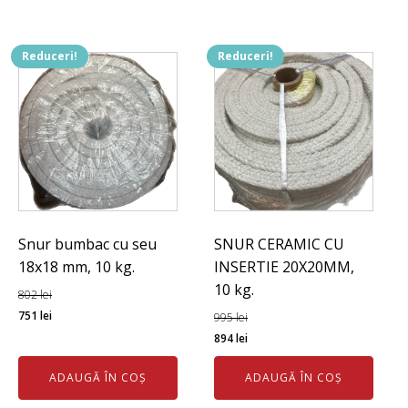
Reduceri!
Reduceri!
Snur bumbac cu seu
SNUR CERAMIC CU
18x18 mm, 10 kg.
INSERTIE 20X20MM,
10 kg.
802
lei
Prețul
Prețul
751
lei
995
lei
inițial
curent
Prețul
Prețul
894
lei
a
este:
inițial
curent
ADAUGĂ ÎN COȘ
ADAUGĂ ÎN COȘ
fost:
751 lei.
a
este:
802 lei.
fost:
894 lei.