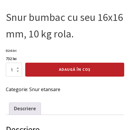
Snur bumbac cu seu 16x16
mm, 10 kg rola.
824
lei
Prețul
Prețul
732
lei
inițial
curent
Cantitate
ADAUGĂ ÎN COȘ
Snur
a
este:
bumbac
fost:
732 lei.
cu
Categorie:
Snur etansare
seu
824 lei.
16x16
mm,
10
Descriere
kg
rola.
Descriere