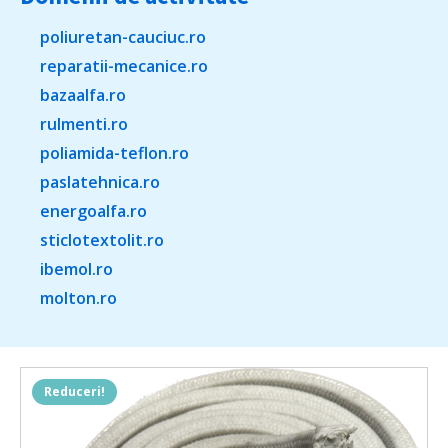
poliuretan-cauciuc.ro
reparatii-mecanice.ro
bazaalfa.ro
rulmenti.ro
poliamida-teflon.ro
paslatehnica.ro
energoalfa.ro
sticlotextolit.ro
ibemol.ro
molton.ro
Reduceri!