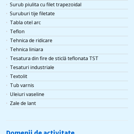
Surub piulita cu filet trapezoidal
Suruburi tije filetate
Tabla otel arc
Teflon
Tehnica de ridicare
Tehnica liniara
Tesatura din fire de sticlă teflonata TST
Tesaturi industriale
Textolit
Tub varnis
Uleiuri vaseline
Zale de lant
Domenii de activitate