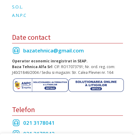
S.O.L.
A.N.P.C
Date contact
bazatehnica@gmail.com
Operator economic inregistrat in SEAP.
Baza Tehnica Alfa Srl
CIF: RO17073791; Nr. ord. reg. com:
J40/21846/2004 / Sediu si magazin: Str. Calea Plevnei nr. 164
Telefon
021 3178041
021 3178042