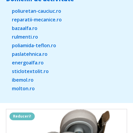
poliuretan-cauciuc.ro
reparatii-mecanice.ro
bazaalfa.ro
rulmenti.ro
poliamida-teflon.ro
paslatehnica.ro
energoalfa.ro
sticlotextolit.ro
ibemol.ro
molton.ro
Reduceri!