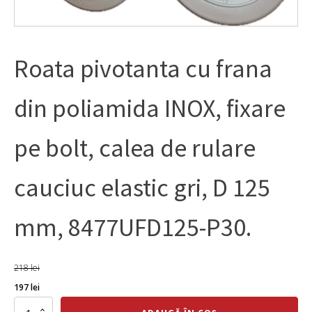
Roata pivotanta cu frana
din poliamida INOX, fixare
pe bolt, calea de rulare
cauciuc elastic gri, D 125
mm, 8477UFD125-P30.
218
lei
Prețul
Prețul
197
lei
inițial
curent
Cantitate