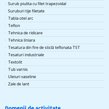
Surub piulita cu filet trapezoidal
Suruburi tije filetate
Tabla otel arc
Teflon
Tehnica de ridicare
Tehnica liniara
Tesatura din fire de sticlă teflonata TST
Tesaturi industriale
Textolit
Tub varnis
Uleiuri vaseline
Zale de lant
Domenii de activitate