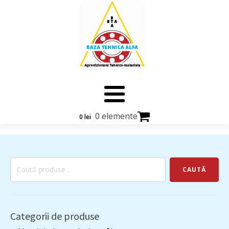
0 elemente
0
lei
Caută
CAUTĂ
după:
Categorii de produse