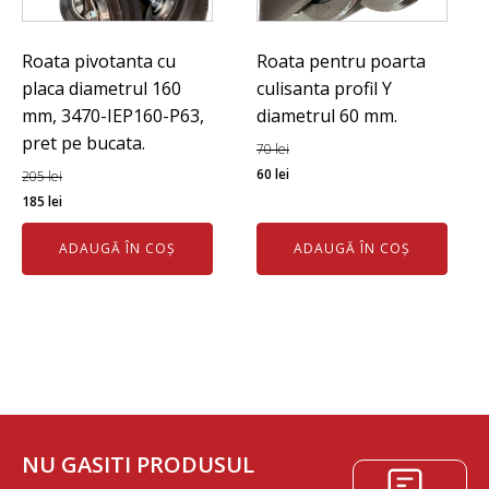
Roata pivotanta cu
Roata pentru poarta
placa diametrul 160
culisanta profil Y
mm, 3470-IEP160-P63,
diametrul 60 mm.
pret pe bucata.
70
lei
Prețul
Prețul
60
lei
205
lei
Prețul
Prețul
inițial
curent
185
lei
inițial
curent
a
este:
ADAUGĂ ÎN COȘ
ADAUGĂ ÎN COȘ
a
este:
fost:
60 lei.
fost:
185 lei.
70 lei.
205 lei.
NU GASITI PRODUSUL