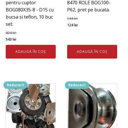
pentru cuptor
8470 ROLE BOG100-
BOG080X35-8 - D15 cu
P62, pret pe bucata.
bucsa si teflon, 10 buc
134
lei
set.
Prețul
Prețul
124
lei
inițial
curent
604
lei
Prețul
Prețul
a
este:
543
lei
inițial
curent
fost:
124 lei.
ADAUGĂ ÎN COȘ
ADAUGĂ ÎN COȘ
a
este:
134 lei.
fost:
543 lei.
604 lei.
Reduceri!
Reduceri!