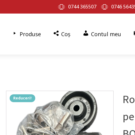
0744 365507
0746 5643
Produse
Coș
Contul meu
Ro
Reduceri!
pe
BO