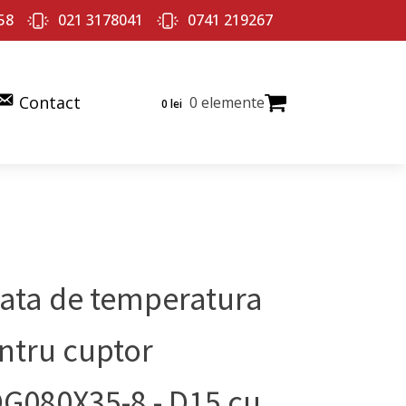
58
021 3178041
0741 219267
Contact
0 elemente
0
lei
ata de temperatura
ntru cuptor
G080X35-8 - D15 cu