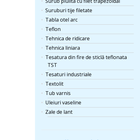
Surub piulita cu filet trapezoidal
Suruburi tije filetate
Tabla otel arc
Teflon
Tehnica de ridicare
Tehnica liniara
Tesatura din fire de sticlă teflonata
TST
Tesaturi industriale
Textolit
Tub varnis
Uleiuri vaseline
Zale de lant