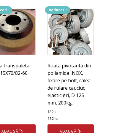
ceri!
Reduceri!
a transpaleta
Roata pivotanta din
15X70/82-60
poliamida INOX,
fixare pe bolt, calea
i
de rulare cauciuc
ul
Prețul
i
elastic gri, D 125
l
curent
mm, 200kg.
este:
510 lei.
182
lei
ei.
Prețul
Prețul
152
lei
inițial
curent
ADAUGĂ ÎN
ADAUGĂ ÎN
a
este: