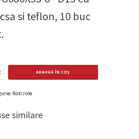
csa si teflon, 10 buc
.
ul
Prețul
al
curent
te
ADAUGĂ ÎN COȘ
este:
:
543 lei.
atura
orie:
Roti role
ei.
0X35-
se similare