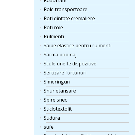
Roata lant
Role transportoare
Roti dintate cremaliere
Roti role
Rulmenti
Saibe elastice pentru rulmenti
Sarma bobinaj
Scule unelte dispozitive
Sertizare furtunuri
Simeringuri
Snur etansare
Spire snec
Sticlotextolit
Sudura
sufe