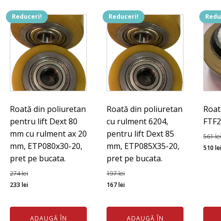
si
teflon,
Reduceri!
Reduceri!
Redu
10
buc
set.
Roată din poliuretan
Roată din poliuretan
Roat
pentru lift Dext 80
cu rulment 6204,
FTF2
mm cu rulment ax 20
pentru lift Dext 85
561
le
mm, ETP080x30-20,
mm, ETP085X35-20,
Preț
510
le
pret pe bucata.
pret pe bucata.
iniția
a
274
lei
197
lei
Prețul
Prețul
Prețul
Prețul
fost:
233
lei
167
lei
inițial
curent
inițial
curent
561 l
a
este:
a
este:
ADAUGĂ ÎN
ADAUGĂ ÎN
fost:
233 lei.
fost:
167 lei.