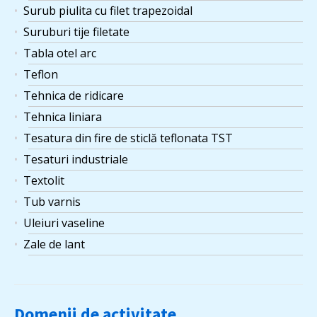
Surub piulita cu filet trapezoidal
Suruburi tije filetate
Tabla otel arc
Teflon
Tehnica de ridicare
Tehnica liniara
Tesatura din fire de sticlă teflonata TST
Tesaturi industriale
Textolit
Tub varnis
Uleiuri vaseline
Zale de lant
Domenii de activitate