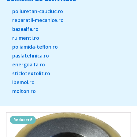
poliuretan-cauciuc.ro
reparatii-mecanice.ro
bazaalfa.ro
rulmenti.ro
poliamida-teflon.ro
paslatehnica.ro
energoalfa.ro
sticlotextolit.ro
ibemol.ro
molton.ro
Reduceri!