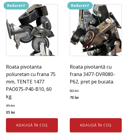
100
Reduceri!
Reduceri!
mm,
latime
30
mm.
Roata pivotanta
Roata pivotantă cu
poliuretan cu frana 75
frana 3477-DVR080-
mm, TENTE 1477
P62, pret pe bucata.
PAO075-P40-B10, 60
80
lei
kg.
Prețul
Prețul
70
lei
inițial
curent
39
lei
Prețul
Prețul
a
este:
35
lei
inițial
curent
fost:
70 lei.
ADAUGĂ ÎN COȘ
ADAUGĂ ÎN COȘ
a
este:
80 lei.