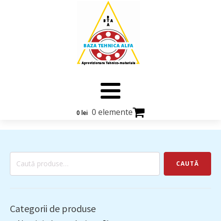
0 elemente
0
lei
Caută
CAUTĂ
după:
Categorii de produse