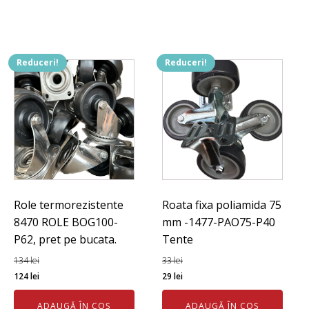
fost:
35 lei.
39 lei.
Reduceri!
Reduceri!
Role termorezistente
Roata fixa poliamida 75
8470 ROLE BOG100-
mm -1477-PAO75-P40
P62, pret pe bucata.
Tente
134
lei
33
lei
Prețul
Prețul
Prețul
Prețul
124
lei
29
lei
inițial
curent
inițial
curent
ADAUGĂ ÎN COȘ
ADAUGĂ ÎN COȘ
a
este:
a
este: