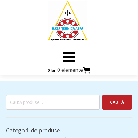
0 elemente
0
lei
Caută
CAUTĂ
după:
Categorii de produse