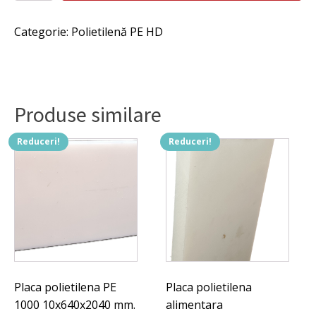
neagră
fost:
317 lei.
bară
Categorie:
Polietilenă PE HD
PE
358 lei.
80x1000mm.
Produse similare
Reduceri!
Reduceri!
Placa polietilena PE
Placa polietilena
1000 10x640x2040 mm.
alimentara