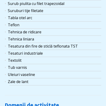
Surub piulita cu filet trapezoidal
Suruburi tije filetate
Tabla otel arc
Teflon
Tehnica de ridicare
Tehnica liniara
Tesatura din fire de sticlă teflonata TST
Tesaturi industriale
Textolit
Tub varnis
Uleiuri vaseline
Zale de lant
Domenii de activitate