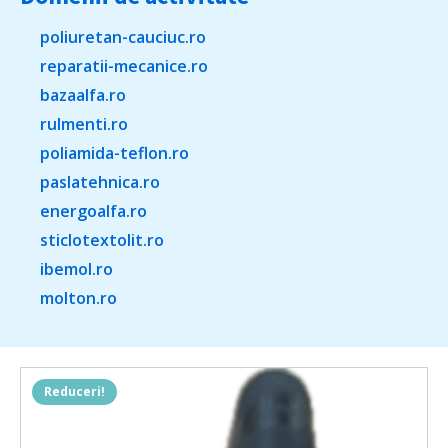
poliuretan-cauciuc.ro
reparatii-mecanice.ro
bazaalfa.ro
rulmenti.ro
poliamida-teflon.ro
paslatehnica.ro
energoalfa.ro
sticlotextolit.ro
ibemol.ro
molton.ro
Reduceri!