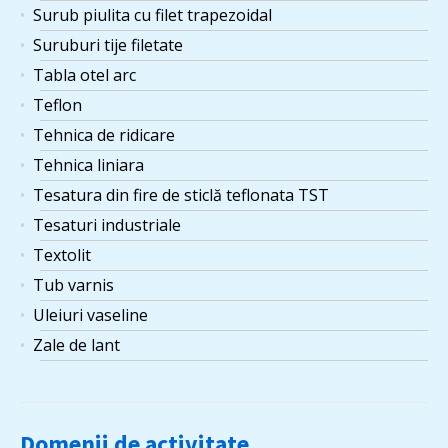
Surub piulita cu filet trapezoidal
Suruburi tije filetate
Tabla otel arc
Teflon
Tehnica de ridicare
Tehnica liniara
Tesatura din fire de sticlă teflonata TST
Tesaturi industriale
Textolit
Tub varnis
Uleiuri vaseline
Zale de lant
Domenii de activitate