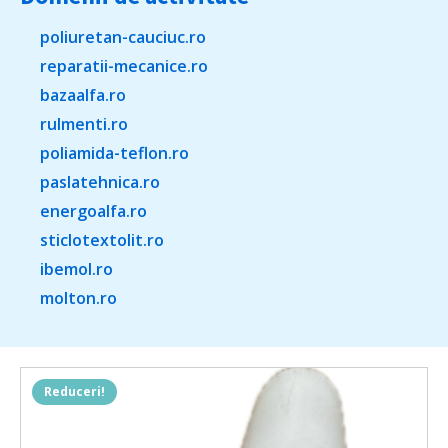
poliuretan-cauciuc.ro
reparatii-mecanice.ro
bazaalfa.ro
rulmenti.ro
poliamida-teflon.ro
paslatehnica.ro
energoalfa.ro
sticlotextolit.ro
ibemol.ro
molton.ro
Reduceri!