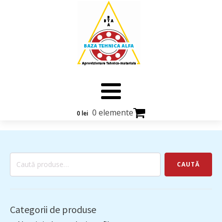
0 elemente
0
lei
Caută
CAUTĂ
după:
Categorii de produse