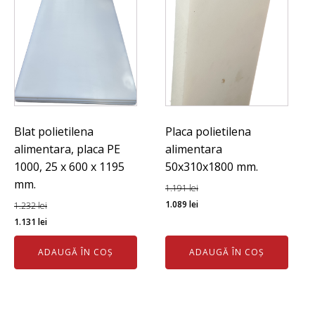
Blat polietilena
Placa polietilena
alimentara, placa PE
alimentara
1000, 25 x 600 x 1195
50x310x1800 mm.
mm.
1.191
lei
Prețul
Prețul
1.089
lei
1.232
lei
Prețul
Prețul
inițial
curent
1.131
lei
inițial
curent
a
este:
ADAUGĂ ÎN COȘ
ADAUGĂ ÎN COȘ
a
este:
fost:
1.089 lei.
fost:
1.131 lei.
1.191 lei.
1.232 lei.