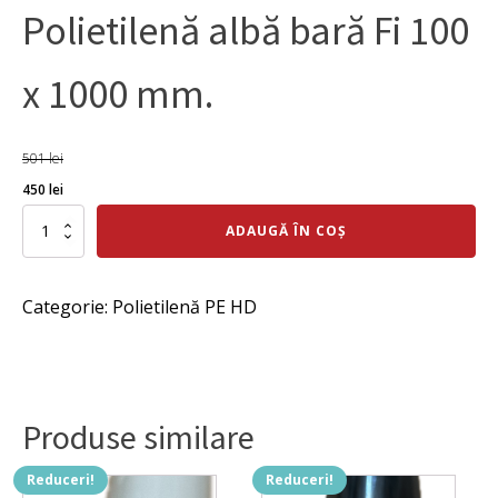
Polietilenă albă bară Fi 100
x 1000 mm.
501
lei
Prețul
Prețul
450
lei
inițial
curent
Cantitate
ADAUGĂ ÎN COȘ
Polietilenă
a
este:
albă
fost:
450 lei.
bară
Categorie:
Polietilenă PE HD
Fi
501 lei.
100
x
1000
mm.
Produse similare
Reduceri!
Reduceri!