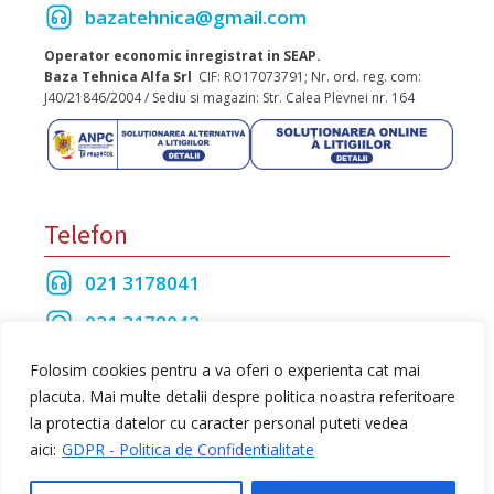
bazatehnica@gmail.com
Operator economic inregistrat in SEAP.
Baza Tehnica Alfa Srl
CIF: RO17073791; Nr. ord. reg. com:
J40/21846/2004 / Sediu si magazin: Str. Calea Plevnei nr. 164
Telefon
021 3178041
021 3178042
021 3175208
Folosim cookies pentru a va oferi o experienta cat mai
placuta. Mai multe detalii despre politica noastra referitoare
la protectia datelor cu caracter personal puteti vedea
Toate drepturile rezervate Baza Tehnica Alfa S.R.L
aici:
GDPR - Politica de Confidentialitate
web design
by Dow Media