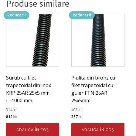
Produse similare
32x6mm,
pret
pe
Reduceri!
Reduceri!
bucata.
Surub cu filet
Piulita din bronz cu
trapezoidal din inox
filet trapezoidal cu
KRP 25AR 25x5 mm,
guler FTN 25AR
L=1000 mm.
25x5mm.
914
lei
408
lei
Prețul
Prețul
Prețul
Prețul
812
lei
387
lei
inițial
curent
inițial
curent
ADAUGĂ ÎN COȘ
ADAUGĂ ÎN COȘ
a
este:
a
este: