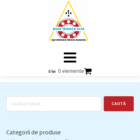
0 elemente
0
lei
Caută
CAUTĂ
după:
Categorii de produse