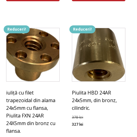
fost:
812 lei.
fost:
387 lei.
914 lei.
408 lei.
Reduceri!
Reduceri!
iuliță cu filet
Piulita HBD 24AR
trapezoidal din alama
24x5mm, din bronz,
24x5mm cu flansa,
cilindric.
Piulita FXN 24AR
378
lei
24X5mm din bronz cu
Prețul
Prețul
327
lei
flansa.
inițial
curent