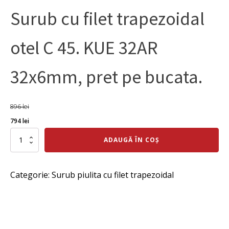
Surub cu filet trapezoidal
otel C 45. KUE 32AR
32x6mm, pret pe bucata.
896
lei
Prețul
Prețul
794
lei
inițial
curent
Cantitate
ADAUGĂ ÎN COȘ
Surub
a
este:
cu
fost:
794 lei.
filet
Categorie:
Surub piulita cu filet trapezoidal
trapezoidal
896 lei.
otel
C
45.
KUE
32AR