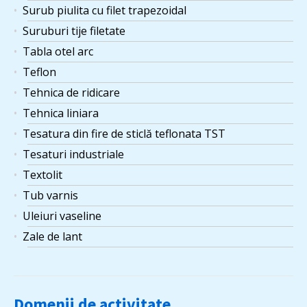
Surub piulita cu filet trapezoidal
Suruburi tije filetate
Tabla otel arc
Teflon
Tehnica de ridicare
Tehnica liniara
Tesatura din fire de sticlă teflonata TST
Tesaturi industriale
Textolit
Tub varnis
Uleiuri vaseline
Zale de lant
Domenii de activitate