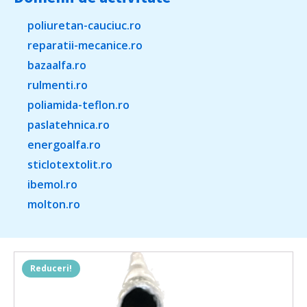
poliuretan-cauciuc.ro
reparatii-mecanice.ro
bazaalfa.ro
rulmenti.ro
poliamida-teflon.ro
paslatehnica.ro
energoalfa.ro
sticlotextolit.ro
ibemol.ro
molton.ro
Reduceri!