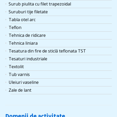
Surub piulita cu filet trapezoidal
Suruburi tije filetate
Tabla otel arc
Teflon
Tehnica de ridicare
Tehnica liniara
Tesatura din fire de sticlă teflonata TST
Tesaturi industriale
Textolit
Tub varnis
Uleiuri vaseline
Zale de lant
Domenii de activitate