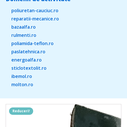
poliuretan-cauciuc.ro
reparatii-mecanice.ro
bazaalfa.ro
rulmenti.ro
poliamida-teflon.ro
paslatehnica.ro
energoalfa.ro
sticlotextolit.ro
ibemol.ro
molton.ro
Reduceri!