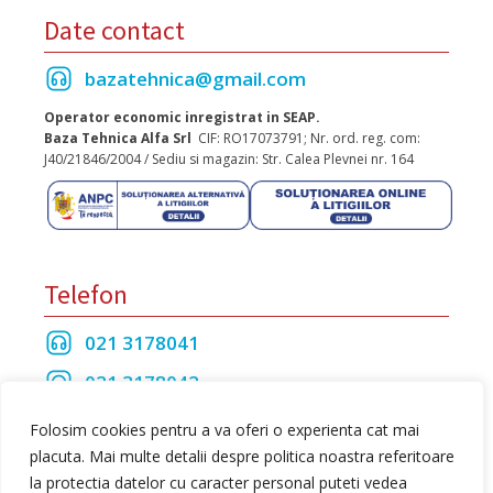
Date contact
bazatehnica@gmail.com
Operator economic inregistrat in SEAP.
Baza Tehnica Alfa Srl
CIF: RO17073791; Nr. ord. reg. com:
J40/21846/2004 / Sediu si magazin: Str. Calea Plevnei nr. 164
Telefon
021 3178041
021 3178042
021 3175208
Folosim cookies pentru a va oferi o experienta cat mai
placuta. Mai multe detalii despre politica noastra referitoare
la protectia datelor cu caracter personal puteti vedea
Toate drepturile rezervate Baza Tehnica Alfa S.R.L