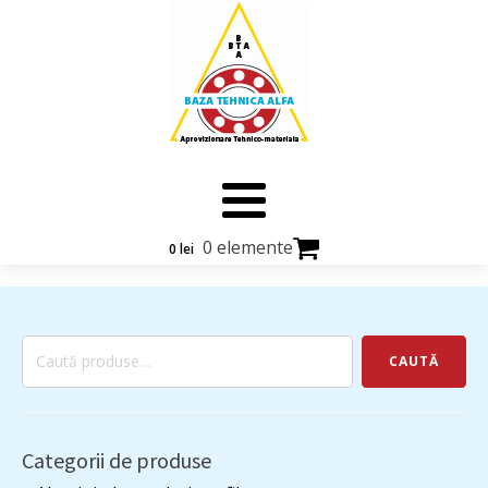
0 elemente
0
lei
Caută
CAUTĂ
după:
Categorii de produse