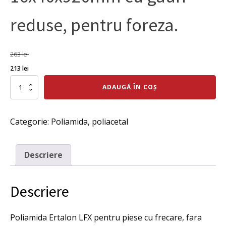
reduse, pentru foreza.
263
lei
Prețul
Prețul
213
lei
inițial
curent
Cantitate
ADAUGĂ ÎN COȘ
Patina
a
este:
poliamida
fost:
213 lei.
PA
Categorie:
Poliamida, poliacetal
LFX
263 lei.
cu
autolubrifiere,
poliamida
Descriere
de
alunecare
,
Descriere
16x40x920mm
cu
gauri
Poliamida Ertalon LFX pentru piese cu frecare, fara
reduse,