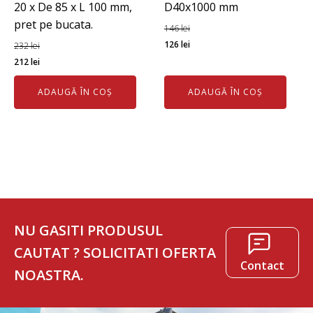
20 x De 85 x L 100 mm,
D40x1000 mm
pret pe bucata.
146
lei
Prețul
Prețul
126
lei
232
lei
Prețul
Prețul
inițial
curent
212
lei
inițial
curent
a
este:
ADAUGĂ ÎN COȘ
ADAUGĂ ÎN COȘ
a
este:
fost:
126 lei.
fost:
212 lei.
146 lei.
232 lei.
NU GASITI PRODUSUL
CAUTAT ? SOLICITATI OFERTA
Contact
NOASTRA.