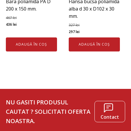
Bara poliamida PA D
Flansa bucsa poliamida
200 x 150 mm.
alba d 30 x D102 x 30
mm.
467
lei
Prețul
Prețul
436
lei
327
lei
inițial
curent
Prețul
Prețul
297
lei
a
este:
inițial
curent
ADAUGĂ ÎN COȘ
ADAUGĂ ÎN COȘ
fost:
436 lei.
a
este:
467 lei.
fost:
297 lei.
327 lei.
NU GASITI PRODUSUL
CAUTAT ? SOLICITATI OFERTA
Contact
NOASTRA.