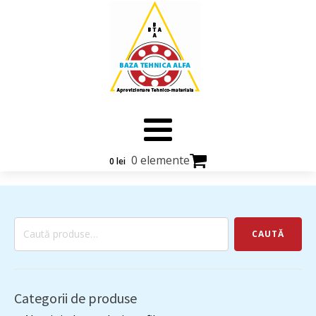
0 elemente
0
lei
Caută
CAUTĂ
după:
Categorii de produse