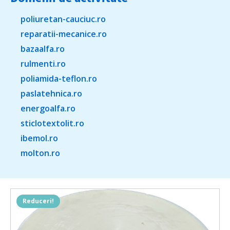
poliuretan-cauciuc.ro
reparatii-mecanice.ro
bazaalfa.ro
rulmenti.ro
poliamida-teflon.ro
paslatehnica.ro
energoalfa.ro
sticlotextolit.ro
ibemol.ro
molton.ro
Reduceri!