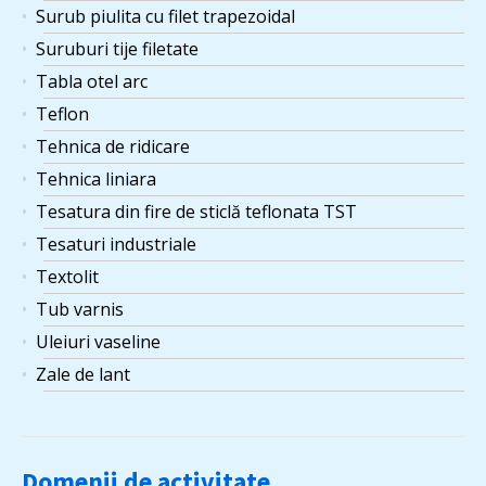
Surub piulita cu filet trapezoidal
Suruburi tije filetate
Tabla otel arc
Teflon
Tehnica de ridicare
Tehnica liniara
Tesatura din fire de sticlă teflonata TST
Tesaturi industriale
Textolit
Tub varnis
Uleiuri vaseline
Zale de lant
Domenii de activitate