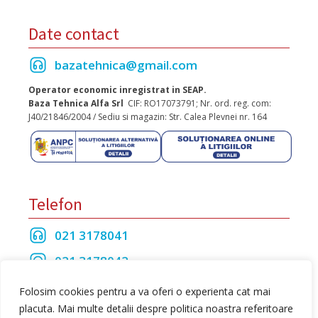
Date contact
bazatehnica@gmail.com
Operator economic inregistrat in SEAP.
Baza Tehnica Alfa Srl
CIF: RO17073791; Nr. ord. reg. com:
J40/21846/2004 / Sediu si magazin: Str. Calea Plevnei nr. 164
Telefon
021 3178041
021 3178042
021 3175208
Folosim cookies pentru a va oferi o experienta cat mai
placuta. Mai multe detalii despre politica noastra referitoare