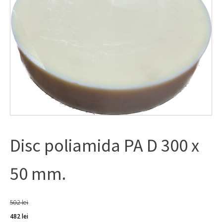
Disc poliamida PA D 300 x
50 mm.
502
lei
Prețul
Prețul
482
lei