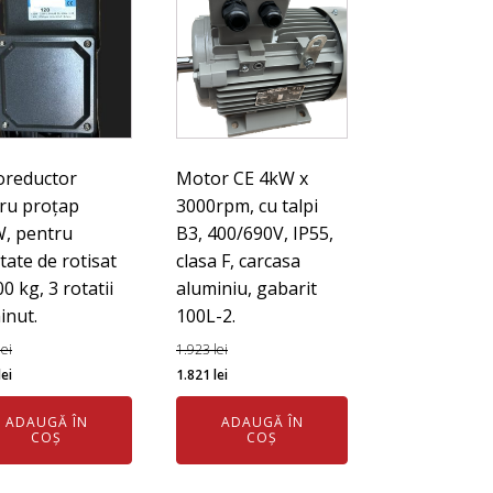
tionat de motor electric MONOFAZAT de 0,18 kw/1400 rpm B14.
reductor
Motor CE 4kW x
ru proțap
3000rpm, cu talpi
, pentru
B3, 400/690V, IP55,
tate de rotisat
clasa F, carcasa
0 kg, 3 rotatii
aluminiu, gabarit
inut.
100L-2.
lei
1.923
lei
ul
Prețul
Prețul
Prețul
lei
1.821
lei
l
curent
inițial
curent
ADAUGĂ ÎN
ADAUGĂ ÎN
este:
a
este:
COȘ
COȘ
1.353 lei.
fost:
1.821 lei.
 lei.
1.923 lei.