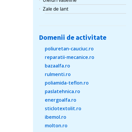
Uleiuri vaseline
Zale de lant
Domenii de activitate
poliuretan-cauciuc.ro
reparatii-mecanice.ro
bazaalfa.ro
rulmenti.ro
poliamida-teflon.ro
paslatehnica.ro
energoalfa.ro
sticlotextolit.ro
ibemol.ro
molton.ro