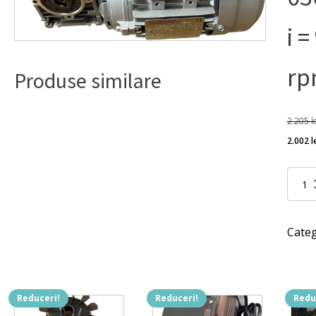
i =
rp
Produse similare
2.205
l
Preț
2.002
l
iniți
a
Cantita
Motore
fost
melcat 
CHM
2.205
Categ
030/C
040
cu
raport
i
Reduceri!
Reduceri!
Redu
=
900