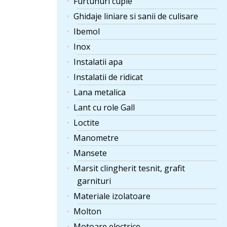
Furtunuri cuple
Ghidaje liniare si sanii de culisare
Ibemol
Inox
Instalatii apa
Instalatii de ridicat
Lana metalica
Lant cu role Gall
Loctite
Manometre
Mansete
Marsit clingherit tesnit, grafit
garnituri
Materiale izolatoare
Molton
Motoare electrice