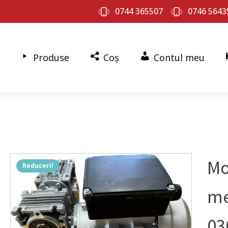
0744 365507
0746 5643
Produse
Coș
Contul meu
Mo
Reduceri!
me
03