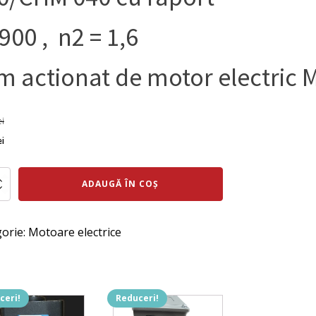
 900 , n2 = 1,6
m actionat de motor electric
ei
ul
Prețul
ei
al
curent
te
este:
ADAUGĂ ÎN COȘ
ductor dublu-
:
2.002 lei.
varianta
 lei.
orie:
Motoare electrice
HM
ceri!
Reduceri!