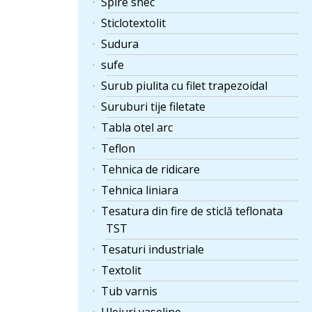
Spire snec
Sticlotextolit
Sudura
sufe
Surub piulita cu filet trapezoidal
Suruburi tije filetate
Tabla otel arc
Teflon
Tehnica de ridicare
Tehnica liniara
Tesatura din fire de sticlă teflonata
TST
Tesaturi industriale
Textolit
Tub varnis