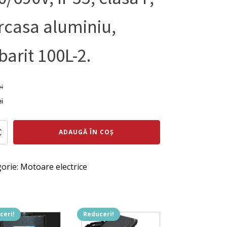
rcasa aluminiu,
barit 100L-2.
ei
ul
Prețul
ei
al
curent
te
este:
ADAUGĂ ÎN COȘ
:
1.821 lei.
 lei.
orie:
Motoare electrice
m,
ceri!
Reduceri!
0V,