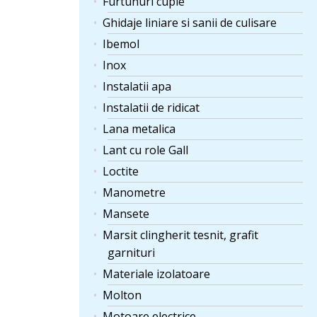
Furtunuri cuple
Ghidaje liniare si sanii de culisare
Ibemol
Inox
Instalatii apa
Instalatii de ridicat
Lana metalica
Lant cu role Gall
Loctite
Manometre
Mansete
Marsit clingherit tesnit, grafit
garnituri
Materiale izolatoare
Molton
Motoare electrice