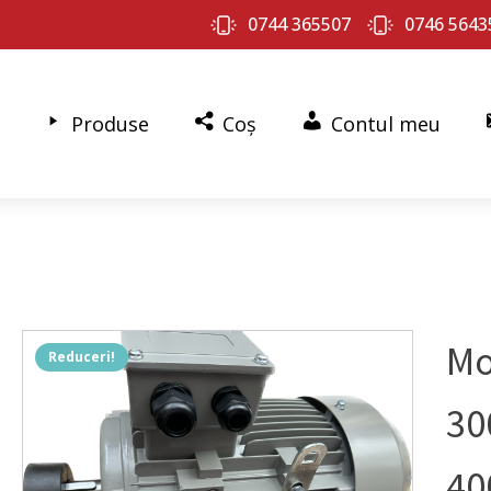
0744 365507
0746 5643
Produse
Coș
Contul meu
Mo
Reduceri!
30
40