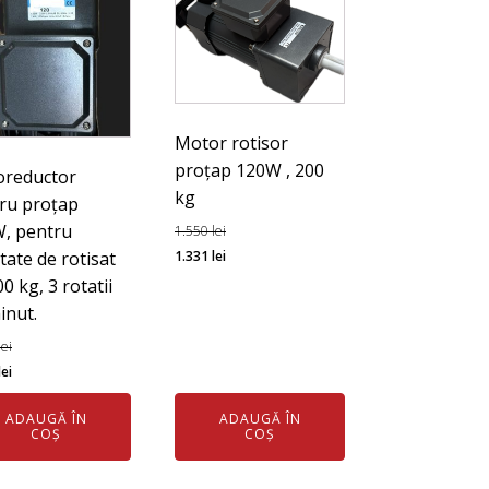
a
u,
Motor rotisor
proțap 120W , 200
reductor
kg
ru proțap
, pentru
1.550
lei
Prețul
Prețul
tate de rotisat
1.331
lei
inițial
curent
0 kg, 3 rotatii
a
este:
inut.
fost:
1.331 lei.
lei
1.550 lei.
ul
Prețul
lei
l
curent
ADAUGĂ ÎN
ADAUGĂ ÎN
este:
COȘ
COȘ
1.353 lei.
 lei.