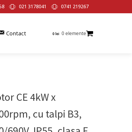
58
021 3178041
0741 219267
Contact
0 elemente
0
lei
tor CE 4kW x
00rpm, cu talpi B3,
0/690V, IP55, clasa F,