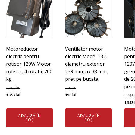
clasa
F,
carcas
alumini
gabarit
100L-
2.
Motoreductor
Ventilator motor
Moto
electric pentru
electric Model 132,
pent
rotisor 120W.Motor
diametru exterior
120W
rotisor, 4 rotatii, 200
239 mm, ax 38 mm,
greu
kg.
pret pe bucata.
de 20
pe m
1.455
lei
220
lei
Prețul
Prețul
Prețul
Prețul
1.353
lei
190
lei
1.455
inițial
curent
inițial
curent
Preț
1.353
a
este:
a
este:
iniția
ADAUGĂ ÎN
ADAUGĂ ÎN
fost:
1.353 lei.
fost:
190 lei.
a
COȘ
COȘ
1.455 lei.
220 lei.
fost:
1.455