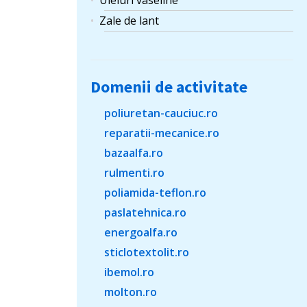
Uleiuri vaseline
Zale de lant
Domenii de activitate
poliuretan-cauciuc.ro
reparatii-mecanice.ro
bazaalfa.ro
rulmenti.ro
poliamida-teflon.ro
paslatehnica.ro
energoalfa.ro
sticlotextolit.ro
ibemol.ro
molton.ro