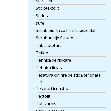
Spire snec
Sticlotextolit
Sudura
sufe
Surub piulita cu filet trapezoidal
Suruburi tije filetate
Tabla otel arc
Teflon
Tehnica de ridicare
Tehnica liniara
Tesatura din fire de sticlă teflonata
TST
Tesaturi industriale
Textolit
Tub varnis