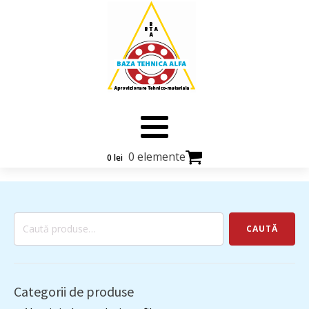
0 elemente
0
lei
Caută
CAUTĂ
după:
Categorii de produse