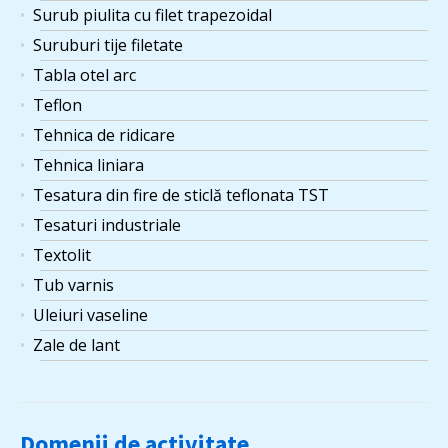
Surub piulita cu filet trapezoidal
Suruburi tije filetate
Tabla otel arc
Teflon
Tehnica de ridicare
Tehnica liniara
Tesatura din fire de sticlă teflonata TST
Tesaturi industriale
Textolit
Tub varnis
Uleiuri vaseline
Zale de lant
Domenii de activitate