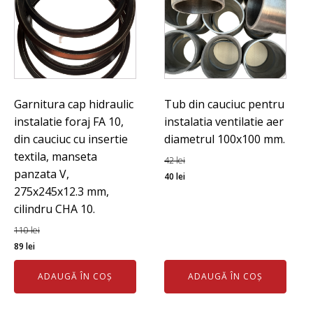
Garnitura cap hidraulic
Tub din cauciuc pentru
instalatie foraj FA 10,
instalatia ventilatie aer
din cauciuc cu insertie
diametrul 100x100 mm.
textila, manseta
42
lei
panzata V,
Prețul
Prețul
40
lei
275x245x12.3 mm,
inițial
curent
cilindru CHA 10.
a
este:
fost:
40 lei.
110
lei
Prețul
Prețul
42 lei.
89
lei
inițial
curent
ADAUGĂ ÎN COȘ
ADAUGĂ ÎN COȘ
a
este:
fost:
89 lei.