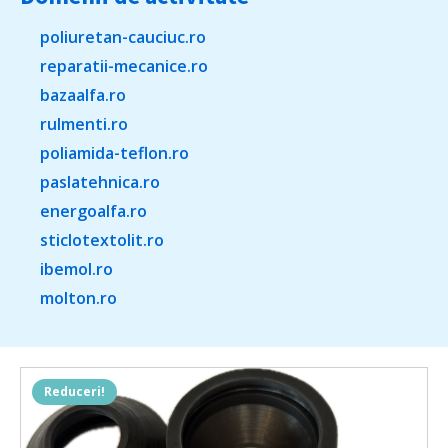
poliuretan-cauciuc.ro
reparatii-mecanice.ro
bazaalfa.ro
rulmenti.ro
poliamida-teflon.ro
paslatehnica.ro
energoalfa.ro
sticlotextolit.ro
ibemol.ro
molton.ro
Reduceri!