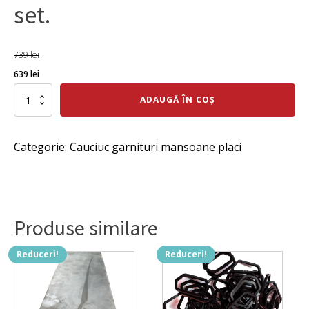
set.
739
lei
Prețul
Prețul
639
lei
inițial
curent
Cantitate
ADAUGĂ ÎN COȘ
Garnitură
a
este:
pompă
fost:
639 lei.
șapă
Categorie:
Cauciuc garnituri mansoane placi
beton,
739 lei.
di
30
x
De
150x26
Produse similare
mm,
set
4
Reduceri!
Reduceri!
bucăți,
preț
pe
set.