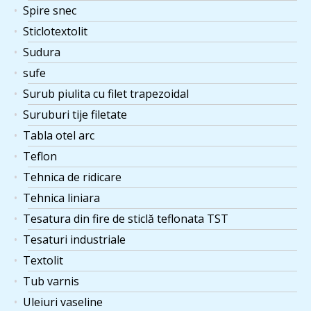
Spire snec
Sticlotextolit
Sudura
sufe
Surub piulita cu filet trapezoidal
Suruburi tije filetate
Tabla otel arc
Teflon
Tehnica de ridicare
Tehnica liniara
Tesatura din fire de sticlă teflonata TST
Tesaturi industriale
Textolit
Tub varnis
Uleiuri vaseline