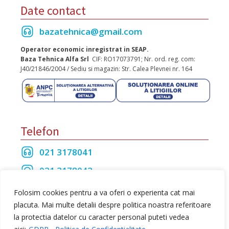
Date contact
bazatehnica@gmail.com
Operator economic inregistrat in SEAP.
Baza Tehnica Alfa Srl
CIF: RO17073791; Nr. ord. reg. com:
J40/21846/2004 / Sediu si magazin: Str. Calea Plevnei nr. 164
Telefon
021 3178041
021 3178042
021 3175208
Folosim cookies pentru a va oferi o experienta cat mai
placuta. Mai multe detalii despre politica noastra referitoare
la protectia datelor cu caracter personal puteti vedea
Toate drepturile rezervate Baza Tehnica Alfa S.R.L