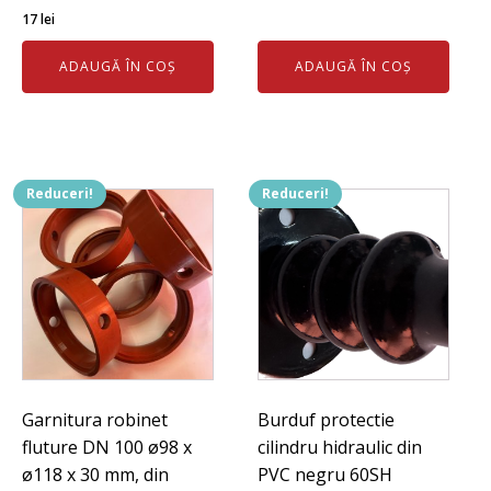
Prețul
Prețul
a
este:
17
lei
inițial
curent
fost:
22 lei.
ADAUGĂ ÎN COȘ
ADAUGĂ ÎN COȘ
a
este:
24 lei.
fost:
17 lei.
19 lei.
Reduceri!
Reduceri!
Garnitura robinet
Burduf protectie
fluture DN 100 ø98 x
cilindru hidraulic din
ø118 x 30 mm, din
PVC negru 60SH