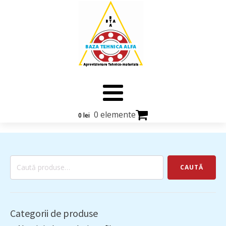
0 elemente
0
lei
Caută
CAUTĂ
după:
Categorii de produse