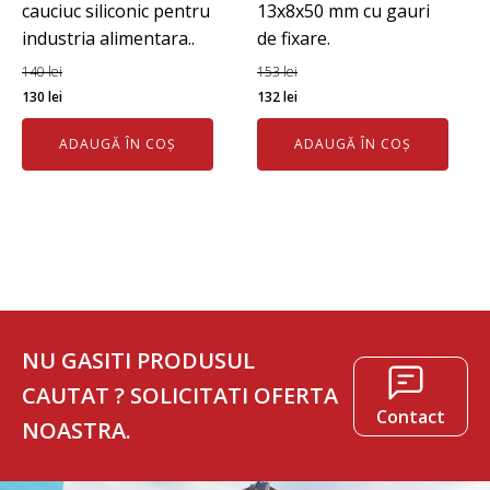
cauciuc siliconic pentru
13x8x50 mm cu gauri
industria alimentara..
de fixare.
140
lei
153
lei
Prețul
Prețul
Prețul
Prețul
130
lei
132
lei
inițial
curent
inițial
curent
ADAUGĂ ÎN COȘ
ADAUGĂ ÎN COȘ
a
este:
a
este:
fost:
130 lei.
fost:
132 lei.
140 lei.
153 lei.
NU GASITI PRODUSUL
CAUTAT ? SOLICITATI OFERTA
Contact
NOASTRA.