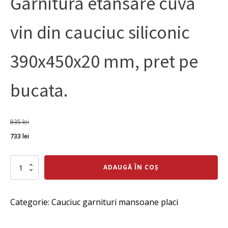
Garnitura etansare cuva
vin din cauciuc siliconic
390x450x20 mm, pret pe
bucata.
835
lei
Prețul
Prețul
733
lei
inițial
curent
a
Cantitate
este:
ADAUGĂ ÎN COȘ
Garnitura
fost:
733 lei.
etansare
cuva
835 lei.
Categorie:
Cauciuc garnituri mansoane placi
vin
din
cauciuc