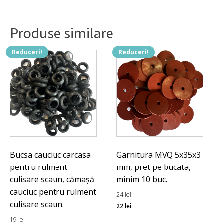
siliconic
390x450x20
mm,
Produse similare
pret
pe
bucata.
Reduceri!
Reduceri!
Bucsa cauciuc carcasa
Garnitura MVQ 5x35x3
pentru rulment
mm, pret pe bucata,
culisare scaun, cămașă
minim 10 buc.
cauciuc pentru rulment
24
lei
culisare scaun.
Prețul
Prețul
22
lei
inițial
curent
19
lei