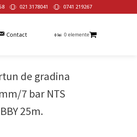
58
021 3178041
0741 219267
Contact
0 elemente
0
lei
rtun de gradina
mm/7 bar NTS
BBY 25m.
ul
Prețul