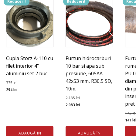
Reduceri!
Reduceri!
Redu
Cupla Storz A-110 cu
Furtun hidrocarburi
Furt
filet interior 4”
10 bar si apa sub
rum
aluminiu set 2 buc.
presiune, 605AA
PU 0
42x53 mm, R30,5 SD,
diam
335
lei
10m.
din 
Prețul
Prețul
294
lei
inser
inițial
curent
2.185
lei
pret
a
este:
Prețul
Prețul
2.083
lei
fost:
294 lei.
inițial
curent
172
le
335 lei.
a
este:
Preț
141
le
fost:
2.083 lei.
iniția
ADAUGĂ ÎN
ADAUGĂ ÎN
2.185 lei.
a