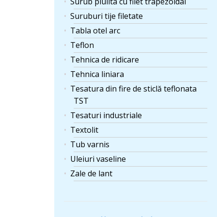
Surub piulita cu filet trapezoidal
Suruburi tije filetate
Tabla otel arc
Teflon
Tehnica de ridicare
Tehnica liniara
Tesatura din fire de sticlă teflonata
TST
Tesaturi industriale
Textolit
Tub varnis
Uleiuri vaseline
Zale de lant