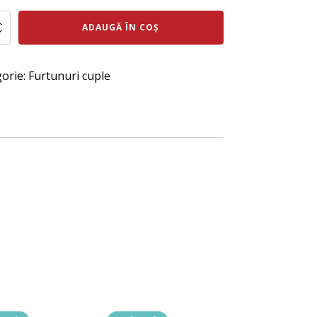
al
curent
te
ADAUGĂ ÎN COȘ
este:
:
690 lei.
a
orie:
Furtunuri cuple
7
ei.