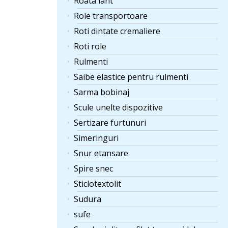
Roata lant
Role transportoare
Roti dintate cremaliere
Roti role
Rulmenti
Saibe elastice pentru rulmenti
Sarma bobinaj
Scule unelte dispozitive
Sertizare furtunuri
Simeringuri
Snur etansare
Spire snec
Sticlotextolit
Sudura
sufe