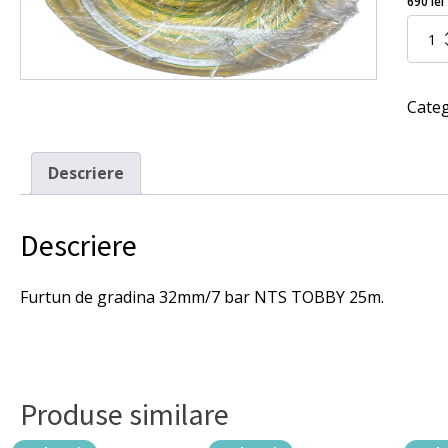
690
lei
iniți
Cantita
Furtun
a
de
fost
gradin
Categ
32mm/
741 l
bar
NTS
TOBBY
Descriere
25m.
Descriere
Furtun de gradina 32mm/7 bar NTS TOBBY 25m.
Produse similare