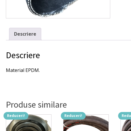
presiu
de
lucru
10
bar.
Descriere
Descriere
Material EPDM.
Produse similare
Reduceri!
Reduceri!
Redu