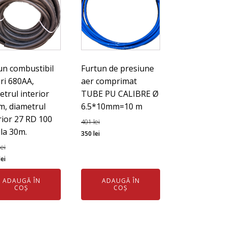
un combustibil
Furtun de presiune
uri 680AA,
aer comprimat
etrul interior
TUBE PU CALIBRE Ø
, diametrul
6.5*10mm=10 m
rior 27 RD 100
401
lei
ola 30m.
Prețul
Prețul
350
lei
inițial
curent
lei
ul
Prețul
a
este:
lei
l
curent
fost:
350 lei.
ADAUGĂ ÎN
ADAUGĂ ÎN
este:
401 lei.
COȘ
COȘ
1.117 lei.
 lei.