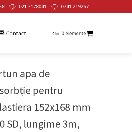
58
021 3178041
0741 219267
Contact
0 elemente
0
lei
rtun apa de
sorbție pentru
lastiera 152x168 mm
0 SD, lungime 3m,