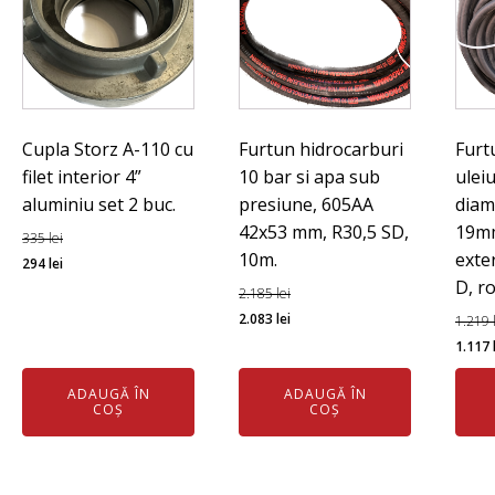
Cupla Storz A-110 cu
Furtun hidrocarburi
Furt
filet interior 4”
10 bar si apa sub
ulei
aluminiu set 2 buc.
presiune, 605AA
diam
42x53 mm, R30,5 SD,
19mm
335
lei
10m.
exte
Prețul
Prețul
294
lei
D, r
inițial
curent
2.185
lei
a
este:
Prețul
Prețul
2.083
lei
1.219
fost:
294 lei.
inițial
curent
Preț
1.117
335 lei.
a
este:
iniția
ADAUGĂ ÎN
ADAUGĂ ÎN
fost:
2.083 lei.
a
COȘ
COȘ
2.185 lei.
fost:
1.219