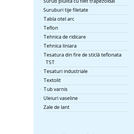
Surub piulita cu filet trapezoidal
Suruburi tije filetate
Tabla otel arc
Teflon
Tehnica de ridicare
Tehnica liniara
Tesatura din fire de sticlă teflonata
TST
Tesaturi industriale
Textolit
Tub varnis
Uleiuri vaseline
Zale de lant