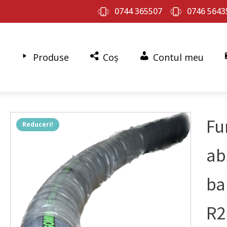
0744 365507
0746 5643
Produse
Coș
Contul meu
Fu
Reduceri!
ab
ba
R2