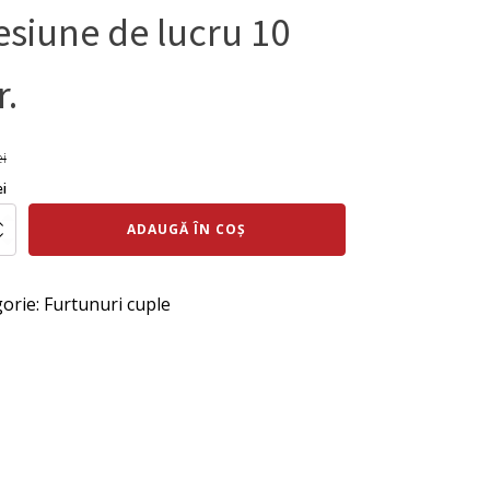
esiune de lucru 10
r.
ei
ul
Prețul
ei
al
curent
te
ADAUGĂ ÎN COȘ
este:
:
1.994 lei.
orie:
Furtunuri cuple
ție
 lei.
era
8
e