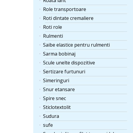
Roata lant
Role transportoare
Roti dintate cremaliere
Roti role
Rulmenti
Saibe elastice pentru rulmenti
Sarma bobinaj
Scule unelte dispozitive
Sertizare furtunuri
Simeringuri
Snur etansare
Spire snec
Sticlotextolit
Sudura
sufe