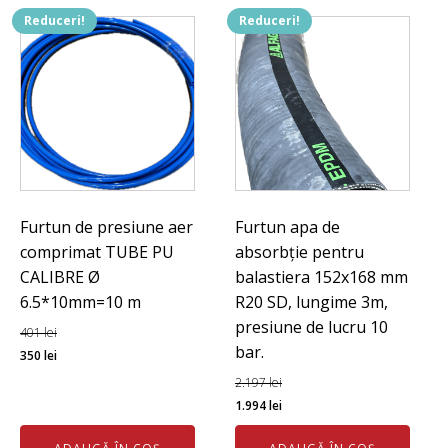
100
Reduceri!
Reduceri!
D,
rola
30m.
Furtun de presiune aer
Furtun apa de
comprimat TUBE PU
absorbție pentru
CALIBRE Ø
balastiera 152x168 mm
6.5*10mm=10 m
R20 SD, lungime 3m,
presiune de lucru 10
401
lei
bar.
Prețul
Prețul
350
lei
inițial
curent
2.197
lei
a
este:
Prețul
Prețul
1.994
lei
fost:
350 lei.
inițial
curent