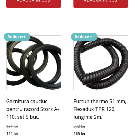
ADAUGĂ ÎN COȘ
ADAUGĂ ÎN COȘ
401 lei.
a
este:
fost:
1.994 lei.
2.197 lei.
Reduceri!
Reduceri!
Garnitura cauciuc
Furtun thermo 51 mm,
pentru racord Storz A-
Flexadux TPR 120,
110, set 5 buc.
lungime 2m.
131
lei
202
lei
Prețul
Prețul
Prețul
Prețul
111
lei
165
lei