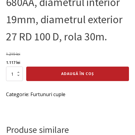
680AA, diametrul interior
19mm, diametrul exterior
27 RD 100 D, rola 30m.
1.219
lei
Prețul
Prețul
1.117
lei
inițial
curent
Cantitate
ADAUGĂ ÎN COȘ
Furtun
a
este:
combustibil
fost:
1.117 lei.
uleiuri
Categorie:
Furtunuri cuple
680AA,
1.219 lei.
diametrul
interior
19mm,
diametrul
exterior
Produse similare
27
RD