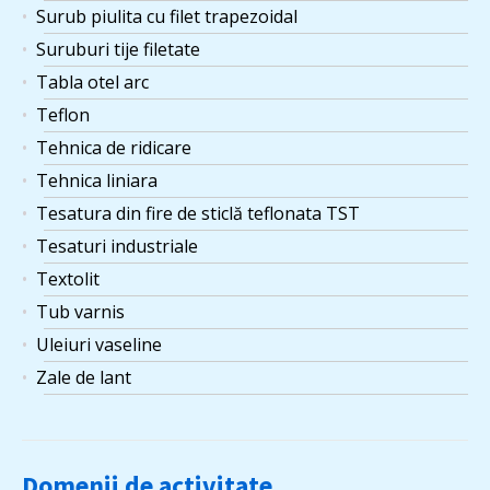
Surub piulita cu filet trapezoidal
Suruburi tije filetate
Tabla otel arc
Teflon
Tehnica de ridicare
Tehnica liniara
Tesatura din fire de sticlă teflonata TST
Tesaturi industriale
Textolit
Tub varnis
Uleiuri vaseline
Zale de lant
Domenii de activitate