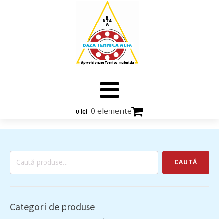
0 elemente
0
lei
Caută
CAUTĂ
după:
Categorii de produse