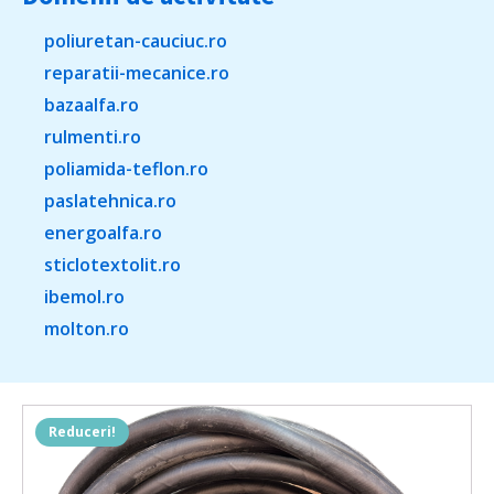
poliuretan-cauciuc.ro
reparatii-mecanice.ro
bazaalfa.ro
rulmenti.ro
poliamida-teflon.ro
paslatehnica.ro
energoalfa.ro
sticlotextolit.ro
ibemol.ro
molton.ro
Reduceri!