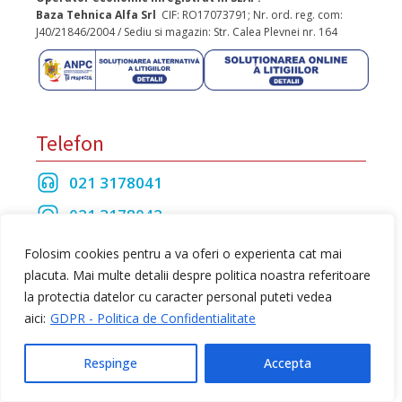
Baza Tehnica Alfa Srl
CIF: RO17073791; Nr. ord. reg. com:
J40/21846/2004 / Sediu si magazin: Str. Calea Plevnei nr. 164
Telefon
021 3178041
021 3178042
021 3175208
Folosim cookies pentru a va oferi o experienta cat mai
placuta. Mai multe detalii despre politica noastra referitoare
la protectia datelor cu caracter personal puteti vedea
Toate drepturile rezervate Baza Tehnica Alfa S.R.L
aici:
GDPR - Politica de Confidentialitate
web design
by Dow Media
Respinge
Accepta