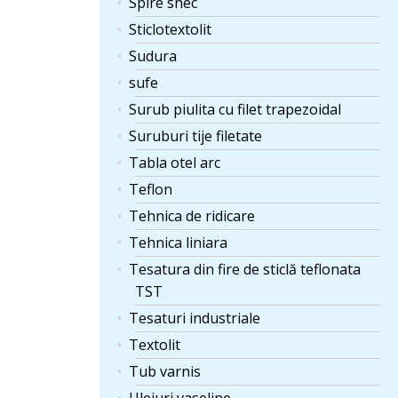
Spire snec
Sticlotextolit
Sudura
sufe
Surub piulita cu filet trapezoidal
Suruburi tije filetate
Tabla otel arc
Teflon
Tehnica de ridicare
Tehnica liniara
Tesatura din fire de sticlă teflonata
TST
Tesaturi industriale
Textolit
Tub varnis