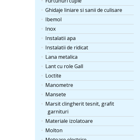
Furtunuri cuple
Ghidaje liniare si sanii de culisare
Ibemol
Inox
Instalatii apa
Instalatii de ridicat
Lana metalica
Lant cu role Gall
Loctite
Manometre
Mansete
Marsit clingherit tesnit, grafit
garnituri
Materiale izolatoare
Molton
Motoare electrice