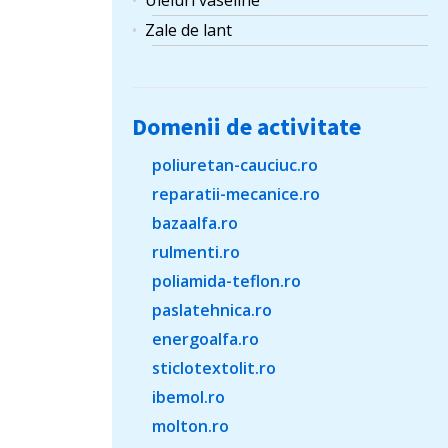
Uleiuri vaseline
Zale de lant
Domenii de activitate
poliuretan-cauciuc.ro
reparatii-mecanice.ro
bazaalfa.ro
rulmenti.ro
poliamida-teflon.ro
paslatehnica.ro
energoalfa.ro
sticlotextolit.ro
ibemol.ro
molton.ro