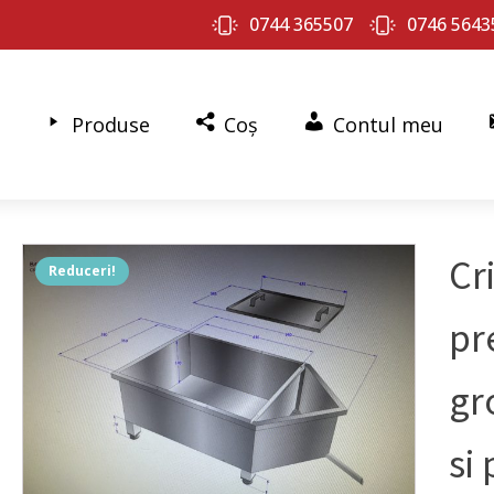
0744 365507
0746 5643
Produse
Coș
Contul meu
Cr
Reduceri!
pr
gr
si