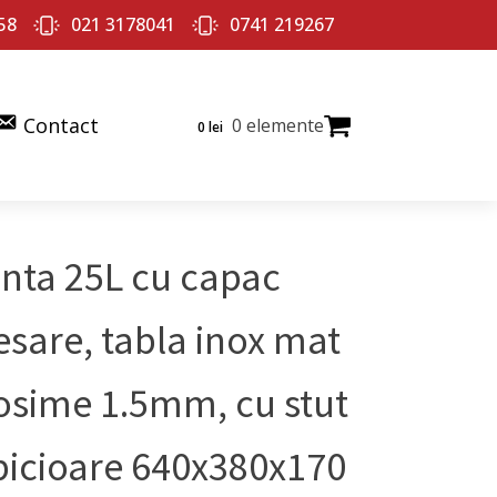
58
021 3178041
0741 219267
Contact
0 elemente
0
lei
inta 25L cu capac
esare, tabla inox mat
osime 1.5mm, cu stut
 picioare 640x380x170