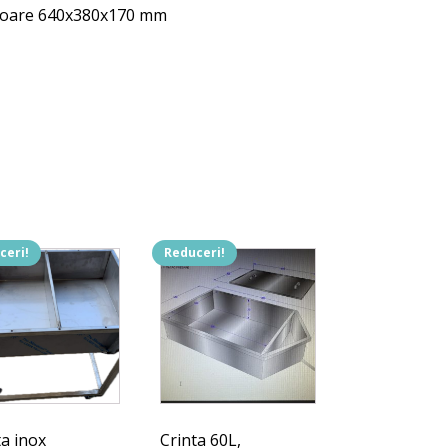
0x170
icioare 640x380x170 mm
ceri!
Reduceri!
ta inox
Crinta 60L,