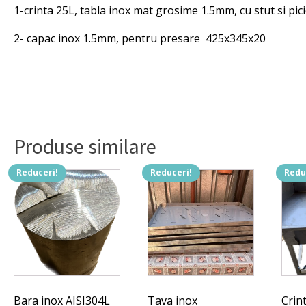
640x38
1-crinta 25L, tabla inox mat grosime 1.5mm, cu stut si p
mm.
2- capac inox 1.5mm, pentru presare 425x345x20
Produse similare
Reduceri!
Reduceri!
Redu
Bara inox AISI304L
Tava inox
Crin