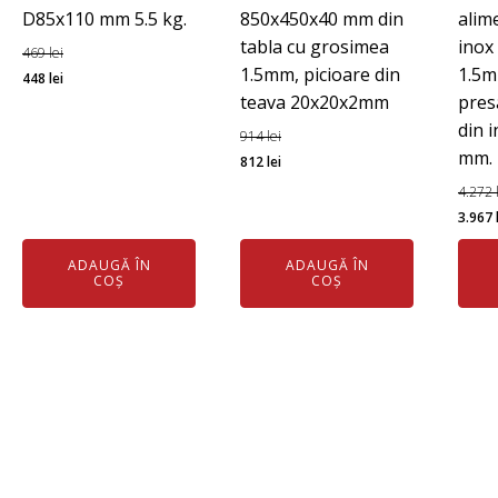
D85x110 mm 5.5 kg.
850x450x40 mm din
alim
tabla cu grosimea
inox
469
lei
1.5mm, picioare din
1.5m
Prețul
Prețul
448
lei
teava 20x20x2mm
presa
inițial
curent
din 
a
este:
914
lei
mm.
fost:
448 lei.
Prețul
Prețul
812
lei
469 lei.
inițial
curent
4.272
a
este:
Preț
3.967
fost:
812 lei.
iniția
ADAUGĂ ÎN
ADAUGĂ ÎN
914 lei.
a
COȘ
COȘ
fost:
4.272