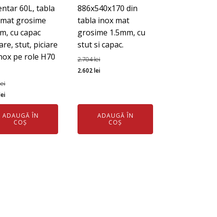
entar 60L, tabla
886x540x170 din
 mat grosime
tabla inox mat
m, cu capac
grosime 1.5mm, cu
re, stut, piciare
stut si capac.
inox pe role H70
2.704
lei
Prețul
Prețul
2.602
lei
inițial
curent
lei
ul
Prețul
a
este:
lei
l
curent
fost:
2.602 lei.
ADAUGĂ ÎN
ADAUGĂ ÎN
este:
2.704 lei.
COȘ
COȘ
3.967 lei.
 lei.