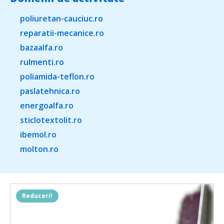
poliuretan-cauciuc.ro
reparatii-mecanice.ro
bazaalfa.ro
rulmenti.ro
poliamida-teflon.ro
paslatehnica.ro
energoalfa.ro
sticlotextolit.ro
ibemol.ro
molton.ro
Reduceri!