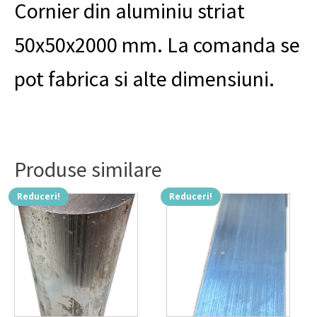
2
Cornier din aluminiu striat
m
50x50x2000 mm. La comanda se
pot fabrica si alte dimensiuni.
Produse similare
Reduceri!
Reduceri!