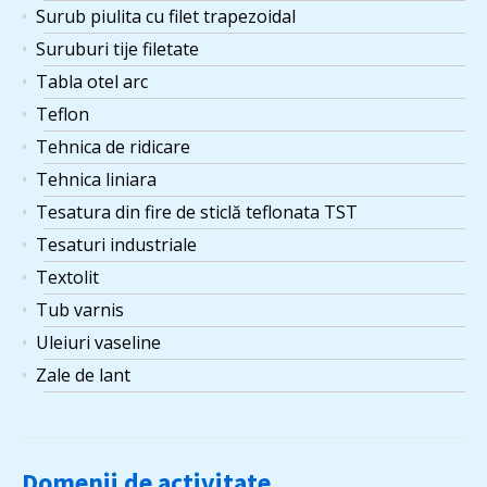
Surub piulita cu filet trapezoidal
Suruburi tije filetate
Tabla otel arc
Teflon
Tehnica de ridicare
Tehnica liniara
Tesatura din fire de sticlă teflonata TST
Tesaturi industriale
Textolit
Tub varnis
Uleiuri vaseline
Zale de lant
Domenii de activitate