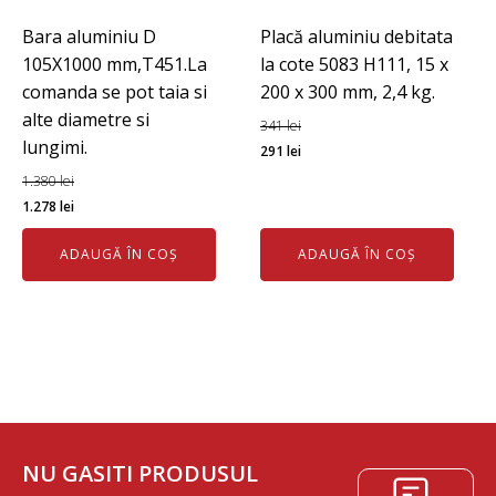
Bara aluminiu D
Placă aluminiu debitata
105X1000 mm,T451.La
la cote 5083 H111, 15 x
comanda se pot taia si
200 x 300 mm, 2,4 kg.
alte diametre si
341
lei
lungimi.
Prețul
Prețul
291
lei
inițial
curent
1.380
lei
Prețul
Prețul
a
este:
1.278
lei
inițial
curent
fost:
291 lei.
ADAUGĂ ÎN COȘ
ADAUGĂ ÎN COȘ
a
este:
341 lei.
fost:
1.278 lei.
1.380 lei.
NU GASITI PRODUSUL