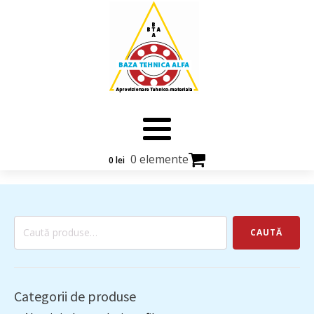
0 elemente
0
lei
Caută
CAUTĂ
după:
Categorii de produse