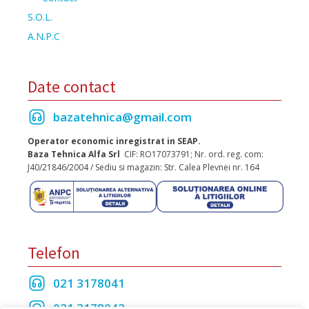
S.O.L.
A.N.P.C
Date contact
bazatehnica@gmail.com
Operator economic inregistrat in SEAP.
Baza Tehnica Alfa Srl
CIF: RO17073791; Nr. ord. reg. com:
J40/21846/2004 / Sediu si magazin: Str. Calea Plevnei nr. 164
Telefon
021 3178041
021 3178042