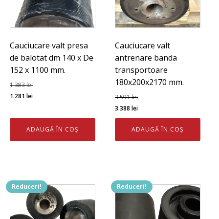
Cauciucare valt presa
Cauciucare valt
de balotat dm 140 x De
antrenare banda
152 x 1100 mm.
transportoare
180x200x2170 mm.
1.383
lei
Prețul
Prețul
1.281
lei
3.591
lei
inițial
curent
Prețul
Prețul
3.388
lei
a
este:
inițial
curent
ADAUGĂ ÎN COȘ
ADAUGĂ ÎN COȘ
fost:
1.281 lei.
a
este:
1.383 lei.
fost:
3.388 lei.
3.591 lei.
Reduceri!
Reduceri!