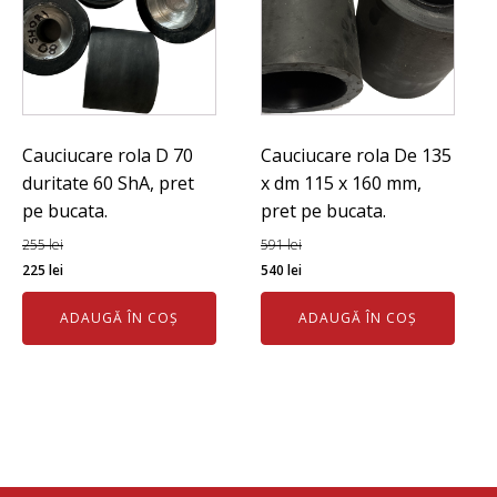
Cauciucare rola D 70
Cauciucare rola De 135
duritate 60 ShA, pret
x dm 115 x 160 mm,
pe bucata.
pret pe bucata.
255
lei
591
lei
Prețul
Prețul
Prețul
Prețul
225
lei
540
lei
inițial
curent
inițial
curent
ADAUGĂ ÎN COȘ
ADAUGĂ ÎN COȘ
a
este:
a
este:
fost:
225 lei.
fost:
540 lei.
255 lei.
591 lei.