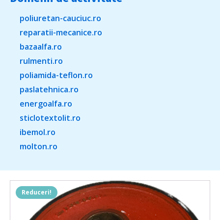
poliuretan-cauciuc.ro
reparatii-mecanice.ro
bazaalfa.ro
rulmenti.ro
poliamida-teflon.ro
paslatehnica.ro
energoalfa.ro
sticlotextolit.ro
ibemol.ro
molton.ro
Reduceri!