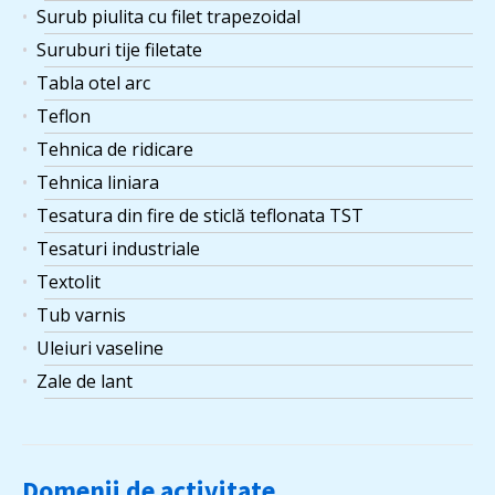
Surub piulita cu filet trapezoidal
Suruburi tije filetate
Tabla otel arc
Teflon
Tehnica de ridicare
Tehnica liniara
Tesatura din fire de sticlă teflonata TST
Tesaturi industriale
Textolit
Tub varnis
Uleiuri vaseline
Zale de lant
Domenii de activitate