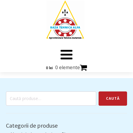
0 elemente
0
lei
Caută
CAUTĂ
după:
Categorii de produse