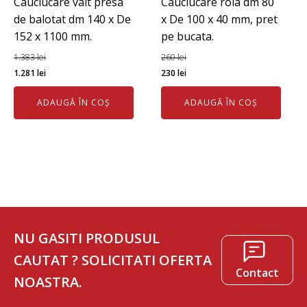
Cauciucare valt presa
Cauciucare rola dm 80
de balotat dm 140 x De
x De 100 x 40 mm, pret
152 x 1100 mm.
pe bucata.
1.383
lei
260
lei
Prețul
Prețul
Prețul
Prețul
1.281
lei
230
lei
inițial
curent
inițial
curent
ADAUGĂ ÎN COȘ
ADAUGĂ ÎN COȘ
a
este:
a
este:
fost:
1.281 lei.
fost:
230 lei.
1.383 lei.
260 lei.
NU GASITI PRODUSUL
CAUTAT ? SOLICITATI OFERTA
Contact
NOASTRA.