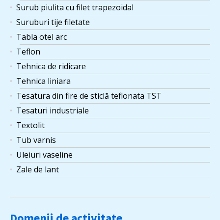
Surub piulita cu filet trapezoidal
Suruburi tije filetate
Tabla otel arc
Teflon
Tehnica de ridicare
Tehnica liniara
Tesatura din fire de sticlă teflonata TST
Tesaturi industriale
Textolit
Tub varnis
Uleiuri vaseline
Zale de lant
Domenii de activitate