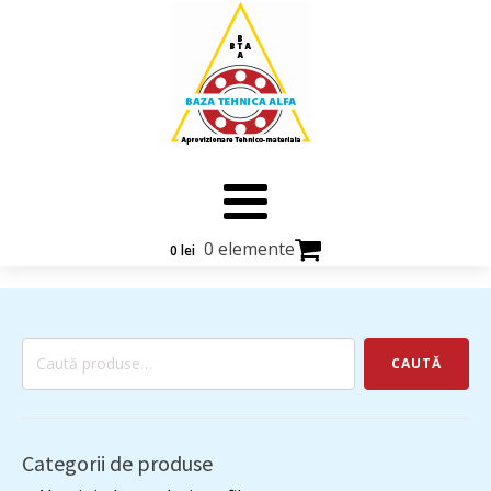
0 elemente
0
lei
Caută
CAUTĂ
după:
Categorii de produse