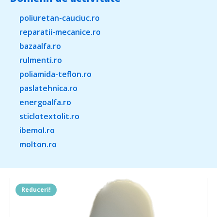
poliuretan-cauciuc.ro
reparatii-mecanice.ro
bazaalfa.ro
rulmenti.ro
poliamida-teflon.ro
paslatehnica.ro
energoalfa.ro
sticlotextolit.ro
ibemol.ro
molton.ro
Reduceri!