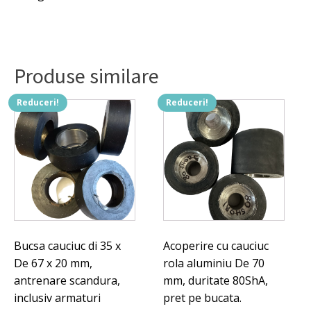
5.624 lei.
FDA,
Elastomer,
doua
straturi
de
Produse similare
cauciuc
alimentar,
De
Reduceri!
Reduceri!
126
x
di
78
x
905
mm.
Bucsa cauciuc di 35 x
Acoperire cu cauciuc
De 67 x 20 mm,
rola aluminiu De 70
antrenare scandura,
mm, duritate 80ShA,
inclusiv armaturi
pret pe bucata.