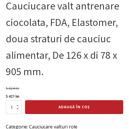
Cauciucare valt antrenare
ciocolata, FDA, Elastomer,
doua straturi de cauciuc
alimentar, De 126 x di 78 x
905 mm.
5.624
lei
Prețul
Prețul
5.421
lei
inițial
curent
Cantitate
ADAUGĂ ÎN COȘ
Cauciucare
a
este:
valt
fost:
5.421 lei.
antrenare
Categorie:
Cauciucare valturi role
ciocolata,