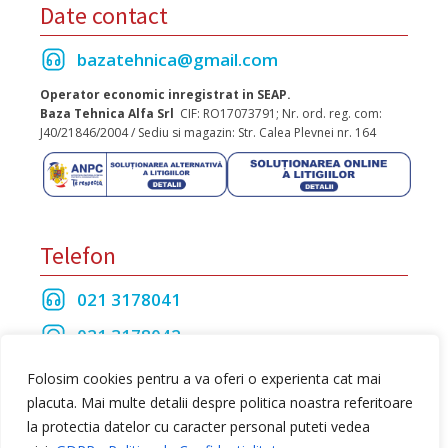
Date contact
bazatehnica@gmail.com
Operator economic inregistrat in SEAP.
Baza Tehnica Alfa Srl
CIF: RO17073791; Nr. ord. reg. com:
J40/21846/2004 / Sediu si magazin: Str. Calea Plevnei nr. 164
Telefon
021 3178041
021 3178042
021 3175208
Folosim cookies pentru a va oferi o experienta cat mai
placuta. Mai multe detalii despre politica noastra referitoare
la protectia datelor cu caracter personal puteti vedea
Toate drepturile rezervate Baza Tehnica Alfa S.R.L