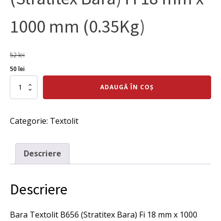
1000 mm (0.35Kg)
52
lei
Prețul
Prețul
50
lei
inițial
curent
Cantitate
ADAUGĂ ÎN COȘ
Bara
a
este:
Textolit
fost:
50 lei.
B656
Categorie:
Textolit
(Stratitex
52 lei.
Bara)
Fi
18
Descriere
mm
x
1000
Descriere
mm
(0.35Kg)
Bara Textolit B656 (Stratitex Bara) Fi 18 mm x 1000