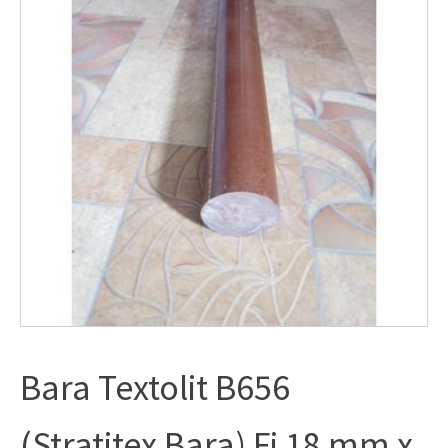
Bara Textolit B656
(Stratitex Bara) Fi 18 mm x