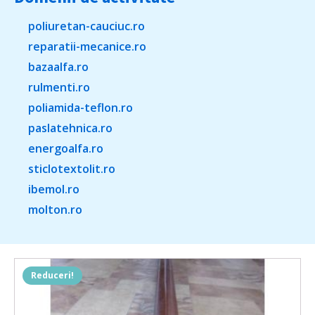
poliuretan-cauciuc.ro
reparatii-mecanice.ro
bazaalfa.ro
rulmenti.ro
poliamida-teflon.ro
paslatehnica.ro
energoalfa.ro
sticlotextolit.ro
ibemol.ro
molton.ro
Reduceri!