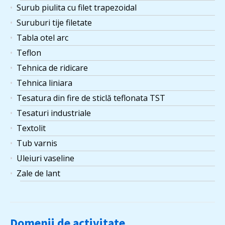
Surub piulita cu filet trapezoidal
Suruburi tije filetate
Tabla otel arc
Teflon
Tehnica de ridicare
Tehnica liniara
Tesatura din fire de sticlă teflonata TST
Tesaturi industriale
Textolit
Tub varnis
Uleiuri vaseline
Zale de lant
Domenii de activitate