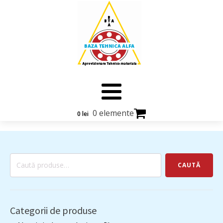
0 elemente
0
lei
Caută
CAUTĂ
după:
Categorii de produse