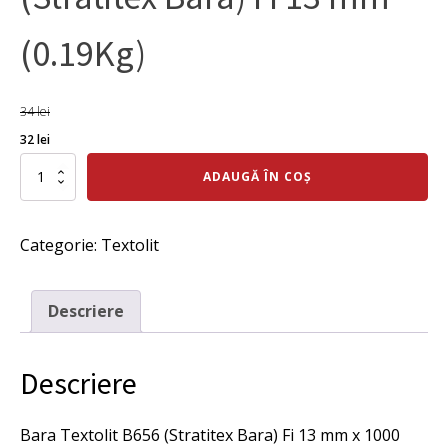
(0.19Kg)
34
lei
Prețul
Prețul
32
lei
inițial
curent
Cantitate
ADAUGĂ ÎN COȘ
Bara
a
este:
Textolit
fost:
32 lei.
B656
Categorie:
Textolit
(Stratitex
34 lei.
Bara)
Fi
13
Descriere
mm
(0.19Kg)
Descriere
Bara Textolit B656 (Stratitex Bara) Fi 13 mm x 1000