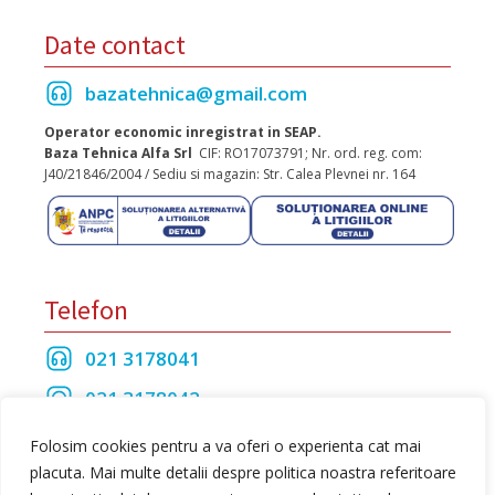
Date contact
bazatehnica@gmail.com
Operator economic inregistrat in SEAP.
Baza Tehnica Alfa Srl
CIF: RO17073791; Nr. ord. reg. com:
J40/21846/2004 / Sediu si magazin: Str. Calea Plevnei nr. 164
Telefon
021 3178041
021 3178042
021 3175208
Folosim cookies pentru a va oferi o experienta cat mai
placuta. Mai multe detalii despre politica noastra referitoare