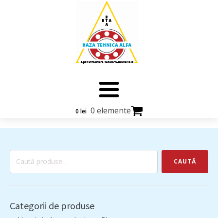
0 elemente
0
lei
Caută
CAUTĂ
după:
Categorii de produse