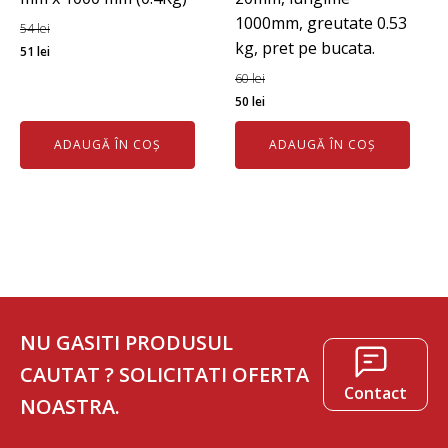
1000mm, greutate 0.53
54
lei
kg, pret pe bucata.
Prețul
Prețul
51
lei
inițial
curent
60
lei
a
este:
Prețul
Prețul
50
lei
fost:
51 lei.
inițial
curent
ADAUGĂ ÎN COȘ
ADAUGĂ ÎN COȘ
54 lei.
a
este:
fost:
50 lei.
60 lei.
NU GASITI PRODUSUL
CAUTAT ? SOLICITATI OFERTA
Contact
NOASTRA.