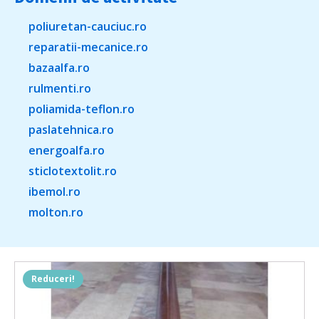
poliuretan-cauciuc.ro
reparatii-mecanice.ro
bazaalfa.ro
rulmenti.ro
poliamida-teflon.ro
paslatehnica.ro
energoalfa.ro
sticlotextolit.ro
ibemol.ro
molton.ro
Reduceri!