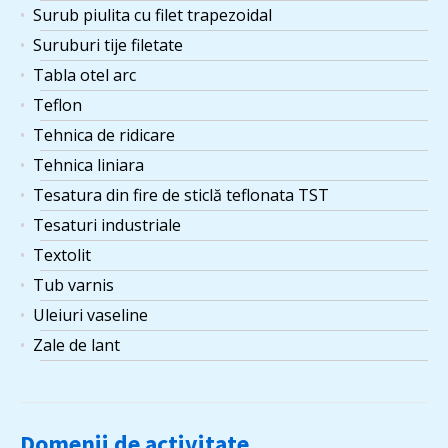
Surub piulita cu filet trapezoidal
Suruburi tije filetate
Tabla otel arc
Teflon
Tehnica de ridicare
Tehnica liniara
Tesatura din fire de sticlă teflonata TST
Tesaturi industriale
Textolit
Tub varnis
Uleiuri vaseline
Zale de lant
Domenii de activitate