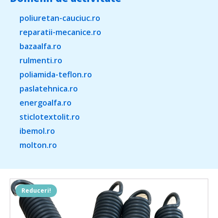
poliuretan-cauciuc.ro
reparatii-mecanice.ro
bazaalfa.ro
rulmenti.ro
poliamida-teflon.ro
paslatehnica.ro
energoalfa.ro
sticlotextolit.ro
ibemol.ro
molton.ro
Reduceri!