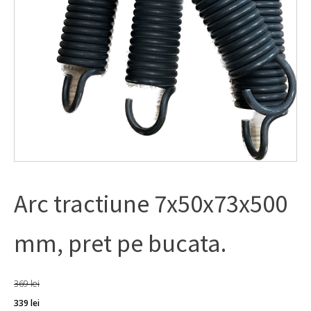
Arc tractiune 7x50x73x500
mm, pret pe bucata.
369
lei
Prețul
Prețul
339
lei