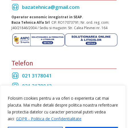
bazatehnica@gmail.com
Operator economic inregistrat in SEAP.
Baza Tehnica Alfa Srl
CIF: RO17073791; Nr. ord. reg. com:
J40/21846/2004 / Sediu si magazin: Str. Calea Plevnei nr. 164
Telefon
021 3178041
021 3178042
021 3175208
Folosim cookies pentru a va oferi o experienta cat mai
placuta. Mai multe detalii despre politica noastra referitoare
la protectia datelor cu caracter personal puteti vedea
Toate drepturile rezervate Baza Tehnica Alfa S.R.L
aici:
GDPR - Politica de Confidentialitate
web design
by Dow Media