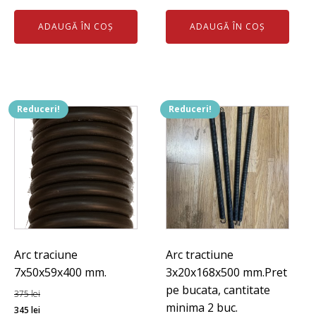
inițial
curent
inițial
curent
ADAUGĂ ÎN COȘ
ADAUGĂ ÎN COȘ
a
este:
a
este:
fost:
1.626 lei.
fost:
60 lei.
1.728 lei.
70 lei.
Reduceri!
Reduceri!
Arc traciune
Arc tractiune
7x50x59x400 mm.
3x20x168x500 mm.Pret
pe bucata, cantitate
375
lei
minima 2 buc.
Prețul
Prețul
345
lei