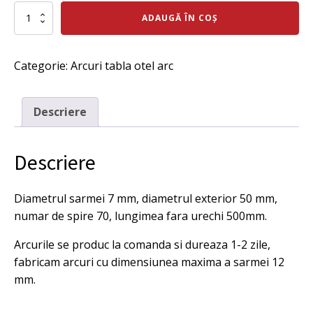
inițial
curent
Cantitate
ADAUGĂ ÎN COȘ
Arc
a
este:
tractiune
fost:
339 lei.
7x50x73x500
Categorie:
Arcuri tabla otel arc
mm,
369 lei.
pret
pe
bucata.
Descriere
Descriere
Diametrul sarmei 7 mm, diametrul exterior 50 mm,
numar de spire 70, lungimea fara urechi 500mm.
Arcurile se produc la comanda si dureaza 1-2 zile,
fabricam arcuri cu dimensiunea maxima a sarmei 12
mm.