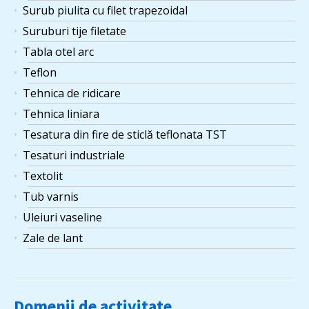
Surub piulita cu filet trapezoidal
Suruburi tije filetate
Tabla otel arc
Teflon
Tehnica de ridicare
Tehnica liniara
Tesatura din fire de sticlă teflonata TST
Tesaturi industriale
Textolit
Tub varnis
Uleiuri vaseline
Zale de lant
Domenii de activitate