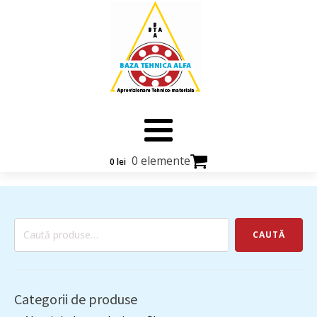
0 elemente
0
lei
Caută
CAUTĂ
după:
Categorii de produse