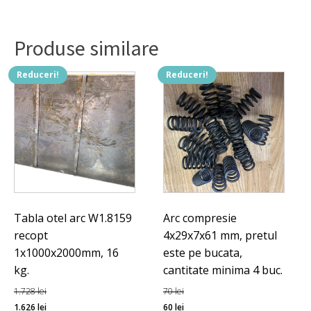
Produse similare
Reduceri!
Reduceri!
Tabla otel arc W1.8159
Arc compresie
recopt
4x29x7x61 mm, pretul
1x1000x2000mm, 16
este pe bucata,
kg.
cantitate minima 4 buc.
1.728
lei
70
lei
Prețul
Prețul
Prețul
Prețul
1.626
lei
60
lei